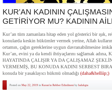
KUR’AN KADININ ÇALIŞMASI
GETİRİYOR MU? KADININ AİL
Kur’an tüm zamanlara hitap eden yol gösterici bir ışık, 
konularda keskin hükümler vermek yerine, Allah kulların
ortamın, çağın gereklerine uygun davranabilmesine imkân
Kur’an, evini ya da kendi ihtiyaçlarını sağlamak adına,
HAYATINDA ÇALIŞIR YA DA ÇALIŞAMAZ ŞEKLİ
VERMEMİŞ, BU KONUDA KADINI SERBEST BIRAKM
konuda bir yasaklayıcı hükmü olmadığı
(daha&helliip;)
Posted on
May 22, 2019
in
Kuran'ın Rehber Edinilmesi
by
halukgta