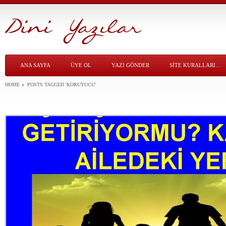
ANA SAYFA
ÜYE OL
YAZI GÖNDER
SITE KURALLARI…
HOME
POSTS TAGGED
'KORUYUCU'