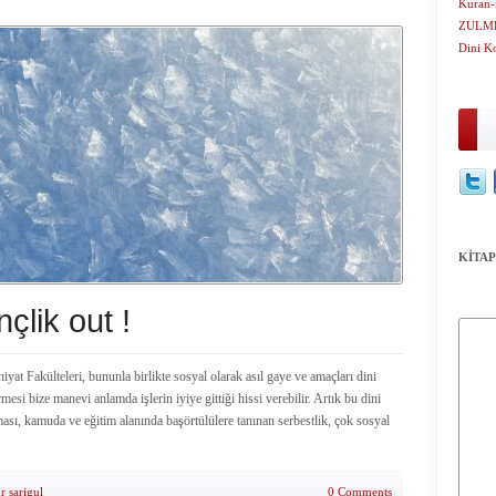
Kuran-
ZULME
Dini K
KİTAP
çlik out !
iyat Fakülteleri, bununla birlikte sosyal olarak asıl gaye ve amaçları dini
rmesi bize manevi anlamda işlerin iyiye gittiği hissi verebilir. Artık bu dini
lması, kamuda ve eğitim alanında başörtülülere tanınan serbestlik, çok sosyal
r sarigul
0 Comments