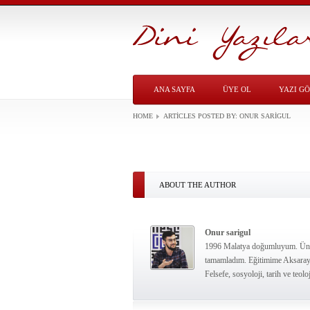
ANA SAYFA
ÜYE OL
YAZI G
HOME
ARTICLES POSTED BY:
ONUR SARIGUL
ABOUT THE AUTHOR
Onur sarigul
1996 Malatya doğumluyum. Ünive
tamamladım. Eğitimime Aksaray 
Felsefe, sosyoloji, tarih ve teo