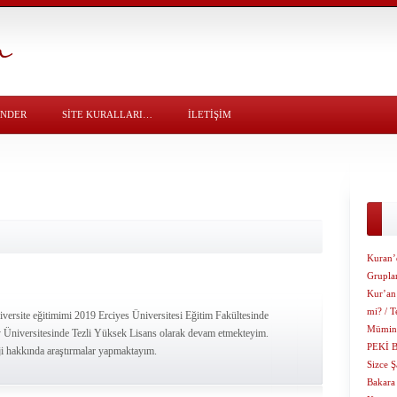
ÖNDER
SITE KURALLARI…
İLETİŞİM
Kuran’
Grupla
Kur’an
mi? / T
rsite eğitimimi 2019 Erciyes Üniversitesi Eğitim Fakültesinde
Müminl
Üniversitesinde Tezli Yüksek Lisans olarak devam etmekteyim.
PEKİ 
loji hakkında araştırmalar yapmaktayım.
Sizce 
Bakara 