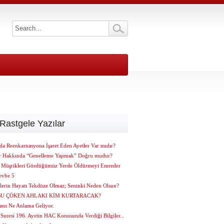
Rastgele Yazılar
da Reenkarnasyona İşaret Eden Ayetler Var mıdır?
r Hakkında “Genelleme Yapmak” Doğru mudur?
 Müşrikleri Gördüğümüz Yerde Öldürmeyi Emreder
evbe 5
erin Hayatı Tekdüze Olmaz; Seninki Neden Olsun?
BU ÇÖKEN AHLAKI KİM KURTARACAK?
Şans Ne Anlama Geliyor.
Suresi 196. Ayetin HAC Konusunda Verdiği Bilgiler...