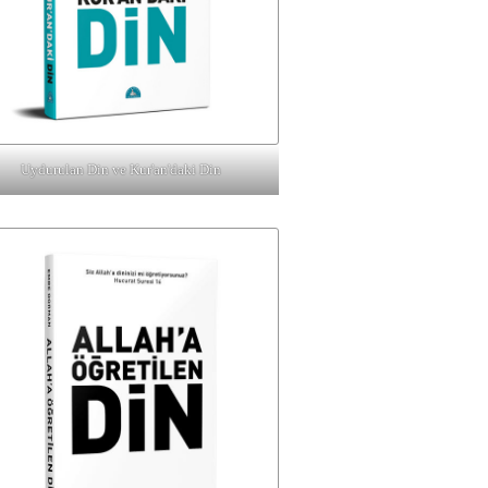
Uydurulan Din ve Kur'an'daki Din