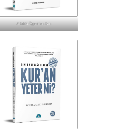
Allah'a Öğretilen Din