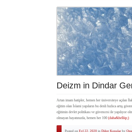
Deizm in Dindar Gen
Artan imam hatipler, hemen her üniversiteye açılan İlah
eğitim olan İslami yapıların bu denli hızlıca artış göste
eğitimin devlet politikası ve güvencesi ile yapılıyor o
olmayan hayatınızda, hemen her 100
(daha&helliip;)
Posted on
Eyl 22, 2020
in
Diğer Konular
by
Onu