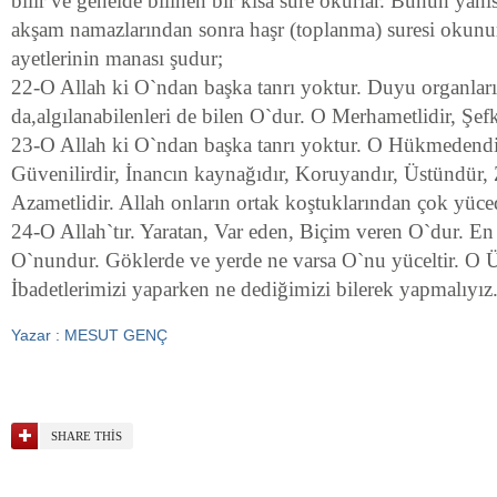
bilir ve genelde bilinen bir kısa sure okurlar. Bunun yanı
akşam namazlarından sonra haşr (toplanma) suresi okunur
ayetlerinin manası şudur;
22-O Allah ki O`ndan başka tanrı yoktur. Duyu organları
da,algılanabilenleri de bilen O`dur. O Merhametlidir, Şefka
23-O Allah ki O`ndan başka tanrı yoktur. O Hükmedendir
Güvenilirdir, İnancın kaynağıdır, Koruyandır, Üstündür, 
Azametlidir. Allah onların ortak koştuklarından çok yüced
24-O Allah`tır. Yaratan, Var eden, Biçim veren O`dur. En 
O`nundur. Göklerde ve yerde ne varsa O`nu yüceltir. O Ü
İbadetlerimizi yaparken ne dediğimizi bilerek yapmalıyız
Yazar : MESUT GENÇ
SHARE THIS