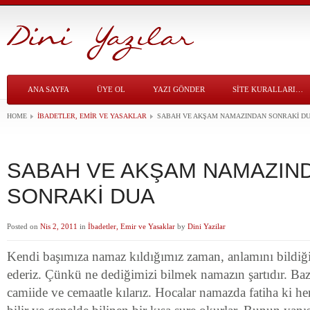
ANA SAYFA
ÜYE OL
YAZI GÖNDER
SITE KURALLARI…
HOME
İBADETLER, EMIR VE YASAKLAR
SABAH VE AKŞAM NAMAZINDAN SONRAKİ D
SABAH VE AKŞAM NAMAZIN
SONRAKİ DUA
Posted on
Nis 2, 2011
in
İbadetler, Emir ve Yasaklar
by
Dini Yazilar
Kendi başımıza namaz kıldığımız zaman, anlamını bildiğim
ederiz. Çünkü ne dediğimizi bilmek namazın şartıdır. Ba
camiide ve cemaatle kılarız. Hocalar namazda fatiha ki h