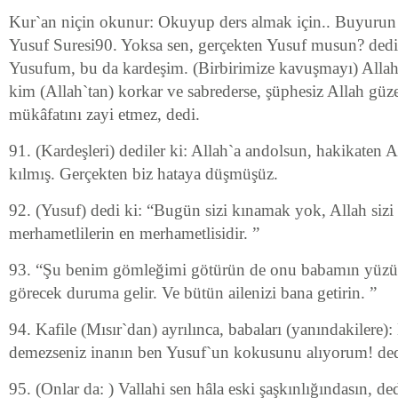
Kur`an niçin okunur: Okuyup ders almak için.. Buyurun
Yusuf Suresi90. Yoksa sen, gerçekten Yusuf musun? dedil
Yusufum, bu da kardeşim. (Birbirimize kavuşmayı) Allah 
kim (Allah`tan) korkar ve sabrederse, şüphesiz Allah güz
mükâfatını zayi etmez, dedi.
91. (Kardeşleri) dediler ki: Allah`a andolsun, hakikaten A
kılmış. Gerçekten biz hataya düşmüşüz.
92. (Yusuf) dedi ki: “Bugün sizi kınamak yok, Allah sizi 
merhametlilerin en merhametlisidir. ”
93. “Şu benim gömleğimi götürün de onu babamın yüzün
görecek duruma gelir. Ve bütün ailenizi bana getirin. ”
94. Kafile (Mısır`dan) ayrılınca, babaları (yanındakilere
demezseniz inanın ben Yusuf`un kokusunu alıyorum! ded
95. (Onlar da: ) Vallahi sen hâla eski şaşkınlığındasın, ded