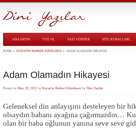
ANA SAYFA
ÜYE OL
YAZI GÖNDER
SITE KURALLARI…
HOME
KURAN'IN REHBER EDINILMESI
ADAM OLAMADIN HIKAYESI
Adam Olamadın Hikayesi
Posted on
May 29, 2011
in
Kuran'ın Rehber Edinilmesi
by
Dini Yazilar
Geleneksel din anlayışını desteleyen bir
olsaydın babanı ayağına çağırmazdın… Ku
olan bir baba oğlunun yanına seve seve gid