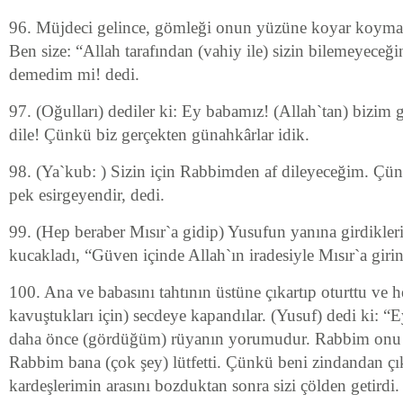
96. Müjdeci gelince, gömleği onun yüzüne koyar koymaz
Ben size: “Allah tarafından (vahiy ile) sizin bilemeyeceğin
demedim mi! dedi.
97. (Oğulları) dediler ki: Ey babamız! (Allah`tan) bizim 
dile! Çünkü biz gerçekten günahkârlar idik.
98. (Ya`kub: ) Sizin için Rabbimden af dileyeceğim. Çü
pek esirgeyendir, dedi.
99. (Hep beraber Mısır`a gidip) Yusufun yanına girdikler
kucakladı, “Güven içinde Allah`ın iradesiyle Mısır`a girin
100. Ana ve babasını tahtının üstüne çıkartıp oturttu ve 
kavuştukları için) secdeye kapandılar. (Yusuf) dedi ki: “
daha önce (gördüğüm) rüyanın yorumudur. Rabbim onu g
Rabbim bana (çok şey) lütfetti. Çünkü beni zindandan çı
kardeşlerimin arasını bozduktan sonra sizi çölden getird