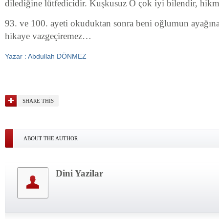
dilediğine lütfedicidir. Kuşkusuz O çok iyi bilendir, hikme
93. ve 100. ayeti okuduktan sonra beni oğlumun ayağına
hikaye vazgeçiremez…
Yazar : Abdullah DÖNMEZ
SHARE THIS
ABOUT THE AUTHOR
Dini Yazilar