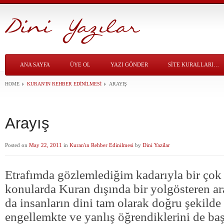
ANA SAYFA
ÜYE OL
YAZI GÖNDER
SITE KURALLARI…
HOME
KURAN'IN REHBER EDINILMESI
ARAYIŞ
Arayış
Posted on
May 22, 2011
in
Kuran'ın Rehber Edinilmesi
by
Dini Yazilar
Etrafımda gözlemlediğim kadarıyla bir çok 
konularda Kuran dışında bir yolgösteren ar
da insanların dini tam olarak doğru şekilde
engellemkte ve yanlış öğrendiklerini de baş