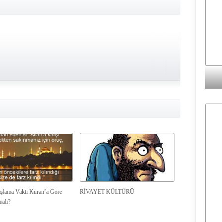
şlama Vakti Kuran’a Göre
RİVAYET KÜLTÜRÜ
malı?