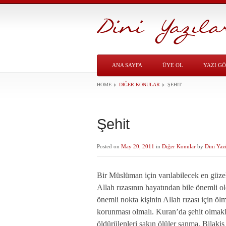
ANA SAYFA
ÜYE OL
YAZI G
HOME
DIĞER KONULAR
ŞEHIT
Şehit
Posted on
May 20, 2011
in
Diğer Konular
by
Dini Yazi
Bir Müslüman için varılabilecek en güzel
Allah rızasının hayatından bile önemli o
önemli nokta kişinin Allah rızası için öl
korunması olmalı. Kuran’da şehit olmakla 
öldürülenleri sakın ölüler sanma. Bilakis 