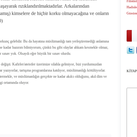
Filistin
yaşayarak rızıklandırılmaktadırlar. Arkalarından
Hadisle
amış) kimselere de hiçbir korku olmayacağına ve onların
Günümü
0)
kunç gelebilir. Bu da hayatına müslümanlığı tam yerleştiremediği anlamına
ne kadar hazırım bilmiyorum, çünkü bu gibi olaylar ahkam kesmekle olmaz,
bir sınav yok. Olsaydı eğer büyük bir sınav olurdu.
eğişti. Kafirler/ateistler üzerimize silahla gelmiyor, bizi yurdumuzdan
r yazıyorlar, tartışma programlarına katılıyor, müslümanlığı kötülüyorlar.
KİTAP
stermekle, ve müslümanlığın gerçekte ne kadar akılcı olduğunu, akıl-ilim ve
lgi ortamında oluyor.