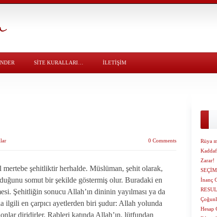
ÖNDER
SITE KURALLARI…
İLETİŞİM
lar
0 Comments
Rüya m
Kaddaf
Zarar!
 mertebe şehitliktir herhalde. Müslüman, şehit olarak,
SEÇİM
lduğunu somut bir şekilde göstermiş olur. Buradaki en
İnanç 
RESUL 
mesi. Şehitliğin sonucu Allah’ın dininin yayılması ya da
Çoğunl
ilgili en çarpıcı ayetlerden biri şudur: Allah yolunda
Hesap 
onlar diridirler, Rableri katında Allah’ın, lütfundan