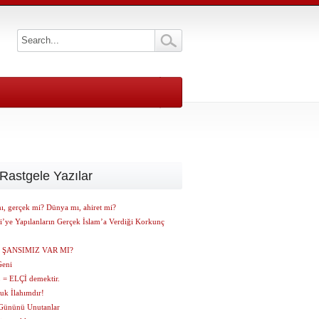
Rastgele Yazılar
ı, gerçek mi? Dünya mı, ahiret mi?
i’ye Yapılanların Gerçek İslam’a Verdiği Korkunç
 ŞANSIMIZ VAR MI?
Geni
= ELÇİ demektir.
uk İlahımdır!
Gününü Unutanlar