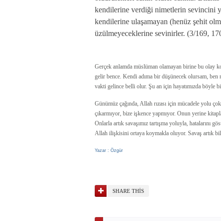
kendilerine verdiği nimetlerin sevincini 
kendilerine ulaşamayan (henüz şehit olm
üzülmeyeceklerine sevinirler. (3/169, 17
Gerçek anlamda müslüman olamayan birine bu olay kor
gelir bence. Kendi adıma bir düşünecek olursam, ben 
vakti gelince belli olur. Şu an için hayatımızda böyle 
Günümüz çağında, Allah rızası için mücadele yolu çok d
çıkarmıyor, bize işkence yapmıyor. Onun yerine kitapla
Onlarla artık savaşımız tartışma yoluyla, hatalarını gö
Allah ilişkisini ortaya koymakla oluyor. Savaş artık bi
Yazar : Özgür
SHARE THIS