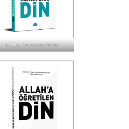
Uydurulan Din ve Kur'an'daki Din