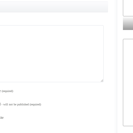
e
(required)
l
- will not be published
(required)
ite