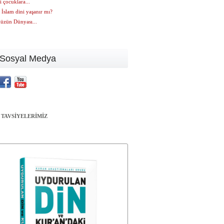
li çocuklara...
 İslam dini yaşanır mı?
zün Dünyası...
Sosyal Medya
 TAVSİYELERİMİZ