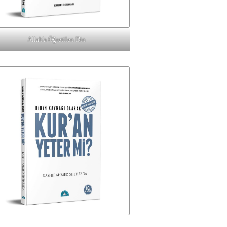
Allah'a Öğretilen Din