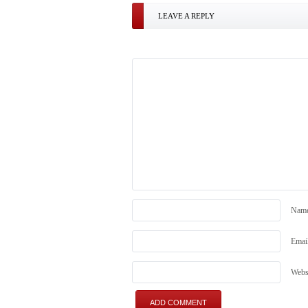
LEAVE A REPLY
Nam
Emai
Webs