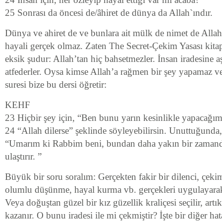
25 Sonrası da öncesi de/âhiret de dünya da Allah`ındır.
Dünya ve ahiret de ve bunlara ait mülk de nimet de Allah’
hayali gerçek olmaz. Zaten The Secret-Çekim Yasası kita
eksik şudur: Allah’tan hiç bahsetmezler. İnsan iradesine a
atfederler. Oysa kimse Allah’a rağmen bir şey yapamaz v
suresi bize bu dersi öğretir:
KEHF
23 Hiçbir şey için, “Ben bunu yarın kesinlikle yapacağım
24 “Allah dilerse” şeklinde söyleyebilirsin. Unuttuğunda
“Umarım ki Rabbim beni, bundan daha yakın bir zamanda
ulaştırır. ”
Büyük bir soru soralım: Gerçekten fakir bir dilenci, çekim
olumlu düşünme, hayal kurma vb. gerçekleri uygulayarak
Veya doğuştan güzel bir kız güzellik kraliçesi seçilir, artı
kazanır. O bunu iradesi ile mi çekmiştir? İşte bir diğer ha