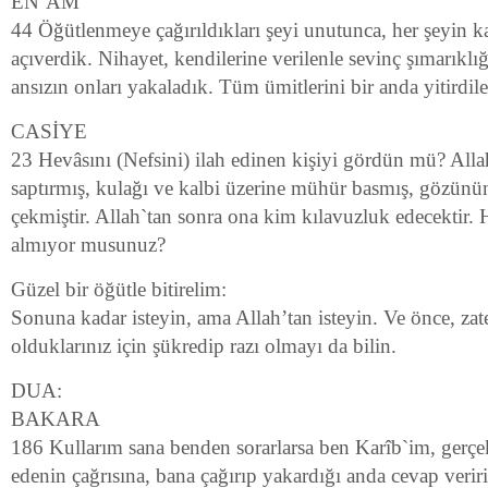
EN’AM
44 Öğütlenmeye çağırıldıkları şeyi unutunca, her şeyin ka
açıverdik. Nihayet, kendilerine verilenle sevinç şımarıklığı
ansızın onları yakaladık. Tüm ümitlerini bir anda yitirdile
CASİYE
23 Hevâsını (Nefsini) ilah edinen kişiyi gördün mü? Alla
saptırmış, kulağı ve kalbi üzerine mühür basmış, gözünün
çekmiştir. Allah`tan sonra ona kim kılavuzluk edecektir. 
almıyor musunuz?
Güzel bir öğütle bitirelim:
Sonuna kadar isteyin, ama Allah’tan isteyin. Ve önce, zat
olduklarınız için şükredip razı olmayı da bilin.
DUA:
BAKARA
186 Kullarım sana benden sorarlarsa ben Karîb`im, gerç
edenin çağrısına, bana çağırıp yakardığı anda cevap veri