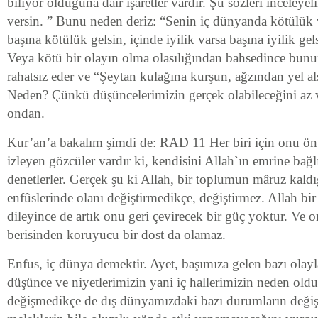
biliyor olduğuna dair işaretler vardır. Şu sözleri inceley
versin. ” Bunu neden deriz: “Senin iç dünyanda kötülük
başına kötülük gelsin, içinde iyilik varsa başına iyilik g
Veya kötü bir olayın olma olasılığından bahsedince bunun
rahatsız eder ve “Şeytan kulağına kurşun, ağzından yel al
Neden? Çünkü düşüncelerimizin gerçek olabileceğini az v
ondan.
Kur’an’a bakalım şimdi de: RAD 11 Her biri için onu ö
izleyen gözcüler vardır ki, kendisini Allah`ın emrine bağ
denetlerler. Gerçek şu ki Allah, bir toplumun mâruz kaldığ
enfûslerinde olanı değiştirmedikçe, değiştirmez. Allah bir
dileyince de artık onu geri çevirecek bir güç yoktur. Ve on
berisinden koruyucu bir dost da olamaz.
Enfus, iç dünya demektir. Ayet, başımıza gelen bazı olayl
düşünce ve niyetlerimizin yani iç hallerimizin neden old
değişmedikçe de dış dünyamızdaki bazı durumların deği