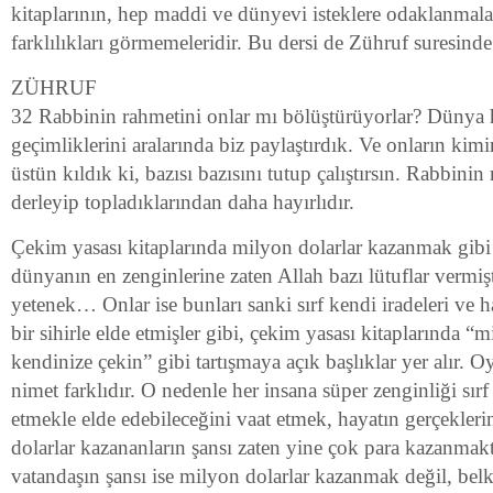
kitaplarının, hep maddi ve dünyevi isteklere odaklanmaları
farklılıkları görmemeleridir. Bu dersi de Zühruf suresind
ZÜHRUF
32 Rabbinin rahmetini onlar mı bölüştürüyorlar? Dünya 
geçimliklerini aralarında biz paylaştırdık. Ve onların kimi
üstün kıldık ki, bazısı bazısını tutup çalıştırsın. Rabbinin
derleyip topladıklarından daha hayırlıdır.
Çekim yasası kitaplarında milyon dolarlar kazanmak gibi b
dünyanın en zenginlerine zaten Allah bazı lütuflar vermişt
yetenek… Onlar ise bunları sanki sırf kendi iradeleri ve ha
bir sihirle elde etmişler gibi, çekim yasası kitaplarında “m
kendinize çekin” gibi tartışmaya açık başlıklar yer alır. O
nimet farklıdır. O nedenle her insana süper zenginliği sır
etmekle elde edebileceğini vaat etmek, hayatın gerçekleri
dolarlar kazananların şansı zaten yine çok para kazanmakt
vatandaşın şansı ise milyon dolarlar kazanmak değil, belk