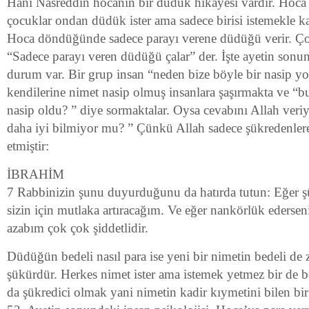
Hani Nasreddin hocanın bir düdük hikâyesi vardır. Hoca
çocuklar ondan düdük ister ama sadece birisi istemekle ka
Hoca döndüğünde sadece parayı verene düdüğü verir. Çoc
“Sadece parayı veren düdüğü çalar” der. İşte ayetin sonu
durum var. Bir grup insan “neden bize böyle bir nasip yo
kendilerine nimet nasip olmuş insanlara şaşırmakta ve “bu
nasip oldu? ” diye sormaktalar. Oysa cevabını Allah veriy
daha iyi bilmiyor mu? ” Çünkü Allah sadece şükredenlere 
etmiştir:
İBRAHİM
7 Rabbinizin şunu duyurduğunu da hatırda tutun: Eğer ş
sizin için mutlaka artıracağım. Ve eğer nankörlük ederse
azabım çok çok şiddetlidir.
Düdüğün bedeli nasıl para ise yeni bir nimetin bedeli de 
şükürdür. Herkes nimet ister ama istemek yetmez bir de 
da şükredici olmak yani nimetin kadir kıymetini bilen bir