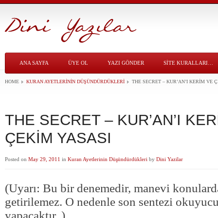
ANA SAYFA
ÜYE OL
YAZI GÖNDER
SITE KURALLARI…
HOME
KURAN AYETLERININ DÜŞÜNDÜRDÜKLERI
THE SECRET – KUR’AN’I KERİM VE 
THE SECRET – KUR’AN’I KER
ÇEKİM YASASI
Posted on
May 29, 2011
in
Kuran Ayetlerinin Düşündürdükleri
by
Dini Yazilar
(Uyarı: Bu bir denemedir, manevi konular
getirilemez. O nedenle son sentezi okuyuc
yapacaktır. )