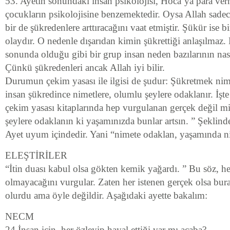
53. Ayetin sonundaki insan psikolojisi, Hoca’ya para ve
çocukların psikolojisine benzemektedir. Oysa Allah sadece
bir de şükredenlere arttıracağını vaat etmiştir. Şükür ise bir
olaydır. O nedenle dışarıdan kimin şükrettiği anlaşılmaz.
sonunda olduğu gibi bir grup insan neden bazılarının nas
Çünkü şükredenleri ancak Allah iyi bilir.
Durumun çekim yasası ile ilgisi de şudur: Şükretmek nime
insan şükredince nimetlere, olumlu şeylere odaklanır. İşt
çekim yasası kitaplarında hep vurgulanan gerçek değil mi
şeylere odaklanın ki yaşamınızda bunlar artsın. ” Şeklinde
Ayet uyum içindedir. Yani “nimete odaklan, yaşamında ni
ELEŞTİRİLER
“İtin duası kabul olsa gökten kemik yağardı. ” Bu söz, he
olmayacağını vurgular. Zaten her istenen gerçek olsa bur
olurdu ama öyle değildir. Aşağıdaki ayette bakalım:
NECM
24 İnsan için, her özleyip hayal ettiği var mı acaba?