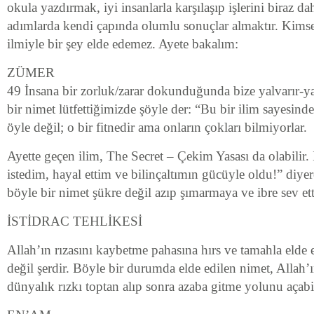
okula yazdırmak, iyi insanlarla karşılaşıp işlerini biraz dah
adımlarda kendi çapında olumlu sonuçlar almaktır. Kimse
ilmiyle bir şey elde edemez. Ayete bakalım:
ZÜMER
49 İnsana bir zorluk/zarar dokunduğunda bize yalvarır-ya
bir nimet lütfettiğimizde şöyle der: “Bu bir ilim sayesinde
öyle değil; o bir fitnedir ama onların çokları bilmiyorlar.
Ayette geçen ilim, The Secret – Çekim Yasası da olabilir
istedim, hayal ettim ve bilinçaltımın gücüyle oldu!” diyere
böyle bir nimet şükre değil azıp şımarmaya ve ibre sev etti
İSTİDRAC TEHLİKESİ
Allah’ın rızasını kaybetme pahasına hırs ve tamahla elde 
değil şerdir. Böyle bir durumda elde edilen nimet, Allah’ı
dünyalık rızkı toptan alıp sonra azaba gitme yolunu açabi