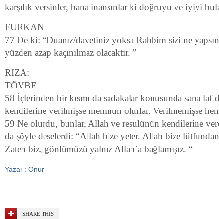
karşılık versinler, bana inansınlar ki doğruyu ve iyiyi bula
FURKAN
77 De ki: “Duanız/davetiniz yoksa Rabbim sizi ne yapsın
yüzden azap kaçınılmaz olacaktır. ”
RIZA:
TÖVBE
58 İçlerinden bir kısmı da sadakalar konusunda sana la
kendilerine verilmişse memnun olurlar. Verilmemişse hem
59 Ne olurdu, bunlar, Allah ve resulünün kendilerine verdi
da şöyle deselerdi: “Allah bize yeter. Allah bize lütfundan
Zaten biz, gönlümüzü yalnız Allah`a bağlamışız. “
Yazar : Onur
SHARE THIS