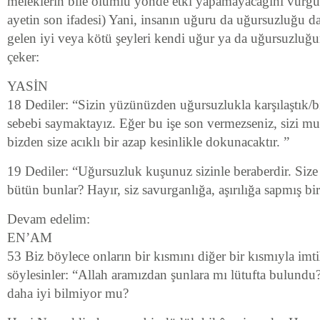
meleklerin bile olumlu yönde etki yapamayacağını vurgul
ayetin son ifadesi) Yani, insanın uğuru da uğursuzluğu d
gelen iyi veya kötü şeyleri kendi uğur ya da uğursuzluğ
çeker:
YASİN
18 Dediler: “Sizin yüzünüzden uğursuzlukla karşılaştık/b
sebebi saymaktayız. Eğer bu işe son vermezseniz, sizi mut
bizden size acıklı bir azap kesinlikle dokunacaktır. ”
19 Dediler: “Uğursuzluk kuşunuz sizinle beraberdir. Size
bütün bunlar? Hayır, siz savurganlığa, aşırılığa sapmış bi
Devam edelim:
EN’AM
53 Biz böylece onların bir kısmını diğer bir kısmıyla imt
söylesinler: “Allah aramızdan şunlara mı lütufta bulundu?
daha iyi bilmiyor mu?