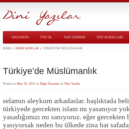
ANA SAYFA
ÜYE OL
YAZI GÖNDER
SITE KURALLARI…
HOME
DIĞER KONULAR
TÜRKIYE’DE MÜSLÜMANLIK
Türkiye’de Müslümanlık
Posted on
May 29, 2011
in
Diğer Konular
by
Dini Yazilar
selamın aleykum arkadaslar. başlıktada beli
türkiyede gercekten islam mı yasanıyor yok
yasadığımızı mı sanıyoruz. eğer gercekten b
yasıyorsak neden bu ülkede zina hat safad