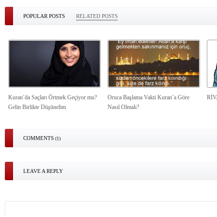
POPULAR POSTS
RELATED POSTS
Kuran’da Saçları Örtmek Geçiyor mu?
Oruca Başlama Vakti Kuran’a Göre
Rİ
Gelin Birlikte Düşünelim
Nasıl Olmalı?
COMMENTS
(1)
LEAVE A REPLY