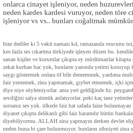
onlarca cinayet işleniyor, neden huzurevleri
neden kardes kardesi vuruyor, neden töre ci
işleniyor vs vs.. bunları coğaltmak mümkü
bize dediler ki 5 vakit namazı kıl, ramazanda orucunu tut,
kes fazla ses cıkartma türkiyede işleyen düzen bu. kendiler
sanan kişiler ve kurumlar çıkıpta ey müslümanlar kitapta
zekat kurban hac yok, bunların yanında yetimi koruyup 
saygı göstermek onlara öf bile dememmek, yardıma muht
faiz yememek, zina yapmamak, gıybet etmemek, içki içm
diye niye söylemiyorlar. ama yeri geldiğinde hz. peygamb
sevdiğini salya sümük anlatıyorlar. peki kaç tane yetimler 
sorsanız ses yok. ülkede faiz hat safada faize bulasmaya
diyanet çıkıpta delikanlı gibi faiz haramdır bütün bankala
diyebiliyormu. ALLAH zina yapmayın derken devlet eliyle
neden buna bi çare bulunmuyor. bunların zihniyeti zina y