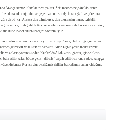
nda Arapça namaz kılmakta ısrar yoktur. Şafi mezhebine göre kişi zaten
laffuz ederse okuduğu dualar geçersiz olur. Bu kişi İmam Şafi’ye göre dua
göre de bir kişi Arapça dua bilmiyorsa, dua okumadan namaz kılabilir.
oğru değilse, bildiği dilde Kur’an ayetlerini okumasında bir sakınca yoktur,
de ana dilde ibadet edilebileceğini savunmuştur.
 olursa olsun namazı terk edemeyiz. Bir kişiye Arapça bilmediği için namazı
zden gelmektir ve büyük bir vebaldir. Allah hiçbir yerde ibadetlerimizi
ir ve onların yaratıcısı odur. Kur’an’da Allah yerin, göğün, içindekilerin,
den bahsedilir. Allah böyle geniş “dillerle” tespih edilirken, ona sadece Arapça
da yüce kitabımız Kur’an’dan verdiğimiz deliller bu iddianın yanlış olduğunu