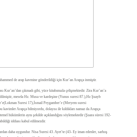
Muhammed de arap kavmine gönderildiği için Kur’an Arapça inmiştir.
sı Kur’an’dan çıkmadı gibi, yüce kitabımızla çelişmektedir. Zira Kur’an’a
dilmiştir, mesela Hz. Musa ve kardeşine (Yunus suresi 87.),Hz Şuayb
’e(Lokman Suresi 17),İsmail Peygamber’e (Meryem suresi
 bu kavimler Arapça bilmiyordu, dolayısı ile kıldıkları namaz da Arapça
 temel hükümlerin aynı şekilde açıklandığını söylemektedir (Şuara süresi 192-
bildiği iddiası kabul edilmezdir.
ılardan daha uygundur. Nisa Suresi 43. Ayet’te (43- Ey iman edenler, sarhoş