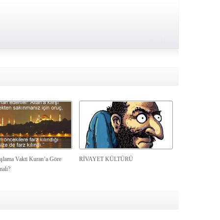
şlama Vakti Kuran’a Göre
RİVAYET KÜLTÜRÜ
malı?