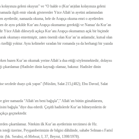
kolayınıza geleni okuyun” ve “O halde o (Kur’an)dan kolayınıza geleni
 namazla ilgili emir olarak gösterenler Yüce Allah’ın ayetini anlamından
en ayetlerdir, namazda okuma, hele de Arapça okuma emri o ayetlerden
rden de aynı şekilde Kur’anı Arapça okumamız gerektiği ve Namaz’da Kur’an
adir Yüce Allah dileseydi açıkça Kur’anı Arapça okumamızı açık bir biçimde
arak okumayı emretmiştir, zaten önemli olan Kur’an’ın anlamıdır, kutsal olan
 özelliği yoktur. Aynı kelimeler sıradan bir romanda ya da herhangi bir yazıda
ken bazen Kur’an okumak yerine Allah’a dua ettiği söylenmektedir, dolayısı
i çıkarılamaz (Hadisler dinin kaynağı olamaz, bakınız: Hadisler dinin
 ise secdede duayı çok yapın” (Müslim, Salat 215,(482); Ebu Davud, Salat
 göre namazda “Allah’ım beni bağışla”,” Allah’ım bütün günahlarımı,
sini bağışla.”diye dua ederdi. Çeşitli hadislerde Kur’an bilmeyenlerin de
çıkça geçmektedir.
rden çıkartılamaz. Nitekim ilk Kur’an ayetlerinin tercümesi de Hz.
isteği üzerine, Peygamberimizin de bilgisi dâhilinde, sahabe Selman-ı Farisî
ir. (bk. Serahsi, el-Mebsut, I, 37, Beyrut, 1398/1978).