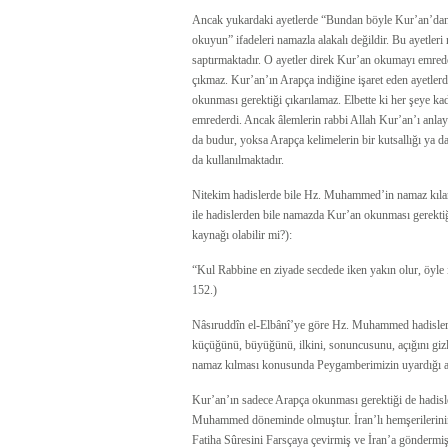
Ancak yukardaki ayetlerde “Bundan böyle Kur’an’dan 
okuyun” ifadeleri namazla alakalı değildir. Bu ayetleri
saptırmaktadır. O ayetler direk Kur’an okumayı emred
çıkmaz. Kur’an’ın Arapça indiğine işaret eden ayetle
okunması gerektiği çıkarılamaz. Elbette ki her şeye k
emrederdi. Ancak âlemlerin rabbi Allah Kur’an’ı anlay
da budur, yoksa Arapça kelimelerin bir kutsallığı ya da
da kullanılmaktadır.
Nitekim hadislerde bile Hz. Muhammed’in namaz kılar
ile hadislerden bile namazda Kur’an okunması gerektiğ
kaynağı olabilir mi?):
“Kul Rabbine en ziyade secdede iken yakın olur, öyle
152.)
Nâsıruddîn el-Elbânî’ye göre Hz. Muhammed hadislere
küçüğünü, büyüğünü, ilkini, sonuncusunu, açığını gizli
namaz kılması konusunda Peygamberimizin uyardığı a
Kur’an’ın sadece Arapça okunması gerektiği de hadisle
Muhammed döneminde olmuştur. İran’lı hemşerilerinin 
Fatiha Sûresini Farsçaya çevirmiş ve İran’a göndermişt