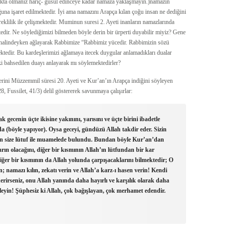
lukta olmanız hariç- gusül edinceye kadar namaza yaklaşmayın.)namazın
ğuna işaret edilmektedir. İyi ama namazını Arapça kılan çoğu insan ne dediğini
klilik ile çelişmektedir. Muminun suresi 2. Ayeti inanların namazlarında
tedir. Ne söylediğimizi bilmeden böyle derin bir ürperti duyabilir miyiz? Gene
e halindeyken ağlayarak Rabbimize “Rabbimiz yücedir. Rabbimizin sözü
ektedir. Bu kardeşlerimizi ağlamaya itecek duygular anlamadıkları dualar
 bahsedilen duayı anlayarak mı söylemektedirler?
erini Müzzemmil süresi 20. Ayeti ve Kur’an’ın Arapça indiğini söyleyen
 Fussilet, 41/3) delil göstererek savunmaya çalışırlar:
gecenin üçte ikisine yakınını, yarısını ve üçte birini ibadetle
a (böyle yapıyor). Oysa geceyi, gündüzü Allah takdir eder. Sizin
çin size lütuf ile muamelede bulundu. Bundan böyle Kur’an’dan
arın olacağını, diğer bir kısmının Allah’ın lütfundan bir kar
iğer bir kısmının da Allah yolunda çarpışacaklarını bilmektedir; O
 namazı kılın, zekatı verin ve Allah’a karz-ı hasen verin! Kendi
derirseniz, onu Allah yanında daha hayırlı ve karşılık olarak daha
eyin! Şüphesiz ki Allah, çok bağışlayan, çok merhamet edendir.