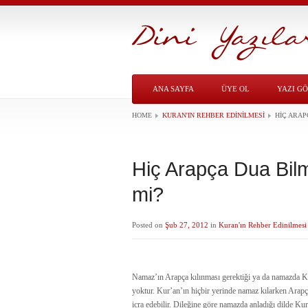
ANA SAYFA
ÜYE OL
YAZI G
HOME
KURAN'IN REHBER EDINILMESI
HIÇ ARAP
Hiç Arapça Dua Bilm
mi?
Posted on
Şub 27, 2012
in
Kuran'ın Rehber Edinilmesi
Namaz’ın Arapça kılınması gerektiği ya da namazda Ku
yoktur. Kur’an’ın hiçbir yerinde namaz kılarken Arapça
icra edebilir. Dileğine göre namazda anladığı dilde Kur’