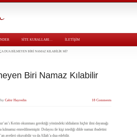
ÖNDER
SITE KURALLARI…
İLETİŞİM
ÇA DUA BILMEYEN BIRI NAMAZ KILABILIR MI?
eyen Biri Namaz Kılabilir
by
Cabir Hayredin
18 Comments
r’an’ı Kerim okunması gerektiği yönündeki iddiaların hiçbir ilmi dayanağı
 kılmamız emredilmemiştir. Dolayısı ile kişi istediği dilde namaz ibadetini
an ayetleri okuyabilir ya da Allah’a dua edebilir.