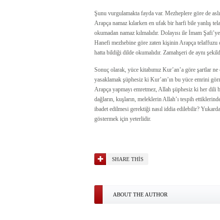
Şunu vurgulamakta fayda var. Mezheplere göre de aslı
Arapça namaz kılarken en ufak bir harfi bile yanlış te
okumadan namaz kılmalıdır. Dolayısı ile İmam Şafi’ye 
Hanefi mezhebine göre zaten kişinin Arapça telaffuzu d
hatta bildiği dilde okumalıdır. Zamahşeri de aynı şekil
Sonuç olarak, yüce kitabımız Kur’an’a göre şartlar ne
yasaklamak şüphesiz ki Kur’an’ın bu yüce emrini görme
Arapça yapmayı emretmez, Allah şüphesiz ki her dili bil
dağların, kuşların, meleklerin Allah’ı tespih ettiklerin
ibadet edilmesi gerektiği nasıl iddia edilebilir? Yukar
göstermek için yeterlidir.
SHARE THIS
ABOUT THE AUTHOR