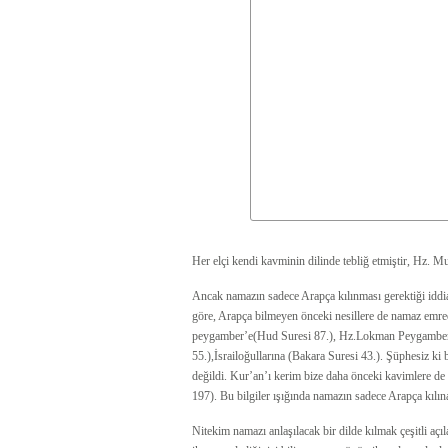
Her elçi kendi kavminin dilinde tebliğ etmiştir, Hz. 
Ancak namazın sadece Arapça kılınması gerektiği iddia
göre, Arapça bilmeyen önceki nesillere de namaz emre
peygamber’e(Hud Suresi 87.), Hz.Lokman Peygamber
55.),İsrailoğullarına (Bakara Suresi 43.). Şüphesiz ki
değildi. Kur’an’ı kerim bize daha önceki kavimlere de
197). Bu bilgiler ışığında namazın sadece Arapça kılına
Nitekim namazı anlaşılacak bir dilde kılmak çeşitli aç