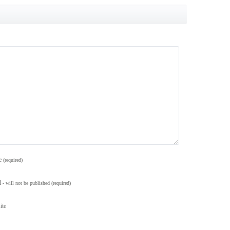
e
(required)
l
- will not be published
(required)
ite