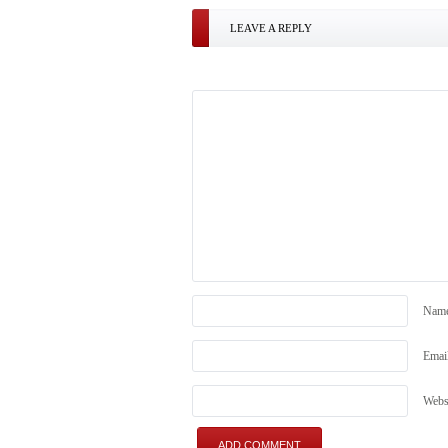
LEAVE A REPLY
Nam
Emai
Webs