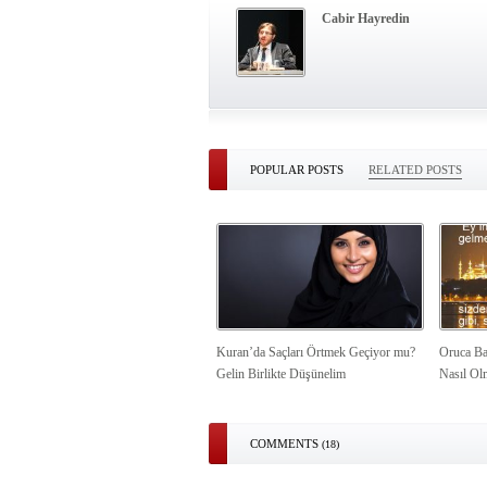
Cabir Hayredin
POPULAR POSTS
RELATED POSTS
Kuran’da Saçları Örtmek Geçiyor mu?
Oruca Ba
Gelin Birlikte Düşünelim
Nasıl Ol
COMMENTS
(18)