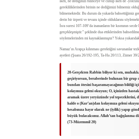
iken, ne dediğinizi bilinceye ve cünüp iken de -yolcu
gerekliliklerinden birinin ne dediğimizi bilmemiz oldu
bilmemektedir. Bu durum da yukarda bahsettiğimiz gere
derin bir ürperti ve tevazu içinde olduklarını söylemek
İsra suresi 107-109’da inananların bir kısmının secd
gerçekleşmiştir.” şeklinde dua ettiklerinden bahsedilm
söylemelerinden mi kaynaklanmıştır? Yoksa yukarıdaki
Namaz’ın Arapça kılınması gerektiğini savunanlar tezl
ayetleri (Şuara 26/192-195, Ta-Ha 20/113, Zümer 39/28,
20-Gerçekten Rabbin biliyor ki sen, muhakkak 
geçiriyorsun, beraberinde bulunan bir grup d
bundan ötesini başaramayacağınızı bildiği i
kolayınıza geleni okuyun; O, içinizden hastal
aramak üzere yeryüzünde yol tepeceklerini, d
halde o (Kur’an)dan kolayınıza geleni okuyun;
hesabınıza hayır olarak ne (iyilik) yapıp gön
büyük bulacaksınız. Allah’tan bağışlanma dil
(73-Müzemmil 20)