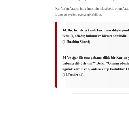
Kur’an’ın Arapça indirilmesinin tek sebebi, onun Arap
Bunu şu ayetten açıkça görebiliriz:
14. Biz, her elçiyi kendi kavminin diliyle gönde
iletir. O, azizdir, hüküm ve hikmet sahibidir.
(4-İbrahim Süresi)
44-Ve eğer Biz onu yabancı dilde bir Kur’an 
yabancı dil (öyle) mi?” De ki: “O iman edenler
ağırlak vardır ve o, onlara karşı körlüktür. O
(41-Fusilet 44)