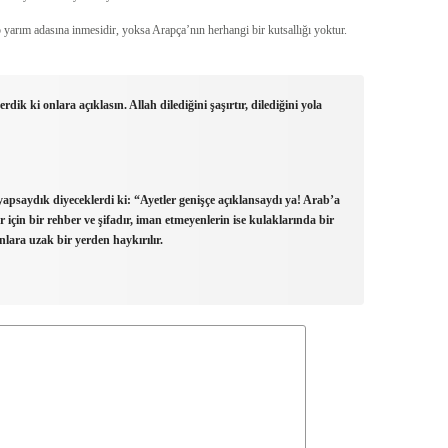
 yarım adasına inmesidir, yoksa Arapça’nın herhangi bir kutsallığı yoktur.
rdik ki onlara açıklasın. Allah dilediğini şaşırtır, dilediğini yola
yapsaydık diyeceklerdi ki: “Ayetler genişçe açıklansaydı ya! Arab’a
 için bir rehber ve şifadır, iman etmeyenlerin ise kulaklarında bir
nlara uzak bir yerden haykırılır.