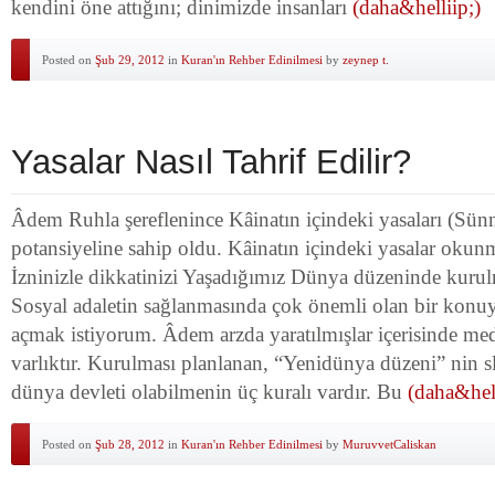
kendini öne attığını; dinimizde insanları
(daha&helliip;)
Posted on
Şub 29, 2012
in
Kuran'ın Rehber Edinilmesi
by
zeynep t.
Yasalar Nasıl Tahrif Edilir?
Âdem Ruhla şereflenince Kâinatın içindeki yasaları (Sün
potansiyeline sahip oldu. Kâinatın içindeki yasalar okunm
İzninizle dikkatinizi Yaşadığımız Dünya düzeninde kurul
Sosyal adaletin sağlanmasında çok önemli olan bir konuy
açmak istiyorum. Âdem arzda yaratılmışlar içerisinde med
varlıktır. Kurulması planlanan, “Yenidünya düzeni” nin s
dünya devleti olabilmenin üç kuralı vardır. Bu
(daha&hell
Posted on
Şub 28, 2012
in
Kuran'ın Rehber Edinilmesi
by
MuruvvetCaliskan