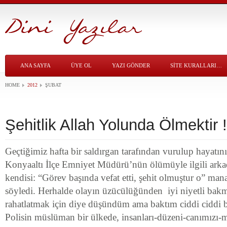
ANA SAYFA
ÜYE OL
YAZI GÖNDER
SITE KURALLARI…
HOME
2012
ŞUBAT
Şehitlik Allah Yolunda Ölmektir !
Geçtiğimiz hafta bir saldırgan tarafından vurulup hayatı
Konyaaltı İlçe Emniyet Müdürü’nün ölümüyle ilgili ark
kendisi: “Görev başında vefat etti, şehit olmuştur o” mana
söyledi. Herhalde olayın üzücülüğünden iyi niyetli bakma
rahatlatmak için diye düşündüm ama baktım ciddi ciddi b
Polisin müslüman bir ülkede, insanları-düzeni-canımızı-