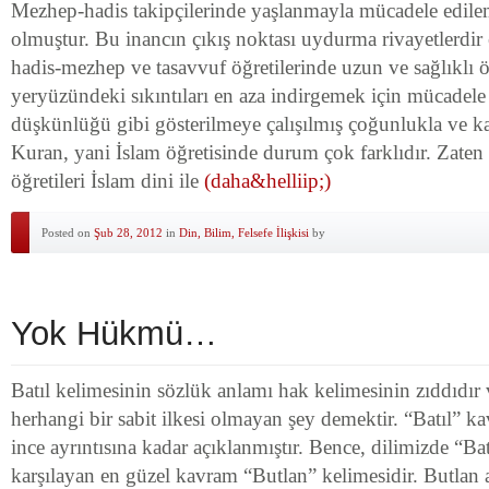
Mezhep-hadis takipçilerinde yaşlanmayla mücadele edile
olmuştur. Bu inancın çıkış noktası uydurma rivayetlerdir 
hadis-mezhep ve tasavvuf öğretilerinde uzun ve sağlıklı 
yeryüzündeki sıkıntıları en aza indirgemek için mücadel
düşkünlüğü gibi gösterilmeye çalışılmış çoğunlukla ve ka
Kuran, yani İslam öğretisinde durum çok farklıdır. Zate
öğretileri İslam dini ile
(daha&helliip;)
Posted on
Şub 28, 2012
in
Din, Bilim, Felsefe İlişkisi
by
Yok Hükmü…
Batıl kelimesinin sözlük anlamı hak kelimesinin zıddıdır
herhangi bir sabit ilkesi olmayan şey demektir. “Batıl” 
ince ayrıntısına kadar açıklanmıştır. Bence, dilimizde “Bat
karşılayan en güzel kavram “Butlan” kelimesidir. Butlan