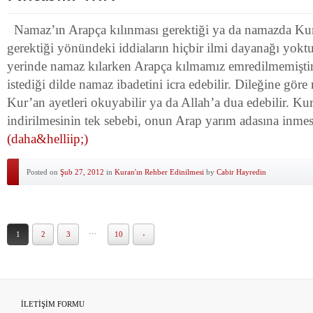
Namaz’ın Arapça kılınması gerektiği ya da namazda Ku
gerektiği yönündeki iddiaların hiçbir ilmi dayanağı yoktu
yerinde namaz kılarken Arapça kılmamız emredilmemiştir. 
istediği dilde namaz ibadetini icra edebilir. Dileğine gör
Kur’an ayetleri okuyabilir ya da Allah’a dua edebilir. Ku
indirilmesinin tek sebebi, onun Arap yarım adasına inmes
(daha&helliip;)
Posted on
Şub 27, 2012
in
Kuran'ın Rehber Edinilmesi
by
Cabir Hayredin
…
1
2
3
10
›
İLETİŞİM FORMU