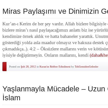
Miras Paylaşımı ve Dinimizin 
Kur’an-ı Kerim de her şey vardır. Allah bizlere bilgisiyle
bizlere miras’ı nasıl paylaşacağımızı anlattı biz ise yürür
kendimize örnek aldık ve hatta bahaneler yarattık. Unutm
gösterdiği yolda asla maadur olmayız ve haksıza destek 
çıkmadıkça..). 4:2 – Öksüzlere mallarını verin ve kötüsün
iyisiyle değiştirmeyin. Onların mallarını, kendi
(daha&hel
Posted on
Şub 28, 2012
in
Kuran'ın Rehber Edinilmesi
by
TekGemidenGelenler
Yaşlanmayla Mücadele – Uzun
İslam