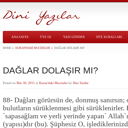
ANA SAYFA
ÜYE OL
YAZI GÖNDER
SITE KURALLARI…
HOME
KURAN'DAKI MUCIZELER
DAĞLAR DOLAŞIR MI?
DAĞLAR DOLAŞIR MI?
Posted on
Mar 30, 2011
in
Kuran'daki Mucizeler
by
Dini Yazilar
88- Dağları görürsün de, donmuş sanırsın; 
bulutların sürüklenmesi gibi sürüklenirler. 
`sapasağlam ve yerli yerinde yapan` Allah`ı
(yapısı)dır (bu). Şüphesiz O, işledikleriniz