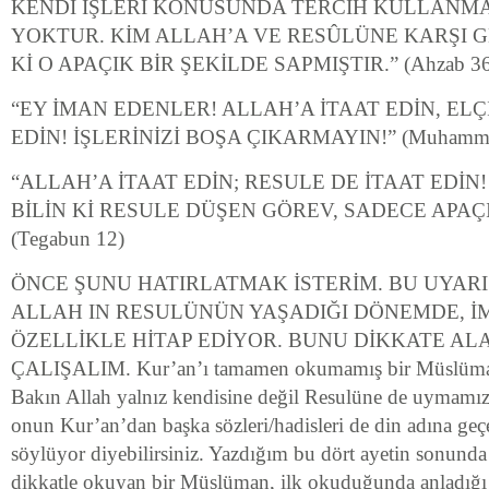
KENDİ İŞLERİ KONUSUNDA TERCİH KULLANM
YOKTUR. KİM ALLAH’A VE RESÛLÜNE KARŞI G
Kİ O APAÇIK BİR ŞEKİLDE SAPMIŞTIR.” (Ahzab 36
“EY İMAN EDENLER! ALLAH’A İTAAT EDİN, ELÇ
EDİN! İŞLERİNİZİ BOŞA ÇIKARMAYIN!” (Muhamme
“ALLAH’A İTAAT EDİN; RESULE DE İTAAT EDİN
BİLİN Kİ RESULE DÜŞEN GÖREV, SADECE APAÇI
(Tegabun 12)
ÖNCE ŞUNU HATIRLATMAK İSTERİM. BU UYARI
ALLAH IN RESULÜNÜN YAŞADIĞI DÖNEMDE, 
ÖZELLİKLE HİTAP EDİYOR. BUNU DİKKATE A
ÇALIŞALIM. Kur’an’ı tamamen okumamış bir Müslüman 
Bakın Allah yalnız kendisine değil Resulüne de uymamızı
onun Kur’an’dan başka sözleri/hadisleri de din adına geçe
söylüyor diyebilirsiniz. Yazdığım bu dört ayetin sonund
dikkatle okuyan bir Müslüman, ilk okuduğunda anladığı 