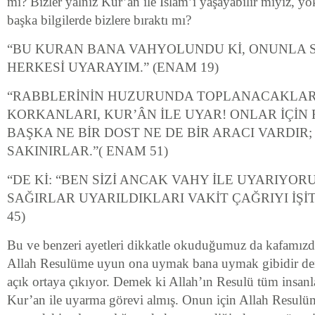
mı? Bizler yalnız Kur’an ile İslam’ı yaşayabilir miyiz, y
başka bilgilerde bizlere bıraktı mı?
“BU KURAN BANA VAHYOLUNDU Kİ, ONUNLA Sİ
HERKESİ UYARAYIM.” (ENAM 19)
“RABBLERİNİN HUZURUNDA TOPLANACAKLA
KORKANLARI, KUR’ÂN İLE UYAR! ONLAR İÇİN
BAŞKA NE BİR DOST NE DE BİR ARACI VARDIR;
SAKINIRLAR.”( ENAM 51)
“DE Kİ: “BEN SİZİ ANCAK VAHY İLE UYARIYOR
SAĞIRLAR UYARILDIKLARI VAKİT ÇAĞRIYI İŞİT
45)
Bu ve benzeri ayetleri dikkatle okuduğumuz da kafamızdak
Allah Resulüme uyun ona uymak bana uymak gibidir de
açık ortaya çıkıyor. Demek ki Allah’ın Resulü tüm insanla
Kur’an ile uyarma görevi almış. Onun için Allah Resul