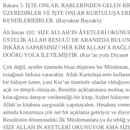
Bakara 5: İŞTE ONLAR, RABLERİNDEN GELEN B
ÜZEREDİRLER VE İŞTE ONLAR KURTULUŞA ER
KENDİLERİDİRLER. (Bayraktar Bayraklı)
Ali İmran 101: SİZE ALLAH’IN ÂYETLERİ OKUN
ÜSTELİK ALLAH RESULÜ DE ARANIZDA BULU
İNKÂRA SAPARSINIZ? HER KİM ALLAH’A BAĞL
DOĞRU YOLA İLETİLMİŞTİR. (Kur’an yolu Diyanet iş
Çok değil, ayetler üzerinde biraz düşünen bir Müslüman, 
tuzağının farkına varacaktır. Allah Kurtuluşa eren kullar
bir hidayet üzere, yani Kur’an üzerinde olanlar olduğunu 
açık ve detaylı olmayan, Resulün açıklamasına muhtaç n
kılacağımız detayın verilmediği bir kitap, bizleri hidayete
Allah’ın kitabına saygısızlık yapmayalım. Hesabını verem
aslında konumuza çok net bir açıklama getiriyor ve diyor
Resulünün dönemindeki İlk Müslümanlara ya da tebliğ ya
SİZE ALLAH IN AYETLERİ OKUNUYOR AMA SİZL