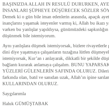
BAŞINIZDA ALLAH IN RESULÜ DURURKEN, AY
İNSANLARI ŞÜPHEYE DÜŞÜRECEK SÖZLER SÖ
Demek ki o gün bile iman edenlerin arasında, apaçık ayetl
inançlarını yaşamak isteyenler varmış ki, Allah bu ikazı 
varken bu yanlışlar yapıldıysa, günümüzdeki sapkınlığ
düşünmek bile istemiyorum.
Aynı yanlışlara düşmek istemiyorsak, bizlere rivayetlerle 
dini diye yaşatmaya çalışanların tuzağına lütfen düşmey
istemiyorsak, Kur’an ı anlayarak, dikkatli bir şekilde düş
bağlantı kurarak anlamaya çalışalım. BUNU YAPAR
YÜZLERİ GÜLENLERİN SAFINDA OLURUZ. Dilerim K
farkında olan, batıl ve sanıdan uzak, Allah’ın ipine sa
KULLARINDAN OLURUZ.
Saygılarımla
Haluk GÜMÜŞTABAK