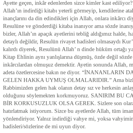
Ayette geçen, inkâr edenlerden sizce kimler kast ediliyor? 
Allah’ın indirdiği kitabı yeterli görmeyip, kendilerine atal
inançlarını da din edindikleri için Allah, onlara inkârcı d
Resulüne ve gönderdiği kitaba inanıyor ama sözde inanıy
bizler, Allah’ın apaçık ayetlerini tebliğ aldığımız halde, 
detaylı değildir, Resulün rivayet hadisleri olmasaydı Kur
kalırdı diyerek, Resulünü Allah’ n dinde hüküm ortağı ya
Kitap Ehlinin aynı yanlışlarına düşmüş, özde değil sözde
inkârcılardan olmuşuz demektir. Ayetin sonunda Allah,
adeta özetlercesine bakın ne diyor. “İNANANLARI
GELEN HAKKA UYMUŞ OLMALARIDIR.” Ama bizleri
Rabbimizden gelen hak olanın detay sız ve herkesin anla
olduğunu söylemekten korkmuyoruz. SANIRIM BU 
BİR KORKUSUZLUK OLSA GEREK. Sizlere son olarak 
hatırlatmak istiyorum. Sizce bu ayetlerde Allah, tüm iman
yönlendiriyor. Yalnız indirdiği vahye mi, yoksa vahyim
hadisleri/sözlerine de mi uyun diyor.