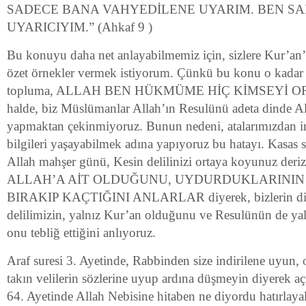
SADECE BANA VAHYEDİLENE UYARIM. BEN SA
UYARICIYIM.” (Ahkaf 9 )
Bu konuyu daha net anlayabilmemiz için, sizlere Kur’an’
özet örnekler vermek istiyorum. Çünkü bu konu o kadar ya
topluma, ALLAH BEN HÜKMÜME HİÇ KİMSEYİ O
halde, biz Müslümanlar Allah’ın Resulünü adeta dinde A
yapmaktan çekinmiyoruz. Bunun nedeni, atalarımızdan in
bilgileri yaşayabilmek adına yapıyoruz bu hatayı. Kasas s
Allah mahşer günü, Kesin delilinizi ortaya koyunuz de
ALLAH’A AİT OLDUĞUNU, UYDURDUKLARININ 
BIRAKIP KAÇTIĞINI ANLARLAR diyerek, bizlerin din
delilimizin, yalnız Kur’an olduğunu ve Resulünün de ya
onu tebliğ ettiğini anlıyoruz.
Araf suresi 3. Ayetinde, Rabbinden size indirilene uyun, 
takın velilerin sözlerine uyup ardına düşmeyin diyerek açı
64. Ayetinde Allah Nebisine hitaben ne diyordu hatırla