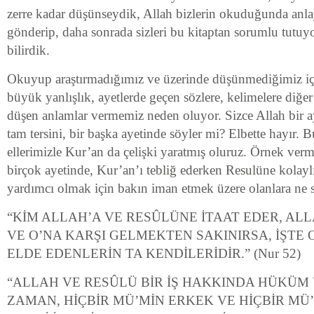
zerre kadar düşünseydik, Allah bizlerin okuduğunda anl
gönderip, daha sonrada sizleri bu kitaptan sorumlu tut
bilirdik.
Okuyup araştırmadığımız ve üzerinde düşünmediğimiz iç
büyük yanlışlık, ayetlerde geçen sözlere, kelimelere diğer
düşen anlamlar vermemiz neden oluyor. Sizce Allah bir a
tam tersini, bir başka ayetinde söyler mi? Elbette hayır. 
ellerimizle Kur’an da çelişki yaratmış oluruz. Örnek verm
birçok ayetinde, Kur’an’ı tebliğ ederken Resulüne kolay
yardımcı olmak için bakın iman etmek üzere olanlara ne 
“KİM ALLAH’A VE RESÛLÜNE İTAAT EDER, AL
VE O’NA KARŞI GELMEKTEN SAKINIRSA, İŞTE
ELDE EDENLERİN TA KENDİLERİDİR.” (Nur 52)
“ALLAH VE RESÛLÜ BİR İŞ HAKKINDA HÜKÜM
ZAMAN, HİÇBİR MÜ’MİN ERKEK VE HİÇBİR MÜ’