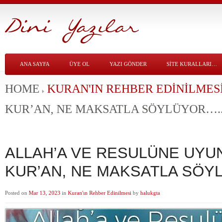
ANA SAYFA
ÜYE OL
YAZI GÖNDER
SITE KURALLARI…
HOME
KURAN'IN REHBER EDINILMES
KUR’AN, NE MAKSATLA SÖYLÜYOR….
ALLAH’A VE RESULÜNE UYU
KUR’AN, NE MAKSATLA SÖY
Posted on
Mar 13, 2023
in
Kuran'ın Rehber Edinilmesi
by
halukgta