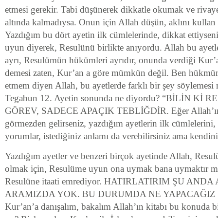
etmesi gerekir. Tabi düşünerek dikkatle okumak ve rivayet 
altında kalmadıysa. Onun için Allah düşün, aklını kulla
Yazdığım bu dört ayetin ilk cümlelerinde, dikkat ettiysen
uyun diyerek, Resulünü birlikte anıyordu. Allah bu aye
ayrı, Resulümün hükümleri ayrıdır, onunda verdiği Kur’
demesi zaten, Kur’an a göre mümkün değil. Ben hükmüm
etmem diyen Allah, bu ayetlerde farklı bir şey söylemes
Tegabun 12. Ayetin sonunda ne diyordu? “BİLİN Kİ
GÖREV, SADECE APAÇIK TEBLİĞDİR. Eğer Allah’ın 
görmezden gelirseniz, yazdığım ayetlerin ilk cümlelerini, 
yorumlar, istediğiniz anlamı da verebilirsiniz ama kendin
Yazdığım ayetler ve benzeri birçok ayetinde Allah, Resul
olmak için, Resulüme uyun ona uymak bana uymaktır mes
Resulüne itaati emrediyor. HATIRLATIRIM ŞU AN
ARAMIZDA YOK. BU DURUMDA NE YAPACAĞIZ D
Kur’an’a danışalım, bakalım Allah’ın kitabı bu konuda bi