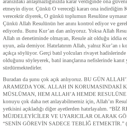
aranızdaki anlaşmazlığınızda karar verdiğinde ona güvenin
etmeyin diyor. Çünkü O vereceği kararı ona indirdiğim K
verecektir diyerek, O günkü toplumun Resulüne uymasın
Çünkü Allah Resulünün her anını kontrol ediyor ve gere
ediyordu. Bunu Kur’an dan anlıyoruz. Yoksa Allah Resulü
Allah ın denetiminde olmayan, Resule ait olduğu iddia ed
uyun, asla demiyor. Hatırlatırım Allah, yalnız Kur’an ı k
açıkça söylüyor. Gerçi batıl yolcuları rivayet hadislerind
olduğunu söyleyerek, batıl inançlarına nefislerinde kanıt
sürdürmektedirler.
Buradan da şunu çok açık anlıyoruz. BU GÜN ALLA
ARAMIZDA YOK. ALLAH IN KORUMASINDAKİ 
MÜSLÜMAN, HEM ALLAH’A HEMDE RESULÜNE 
konuyu çok daha net anlayabilmemiz için, Allah’ın Resu
yetkisini açıkladığı diğer ayetlerden hatırlayalım. “
MÜJDELEYİCİLER VE UYARICILAR OLARAK GÖNDE
“SENİN GÖREVİN SADECE TEBLİĞ ETMEKTİR.” (