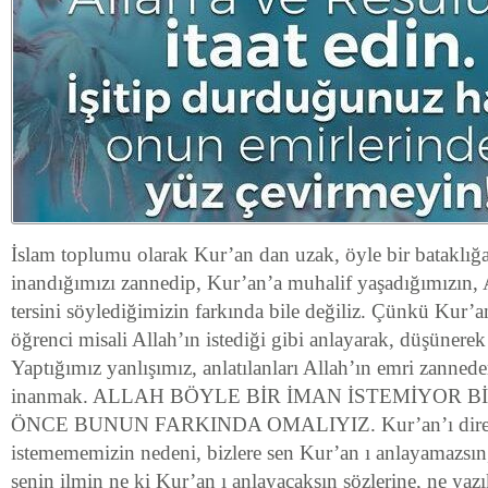
İslam toplumu olarak Kur’an dan uzak, öyle bir bataklığa
inandığımızı zannedip, Kur’an’a muhalif yaşadığımızın, 
tersini söylediğimizin farkında bile değiliz. Çünkü Kur’an
öğrenci misali Allah’ın istediği gibi anlayarak, düşüner
Yaptığımız yanlışımız, anlatılanları Allah’ın emri zanned
inanmak. ALLAH BÖYLE BİR İMAN İSTEMİYOR 
ÖNCE BUNUN FARKINDA OMALIYIZ. Kur’an’ı direk
istemememizin nedeni, bizlere sen Kur’an ı anlayamazsın,
senin ilmin ne ki Kur’an ı anlayacaksın sözlerine, ne yazı