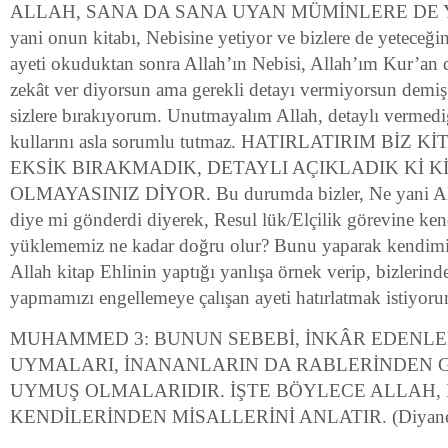
ALLAH, SANA DA SANA UYAN MÜMİNLERE DE YET
yani onun kitabı, Nebisine yetiyor ve bizlere de yeteceği
ayeti okuduktan sonra Allah’ın Nebisi, Allah’ım Kur’an d
zekât ver diyorsun ama gerekli detayı vermiyorsun demi
sizlere bırakıyorum. Unutmayalım Allah, detaylı vermed
kullarını asla sorumlu tutmaz. HATIRLATIRIM BİZ K
EKSİK BIRAKMADIK, DETAYLI AÇIKLADIK Kİ 
OLMAYASINIZ DİYOR. Bu durumda bizler, Ne yani All
diye mi gönderdi diyerek, Resul lük/Elçilik görevine kend
yüklememiz ne kadar doğru olur? Bunu yaparak kendimiz
Allah kitap Ehlinin yaptığı yanlışa örnek verip, bizlerinde
yapmamızı engellemeye çalışan ayeti hatırlatmak istiyor
MUHAMMED 3: BUNUN SEBEBİ, İNKÂR EDENLE
UYMALARI, İNANANLARIN DA RABLERİNDEN 
UYMUŞ OLMALARIDIR. İŞTE BÖYLECE ALLAH,
KENDİLERİNDEN MİSALLERİNİ ANLATIR. (Diyanet v