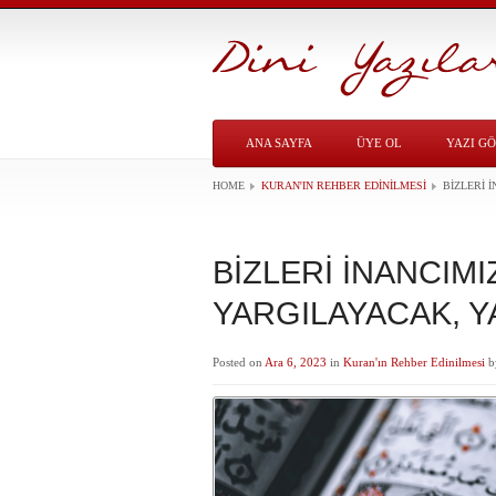
ANA SAYFA
ÜYE OL
YAZI G
HOME
KURAN'IN REHBER EDINILMESI
BİZLERİ 
BİZLERİ İNANCIMI
YARGILAYACAK, YA
Posted on
Ara 6, 2023
in
Kuran'ın Rehber Edinilmesi
b