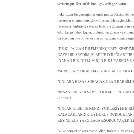
vermemiştir. Kur’an’da bunu çok açık görüyoruz.
Peki, bizler bu gerçeğin farkında mıyız? Kesinlikle hayır
hakaretler ettiğini, dinsizlikle imansızlıkla suçladı
neredeyse, birbiriyle savaşan birbirine düşman olan k
edip, karşısındaki kişiyi, toplumu yargılama ve sonun
bir Resulün bile bu yetkisinin olmadığını, kimin yargıl
“DE Kİ: “ALLAH DİLEMEDİKÇE BEN KENDİM
GAYBI BİLSEYDİM, ELBETTE İYİLİĞİ ARTT
İNANAN BİR TOPLUM İÇİN BİR UYARICI VE M
“ŞÜPHESİZ YARGILAMA GÜNÜ, MUTLAKA GELEC
“ONLARA HESAP SORACAK OLAN RABBİMDİR,
“İNSANLARIN HESABA ÇEKİLMELERİ YAKLA
(Enbiya 1)
“ONLAR, ELBETTE KENDİ YÜKLERİYLE BİR
KALACAKLARDIR. UYDURUP DURDUKLARI 
KESİNLİKLE YARGILACAK/SORGUYA ÇEKİLECE
Bu ve benzeri onlarca ayette Allah, bizlere şunu çok aç