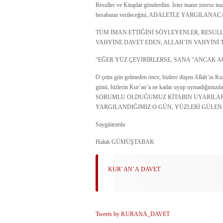
Resuller ve Kitaplar gönderdim. İster inanır isterse in
hesabının verileceğini, ADALETLE YARGILANACAĞIN
TÜM İMAN ETTİĞİNİ SÖYLEYENLER, RESULLE
VAHYİNE DAVET EDEN, ALLAH’IN VAHYİNİ 
“EĞER YÜZ ÇEVİRİRLERSE, SANA “ANCAK AÇ
O çetin gün gelmeden önce, bizlere düşen Allah’ın Kur’
günü, bizlerin Kur’an’a ne kadar uyup uymadığımız
SORUMLU OLDUĞUMUZ KİTABIN UYARILARINI hayatım
YARGILANDIĞIMIZ O GÜN, YÜZLERİ GÜLE
Saygılarımla
Haluk GÜMÜŞTABAK
KUR’ AN’ A DAVET
Tweets by KURANA_DAVET