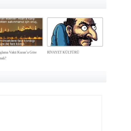
şlama Vakti Kuran’a Göre
RİVAYET KÜLTÜRÜ
malı?