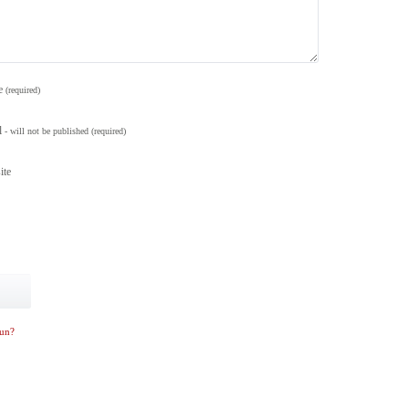
e
(required)
l
- will not be published
(required)
ite
sun?