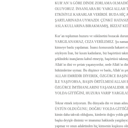
KUR’AN’A GÖRE DİNDE ZORLAMA OLMADI
OLUYORUZ. İNSANLARA BU YARGI ALLAH T
ETKİSİYLE KARARLAR VERİRDİ. BUDA HİÇ
ŞARTLARINADA UYMAZDI. ÇÜNKÜ HATASIZ 
ASLA KULLARINA BIRAKMAMIŞ, BİZZAT KEN
Kur’an toplumun huzuru ve sükûnetini bozacak 
YARGILANAMAZ, CEZA VERİLEMEZ. Şu namaz kılmıyo
kimseye baskı yapılamaz. İnancı konusunda hakaret edem
söyleyen İran, bir kısım kadınların, biz başörtüsü tak
şeklindeki inançlarını kabul etmeyip, başörtüsü takmay
Allah’ın dini ve şeriatı yaşanıyordur, nede Allah’ın 
hükümlerine uymaz. Bu düşünce ve baskı, Allah’ın şer
ALLAH EMRİDİR DİYEREK, ÖZGÜRCE BAŞINI
İLE YAŞIYORSA, BAŞIN ÖRTÜLMESİ ALLAH 
ÖZGÜRCE İMTİHANLARINI YAŞAMALIDIR. 
YOLDA GİTTİĞİNİ, HUZURA VARIP YARGILA
Tekrar etmek istiyorum. Bu dünyada din ve iman adı
ÜSTÜN OLDUĞUNU, DOĞRU YOLDA GİTTİĞİNİ YALN
kimin daha takvalı olduğunu, kimlerin doğru yolda gitt
başka deyişle dinimiz ve imanımız hakkında yargılayıcı
yapmaz ve onun adaletinden hiç kimsenin kuşkusu olm