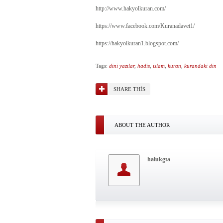
http://www.hakyolkuran.com/
https://www.facebook.com/Kuranadavet1/
https://hakyolkuran1.blogspot.com/
Tags:
dini yazılar
,
hadis
,
islam
,
kuran
,
kurandaki din
SHARE THIS
ABOUT THE AUTHOR
halukgta