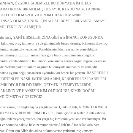
ĞINDAN, ÖZGÜR İRADEMİZLE BU DÜNYADA İMTİHAN
ARAFINDAN BIRAKILMIŞ OLSAYDI, KENDİ İNANÇLARININ
 ADALETLİ OLMAZDI. ZATEN İMTİHAN OLMANIN
İNSAN OLMAZ. ONUN İÇİN ALLAH BÖYLE BİR YARGILAMAYI,
Dİ TEKELİNE ALMIŞTIR.
durumlar hariç YANİ HIRSIZLIK, ZİNA GİBİ asla İNANCI KONUSUNDA
r, oruç tutmuyor ya da günümüzde başını örtmüş, örtmemiş diye hiç
ez, saygısızlık yapamaz. Kendilerinin İslam şeriatı ile yönetildiğini
mak istemiyoruz, bizim inancımıza göre başörtüsü dinin emri değildir,
anları cezalandırıyor. Dini, inancı konusunda herkes özgür değilse, orada ne
dinde zorlama yoktur, kulum özgürce bu dünyada imtihanını yaşamalıdır
iatına uygun değil, insanların uydurdukları beşeri bir şeriattır. BAŞÖRTÜSÜ
 ÖRTENLER NASIL İMTİHANLARINI, KENDİLERİ ÖZ İRADELERİ
EMRİ DEĞİLDİR DİYEREK, ÖRTMEK İSTEMEYENLERDE,
HAKLININ VE HAKSIZIN KİM OLDUĞUNU, KİMİN DOĞRU
NDIĞIMIZDA GÖRECEĞİZ.
na hiç kimse, bir başka kişiyi yargılayamaz. Çünkü Allah, KİMİN TAKVACA
IZ BEN BİLİRİM DİYOR. Onun içindir ki bizler, Allah katında
iğini bilemeyeceğimizden, bu yargı hiç kimsenin yetkisine verilmemiştir. Bir
 ve sonunda haklıyı haksızı ayıran yalnız Allah’tır. Ama Allah asla hata
az. Onun için Allah din adına hüküm verme yetkisini, hiç kimseye