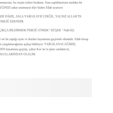
anmazsınız, bu seçimi sizlere bıraktım. Ama yaptıklarınızın mutlaka bir
IZI sakın unutmayın diye bizleri Allah uyarıyor.
R DÂHİL, ASLA YARGILAYICI DEĞİL, YALNIZ ALLAH’IN
TEBLİĞ EDENDİR.
IKÇA BİLDİRMEK/TEBLİĞ ETMEK” DÜŞER.” Nahl 82)
an’da yaptığı uyarı ve ikazları hayatımıza geçirmek olmalıdır. Allah hesap
dan yargılanacağımızı açıkça bildiriyor. YARGILANACAĞIMIZ,
ıza geçirip, yalnız Kur’an’ın ipine sarılalım ki,
N KULLARINDAN OLALIM.