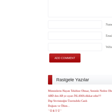
Nam
Emai
Webs
Rastgele Yazılar
Müminlerin Hayatı Tekdüze Olmaz; Seninki Neden Ol
ABD den AB ye uyarı İSLAMA dikkat edin!!!
Dişi Sivrisineğin Üzerindeki Canlı
Doğum ve Ölüm...
``Ö R T Ü``