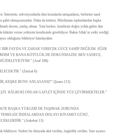
. İnternette, televizyonlarda dini konularda tartışanların, birbirine nasıl
klarına şahit olmuşsunuzdur. Daha da kötüsü, Müslüman toplumlardan başka
almadı desem, yanlış olmaz. Yani herkes, kendisini doğru yolda giden ilan
da hüküm verme yetkisini kendisinde görebiliyor. Bakın Allah’ın yetki verdiği
ayıcı olduğunu bildiriyor hatırlayalım.
E BİR FAYDA VE ZARAR VERECEK GÜCE SAHİP DEĞİLİM. EĞER
IRIRDIM VE BANA KÖTÜLÜK DE DOKUNMAZDI. BEN SADECE,
ÜJDELEYİCİYİM.” (Araf 188)
EKTİR.” (Zariyat 6)
 KEŞKE BUNU ANLASANIZ!” (Şuara 113)
ŞTI. HÂLBUKİ ONLAR GAFLET İÇİNDE YÜZ ÇEVİRMEKTELER.”
LİKTE BAŞKA YÜKLERİ DE TAŞIMAK ZORUNDA
TEMELSİZ İDDİALARDAN DOLAYI KIYAMET GÜNÜ,
KLERDİR.” (Ankebut 13)
ık bildiriyor. Sizlere bu dünyada akıl verdim, özgürlük verdim. Size uyarıcı