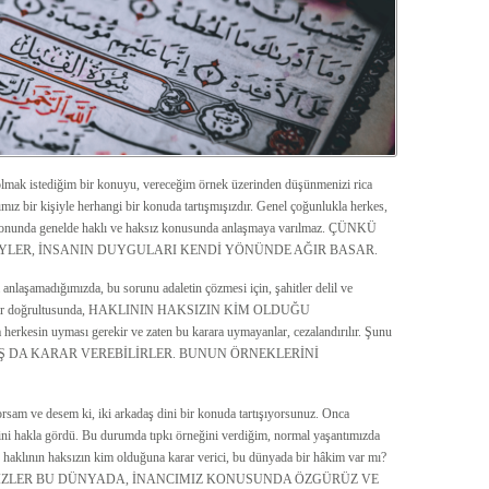
olmak istediğim bir konuyu, vereceğim örnek üzerinden düşünmenizi rica
ız bir kişiyle herhangi bir konuda tartışmışızdır. Genel çoğunlukla herkes,
ve sonunda genelde haklı ve haksız konusunda anlaşmaya varılmaz. ÇÜNKÜ
YLER, İNSANIN DUYGULARI KENDİ YÖNÜNDE AĞIR BASAR.
anlaşamadığımızda, bu sorunu adaletin çözmesi için, şahitler delil ve
 veriler doğrultusunda, HAKLININ HAKSIZIN KİM OLDUĞU
in uyması gerekir ve zaten bu karara uymayanlar, cezalandırılır. Şunu
ANLIŞ DA KARAR VEREBİLİRLER. BUNUN ÖRNEKLERİNİ
orsam ve desem ki, iki arkadaş dini bir konuda tartışıyorsunuz. Onca
ini hakla gördü. Bu durumda tıpkı örneğini verdiğim, normal yaşantımızda
 ve haklının haksızın kim olduğuna karar verici, bu dünyada bir hâkim var mı?
BİZLER BU DÜNYADA, İNANCIMIZ KONUSUNDA ÖZGÜRÜZ VE