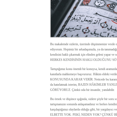
Bu makalemde sizlerin, üzerinde düşünmenize vesile 
ediyorum. Hepimiz bir arkadaşımızla, ya da tanımadığım
kendisini haklı çıkarmak için elinden geleni yapar 
HERKES KENDİSİNİN HAKLI OLDUĞUNU SÖ
Tartıştığımız konu önemli bir konuysa, kendi aramızda 
kanıtlarla mahkemeye başvururuz. Hâkim eldeki
KONUSUNDA KARAR VERİR. Neticede bu karara herkes
da hatırlatmak isterim, BAZEN HÂKİMLER Y
GÖRÜYORUZ. Çünkü oda bir insandır, yanılabilir.
Bu örnek ve düşünce ışığında, sizlere şöyle bir soru s
tartışmanızın sonunda anlaşamadınız ve herkes kendis
karşılaştığımız olaylarda olduğu gibi, bir yargılayıcı
ELBETTE YOK. PEKİ, NEDEN YOK? ÇÜNKÜ 