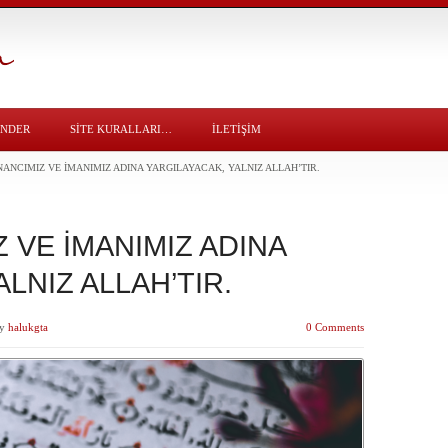
ÖNDER
SITE KURALLARI…
İLETİŞİM
İNANCIMIZ VE İMANIMIZ ADINA YARGILAYACAK, YALNIZ ALLAH’TIR.
Z VE İMANIMIZ ADINA
LNIZ ALLAH’TIR.
y
halukgta
0 Comments