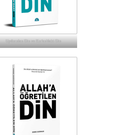
Uydurulan Din ve Kur'an'daki Din