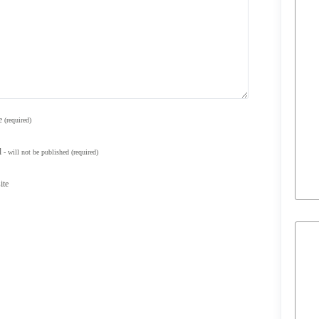
e
(required)
l
- will not be published
(required)
ite