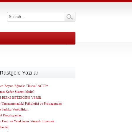
Rastgele Yazılar
en Boyun Eğmek: “Takva” ACTT*
asi Küfür Sistemi Midir?
 RIZKI İSTEDİĞİNE VERİR
(Tanrıtanımazlık) Psikolojisi ve Propagandası
 Sadaka Verebiliriz...
ni Parçalayanlar...
ın Emir ve Yasaklarını Gözardı Etmemek
Fazileti