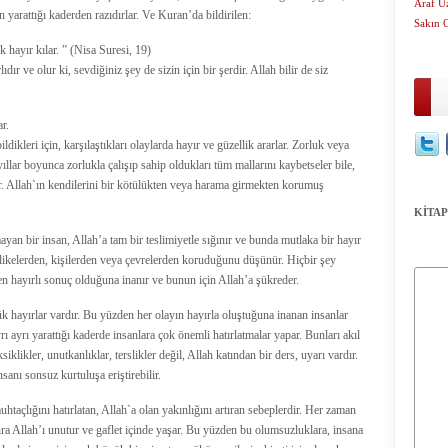
Araf Ü
yarattığı kaderden razıdırlar. Ve Kuran’da bildirilen:
Sakın 
hayır kılar. ” (Nisa Suresi, 19)
ır ve olur ki, sevdiğiniz şey de sizin için bir şerdir. Allah bilir de siz
ar.
dikleri için, karşılaştıkları olaylarda hayır ve güzellik ararlar. Zorluk veya
ıllar boyunca zorlukla çalışıp sahip oldukları tüm mallarını kaybetseler bile,
r. Allah`ın kendilerini bir kötülükten veya harama girmekten korumuş
KİTAP
ayan bir insan, Allah’a tam bir teslimiyetle sığınır ve bunda mutlaka bir hayır
hlikelerden, kişilerden veya çevrelerden koruduğunu düşünür. Hiçbir şey
 en hayırlı sonuç olduğuna inanır ve bunun için Allah’a şükreder.
 hayırlar vardır. Bu yüzden her olayın hayırla oluştuğuna inanan insanlar
yrı ayrı yarattığı kaderde insanlara çok önemli hatırlatmalar yapar. Bunları akıl
klikler, unutkanlıklar, terslikler değil, Allah katından bir ders, uyarı vardır.
anı sonsuz kurtuluşa eriştirebilir.
taçlığını hatırlatan, Allah`a olan yakınlığını artıran sebeplerdir. Her zaman
nra Allah’ı unutur ve gaflet içinde yaşar. Bu yüzden bu olumsuzluklara, insana