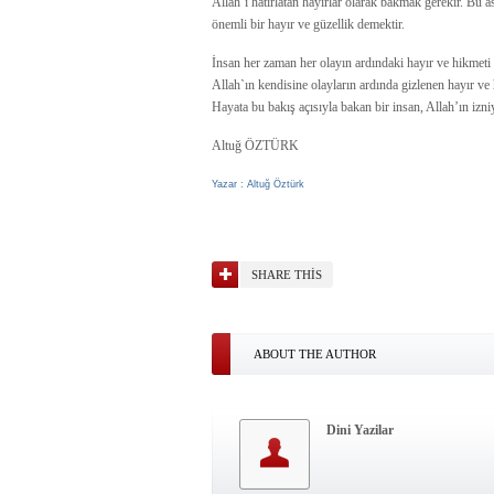
Allah’ı hatırlatan hayırlar olarak bakmak gerekir. Bu as
önemli bir hayır ve güzellik demektir.
İnsan her zaman her olayın ardındaki hayır ve hikmeti 
Allah`ın kendisine olayların ardında gizlenen hayır ve 
Hayata bu bakış açısıyla bakan bir insan, Allah’ın iz
Altuğ ÖZTÜRK
Yazar : Altuğ Öztürk
SHARE THIS
ABOUT THE AUTHOR
Dini Yazilar