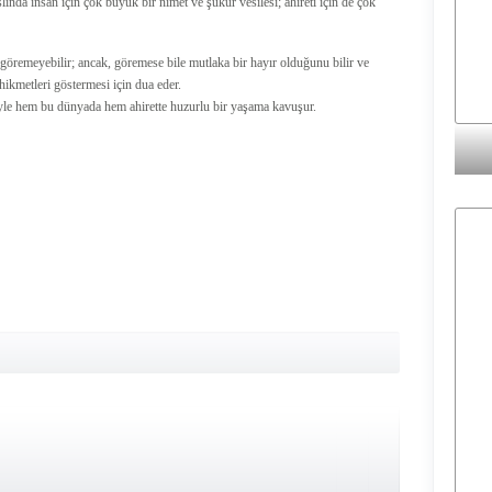
lında insan için çok büyük bir nimet ve şükür vesilesi; ahireti için de çok
göremeyebilir; ancak, göremese bile mutlaka bir hayır olduğunu bilir ve
hikmetleri göstermesi için dua eder.
niyle hem bu dünyada hem ahirette huzurlu bir yaşama kavuşur.