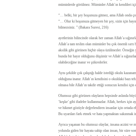
müminlerde görülmez. Müminler Allah’ın kendileri için 
“… belki, bir şey hoşunuza gitmez, ama Allah onda çok 
“… Olur ki hoşunuza gitmeyen bir şey, sizin için hayırlıd
bilmezsiniz. ” (Bakara Suresi, 216)
ayetlerinin bilincinde olarak her zaman Allah’a sığınırl
Allah’a tam teslim olan müminler bu çok önemli sırrı bil
aksilik gibi görünen hiçbir olaya üzülmezler. Örneğin y
bunda bir hayır olduğunu düşünür ve Allah’a sığınırla
olabileceğine inanır ve şükrederler.
Aynı şekilde çok çalıştığı halde istediği okulu kazanam
olduğuna inanır. Allah`ın kendisini o okuldaki bazı te
olmasa bile Allah’ın takdir ettiği sonucun kendisi için
Olumsuz gibi görünen olayların hepsinde aslında büyük
‘keşke’ gibi ifadeler kullanmazlar. Allah, herkes için a
ve hikmet gözüyle değerlendiren insanlar için ortada eksi
Bu uyarıları fark etmek ve hata yapmaktan sakınmak ins
Ayrıca yaşanan bu olumsuz olaylar, insana aczini ve muh
yolunda giden bir hayata sahip olan insan, bir süre so