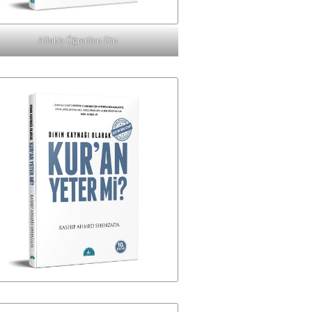
Allah'a Öğretilen Din