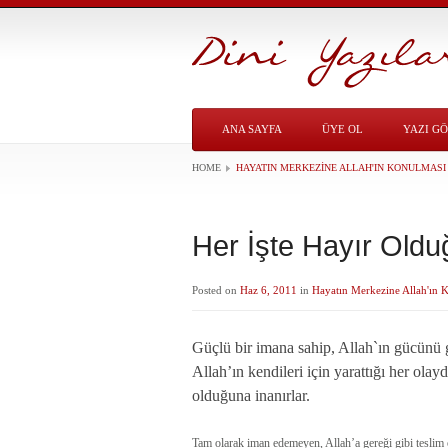
ANA SAYFA
ÜYE OL
YAZI G
HOME
HAYATIN MERKEZINE ALLAH'IN KONULMASI
Her İşte Hayır Old
Posted on
Haz 6, 2011
in
Hayatın Merkezine Allah'ın 
Güçlü bir imana sahip, Allah`ın gücünü 
Allah’ın kendileri için yarattığı her ola
olduğuna inanırlar.
Tam olarak iman edemeyen, Allah’a gereği gibi teslim o