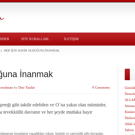
ÖNDER
SITE KURALLARI…
İLETİŞİM
HER İŞTE HAYIR OLDUĞUNA İNANMAK
uğuna İnanmak
Konulması
by
Dini Yazilar
0 Comments
Gönüld
Demokr
ALLAH
gereği gibi takdir edebilen ve O`na yakın olan müminler,
Ateizm 
yda tevekküllü davranır ve her şeyde mutlaka hayır
Kimlere
Dinleri
Allah`
Sabrın 
lamayan insanların yaşadıkları yıkım, üzüntü ve çaresizlik gibi duygular,