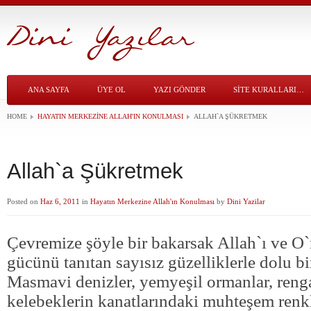
ANA SAYFA
ÜYE OL
YAZI GÖNDER
SITE KURALLARI…
HOME
HAYATIN MERKEZINE ALLAH'IN KONULMASI
ALLAH`A ŞÜKRETMEK
Allah`a Şükretmek
Posted on
Haz 6, 2011
in
Hayatın Merkezine Allah'ın Konulması
by
Dini Yazilar
Çevremize şöyle bir bakarsak Allah`ı ve O
gücünü tanıtan sayısız güzelliklerle dolu b
Masmavi denizler, yemyeşil ormanlar, renga
kelebeklerin kanatlarındaki muhteşem renkl