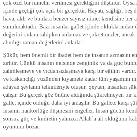
çok özel bir nimetin verilmesi gerektiğini düşünür. Oysa 
içinde geçtiği çok açık bir gerçektir. Hayatı, sağlığı, beş 
hava, aklı ve bunlara benzer sayısız nimet kendisine her an
sunulmaktadır. Bazı insanlar gaflet içinde olduklarından 
değerini onlara sahipken anlamaz ve şükretmezler; ancak 
alındığı zaman değerlerini anlarlar.
Şükür, hem önemli bir ibadet hem de insanın azmasını e
zırhtır. Çünkü insanın nefsinde zenginlik ya da güç bul
zalimleşmeye ve vicdansızlaşmaya karşı bir eğilim vardır. 
ve kıskançlığı yüzünden kıyamete kadar tüm yaşamını ins
adayan şeytanın telkinleriyle oluşur. Şeytan, insanları ş
çalışır. Bu gerçek göz önüne aldığında şükretmeyen bir ki
gaflet içinde olduğu daha iyi anlaşılır. Bu gaflete karşı ş
insanın nankörlüğe düşmesini engeller. İnsan gücün kend
sonsuz güç ve kudretin yalnızca Allah`a ait olduğunu kab
oyununu bozar.