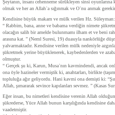
Şeytanın, insanı cehenneme sürükleyen sinsi oyunlarına k
olmak ve her an Allah`a sığınmak ve O`nu anmak gerekir
Kendisine büyük makam ve mülk verilen Hz. Süleyman:
“ Rabbim, bana, anne ve babama verdiğin nimete şükret
olacağın salih bir amelde bulunmamı ilham et ve beni rahm
arasına kat. ” (Neml Suresi, 19) duasıyla nankörlüğe dü
yalvarmaktadır. Kendisine verilen mülk nedeniyle azgınl
şükretmek yerine büyüklenerek, kaybedenlerden ve azab
olmuştur.
“ Gerçek şu ki, Karun, Musa`nın kavmindendi, ancak onlar
ona öyle hazineler vermiştik ki, anahtarları, birlikte (taş
topluluğa ağır geliyordu. Hani kavmi ona demişti ki: “Ş
Allah, şımararak sevince kapılanları sevmez. ” (Kasas Sur
Eğer insan, bu nimetleri kendisine verenin Allah olduğun
şükrederse, Yüce Allah bunun karşılığında kendisine daha
vaadetmiştir.