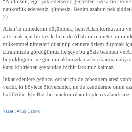
“Andolsun, eğer şükrederseniz gerçekten size artırırım ve
nankörlük ederseniz, şüphesiz, Benim azabım pek şiddetli
7)
Allah’ın nimetlerini düşünmek, hem Allah korkusunu ve 
arttırmak için bir vesile hem de Allah’ın cennette müminl
mükemmel nimetleri düşünüp cennete özlem duymak için b
Etrafımızda gördüğümüz herşeye bu gözle bakmalı ve Alla
büyüklüğünü ve gücünü aklımızdan asla çıkarmamalıyız.
karşı kibirlenen şeytandan hiçbir farkımız kalmaz.
İnkar edenlere gelince, onlar için de cehennem ateşi vardır
verilir, ki böylece ölüversinler, ne de kendilerine onun az
hafifletilir. İşte Biz, her nankör olanı böyle cezalandırırız.
Yazar : Altuğ Öztürk