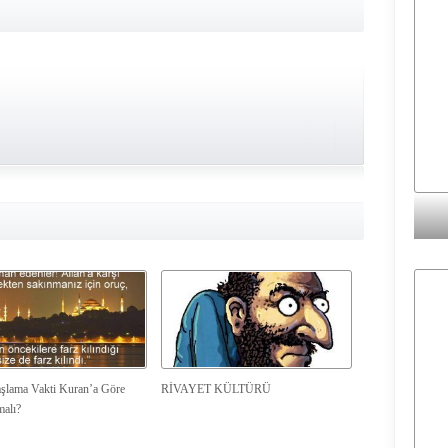
şlama Vakti Kuran’a Göre
RİVAYET KÜLTÜRÜ
malı?