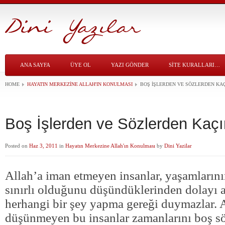
ANA SAYFA
ÜYE OL
YAZI GÖNDER
SITE KURALLARI…
HOME
HAYATIN MERKEZINE ALLAH'IN KONULMASI
BOŞ İŞLERDEN VE SÖZLERDEN KA
Boş İşlerden ve Sözlerden Kaç
Posted on
Haz 3, 2011
in
Hayatın Merkezine Allah'ın Konulması
by
Dini Yazilar
Allah’a iman etmeyen insanlar, yaşamların
sınırlı olduğunu düşündüklerinden dolayı ah
herhangi bir şey yapma gereği duymazlar. A
düşünmeyen bu insanlar zamanlarını boş sö