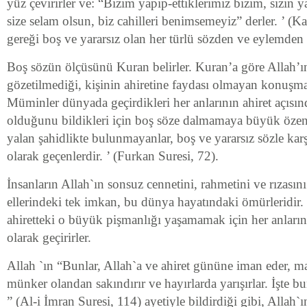
yüz çevirirler ve: “Bizim yapıp-ettiklerimiz bizim, sizin ya
size selam olsun, biz cahilleri benimsemeyiz” derler. ’ (Ka
gereği boş ve yararsız olan her türlü sözden ve eylemden 
Boş sözün ölçüsünü Kuran belirler. Kuran’a göre Allah’ın
gözetilmediği, kişinin ahiretine faydası olmayan konuşma
Müminler dünyada geçirdikleri her anlarının ahiret açısı
olduğunu bildikleri için boş söze dalmamaya büyük özen g
yalan şahidlikte bulunmayanlar, boş ve yararsız sözle karş
olarak geçenlerdir. ’ (Furkan Suresi, 72).
İnsanların Allah`ın sonsuz cennetini, rahmetini ve rızasın
ellerindeki tek imkan, bu dünya hayatındaki ömürleridir
ahiretteki o büyük pişmanlığı yaşamamak için her anları
olarak geçirirler.
Allah `ın “Bunlar, Allah`a ve ahiret gününe iman eder, m
münker olandan sakındırır ve hayırlarda yarışırlar. İşte bu
” (Al-i İmran Suresi, 114) ayetiyle bildirdiği gibi, Allah`