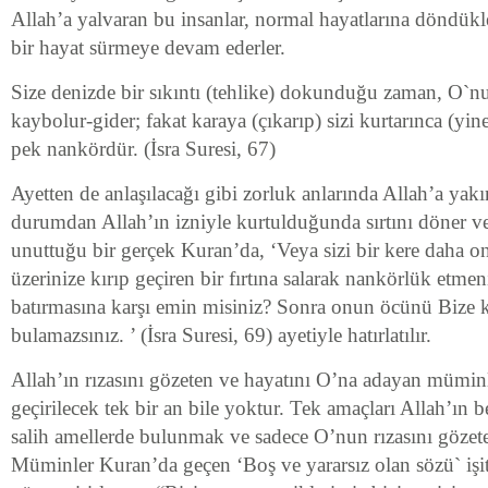
Allah’a yalvaran bu insanlar, normal hayatlarına döndükl
bir hayat sürmeye devam ederler.
Size denizde bir sıkıntı (tehlike) dokunduğu zaman, O`nun
kaybolur-gider; fakat karaya (çıkarıp) sizi kurtarınca (yine)
pek nankördür. (İsra Suresi, 67)
Ayetten de anlaşılacağı gibi zorluk anlarında Allah’a yakı
durumdan Allah’ın izniyle kurtulduğunda sırtını döner v
unuttuğu bir gerçek Kuran’da, ‘Veya sizi bir kere daha o
üzerinize kırıp geçiren bir fırtına salarak nankörlük etmen
batırmasına karşı emin misiniz? Sonra onun öcünü Bize k
bulamazsınız. ’ (İsra Suresi, 69) ayetiyle hatırlatılır.
Allah’ın rızasını gözeten ve hayatını O’na adayan müminl
geçirilecek tek bir an bile yoktur. Tek amaçları Allah’ın
salih amellerde bulunmak ve sadece O’nun rızasını gözet
Müminler Kuran’da geçen ‘Boş ve yararsız olan sözü` işi