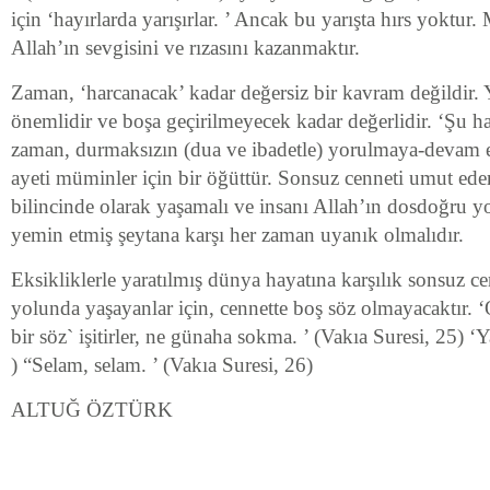
için ‘hayırlarda yarışırlar. ’ Ancak bu yarışta hırs yoktur
Allah’ın sevgisini ve rızasını kazanmaktır.
Zaman, ‘harcanacak’ kadar değersiz bir kavram değildir. 
önemlidir ve boşa geçirilmeyecek kadar değerlidir. ‘Şu h
zaman, durmaksızın (dua ve ibadetle) yorulmaya-devam et.
ayeti müminler için bir öğüttür. Sonsuz cenneti umut ed
bilincinde olarak yaşamalı ve insanı Allah’ın dosdoğru 
yemin etmiş şeytana karşı her zaman uyanık olmalıdır.
Eksikliklerle yaratılmış dünya hayatına karşılık sonsuz c
yolunda yaşayanlar için, cennette boş söz olmayacaktır. 
bir söz` işitirler, ne günaha sokma. ’ (Vakıa Suresi, 25) ‘Yal
) “Selam, selam. ’ (Vakıa Suresi, 26)
ALTUĞ ÖZTÜRK