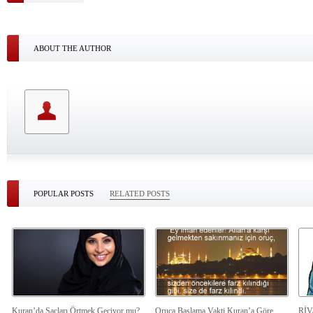
ABOUT THE AUTHOR
POPULAR POSTS
RELATED POSTS
Kuran’da Saçları Örtmek Geçiyor mu?
Oruca Başlama Vakti Kuran’a Göre
Rİ