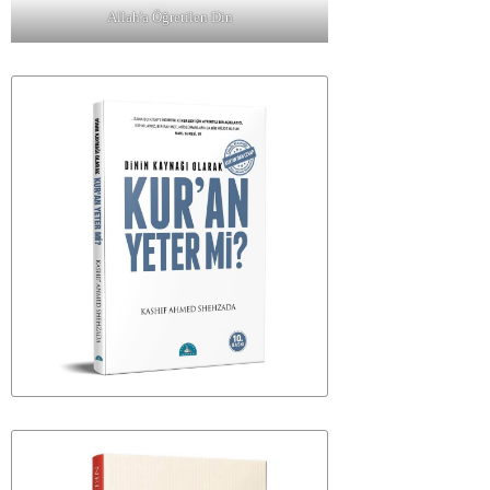
Allah'a Öğretilen Din