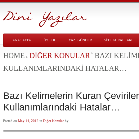
ANA SAYFA
ÜYE OL
YAZI GÖNDER
SITE KURALLARI…
HOME
DIĞER KONULAR
BAZI KELIM
KULLANIMLARINDAKI HATALAR…
Bazı Kelimelerin Kuran Çevirile
Kullanımlarındaki Hatalar…
Posted on
May 14, 2012
in
Diğer Konular
by