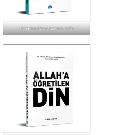
Uydurulan Din ve Kur'an'daki Din