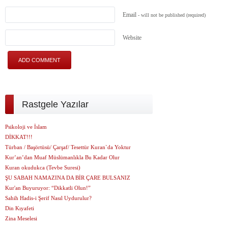
Email
- will not be published
(required)
Website
Rastgele Yazılar
Psikoloji ve İslam
DİKKAT!!!
Türban / Başörtüsü/ Çarşaf/ Tesettür Kuran`da Yoktur
Kur’an’dan Muaf Müslümanlıkla Bu Kadar Olur
Kuran okudukca (Tevbe Suresi)
ŞU SABAH NAMAZINA DA BİR ÇARE BULSANIZ
Kur'an Buyuruyor: “Dikkatli Olun!”
Sahih Hadis-i Şerif Nasıl Uydurulur?
Din Kıyafeti
Zina Meselesi