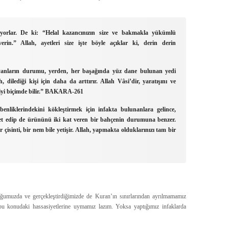
uyorlar. De ki: “Helal kazancınızın size ve bakmakla yükümlü
verin.” Allah, ayetleri size işte böyle açıklar ki, derin derin
ayanların durumu, yerden, her başağında yüz dane bulunan yedi
dilediği kişi için daha da arttırır. Allah Vâsi’dir, yaratışını ve
iyi biçimde bilir.”
BAKARA-261
nliklerindekini kökleştirmek için infakta bulunanlara gelince,
et edip de ürününü iki kat veren bir bahçenin durumuna benzer.
çisinti, bir nem bile yetişir. Allah, yapmakta olduklarınızı tam bir
uğumuzda ve gerçekleştirdiğimizde de Kuran’ın sınırlarından ayrılmamamız
u konudaki hassasiyetlerine uymamız lazım. Yoksa yaptığımız infaklarda