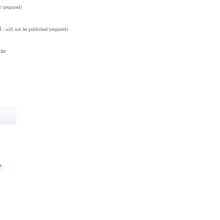
e
(required)
l
- will not be published
(required)
ite
?