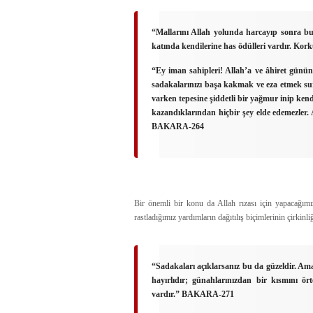
“Mallarını Allah yolunda harcayıp sonra bu
katında kendilerine has ödülleri vardır. Kor
“Ey iman sahipleri! Allah’a ve âhiret gününe
sadakalarınızı başa kakmak ve eza etmek su
varken tepesine şiddetli bir yağmur inip kend
kazandıklarından hiçbir şey elde edemezler.
BAKARA-264
Bir önemli bir konu da Allah rızası için yapacağımız
rastladığımız yardımların dağıtılış biçimlerinin çirkin
“Sadakaları açıklarsanız bu da güzeldir. Ama 
hayırlıdır; günahlarınızdan bir kısmını ör
vardır.”
BAKARA-271