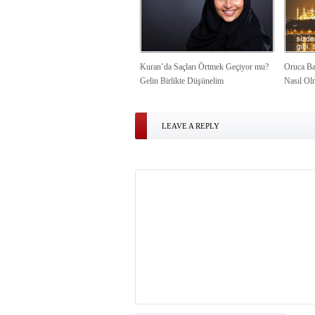
Kuran’da Saçları Örtmek Geçiyor mu?
Oruca Ba
Gelin Birlikte Düşünelim
Nasıl Ol
LEAVE A REPLY