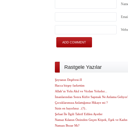
Nam
Emai
Webs
Rastgele Yazılar
Şeytanın Deşifresi-II
Hacca birşey farkettim
Allah’ın Yolu Akıl ve Vicdan Yoludur...
İmanlarından Sonra Küfre Sapmak Ne Anlama Geliyor
Çocuklarımıza Anlattığımız Hikaye mi ?
Sizin en hayırlınız ..(?)..
Şefaat İle İlgili Tahrif Edilen Ayetler
Namaz Kılanın Önünden Geçen Köpek, Eşek ve Kadın
Namazı Bozar Mı?