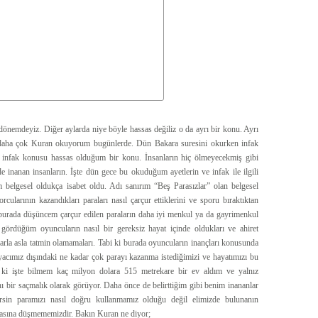
dönemdeyiz. Diğer aylarda niye böyle hassas değiliz o da ayrı bir konu. Ayrı
an daha çok Kuran okuyorum bugünlerde. Dün Bakara suresini okurken infak
ten infak konusu hassas olduğum bir konu. İnsanların hiç ölmeyecekmiş gibi
e de inanan insanların. İşte dün gece bu okuduğum ayetlerin ve infak ile ilgili
m belgesel oldukça isabet oldu. Adı sanırım “Beş Parasızlar” olan belgesel
ularının kazandıkları paraları nasıl çarçur ettiklerini ve sporu bıraktıktan
im burada düşüncem çarçur edilen paraların daha iyi menkul ya da gayrimenkul
l gördüğüm oyuncuların nasıl bir gereksiz hayat içinde oldukları ve ahiret
rla asla tatmin olamamaları. Tabi ki burada oyuncuların inançları konusunda
iyacımız dışındaki ne kadar çok parayı kazanma istediğimizi ve hayatımızı bu
r ki işte bilmem kaç milyon dolara 515 metrekare bir ev aldım ve yalnız
 bir saçmalık olarak görüyor. Daha önce de belirttiğim gibi benim inananlar
rsin paramızı nasıl doğru kullanmamız olduğu değil elimizde bulunanın
atasına düşmememizdir. Bakın Kuran ne diyor;