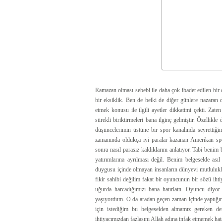
Ramazan olması sebebi ile daha çok ibadet edilen bir 
bir eksiklik. Ben de belki de diğer günlere nazar
etmek konusu ile ilgili ayetler dikkatimi çekti. Za
sürekli biriktirmeleri bana ilginç gelmiştir. Özellikl
düşüncelerimin üstüne bir spor kanalında seyrettiği
zamanında oldukça iyi paralar kazanan Amerikan sporc
sonra nasıl parasız kaldıklarını anlatıyor. Tabi ben
yatırımlarına ayrılması değil. Benim belgeselde ası
duygusu içinde olmayan insanların dünyevi mutlulukla
fikir sahibi değilim fakat bir oyuncunun bir sözü iht
uğurda harcadığımızı bana hatırlattı. Oyuncu diyo
yaşıyordum. O da aradan geçen zaman içinde yaptığını
için istediğim bu belgeselden almamız gereken de
ihtiyacımızdan fazlasını Allah adına infak etmemek h