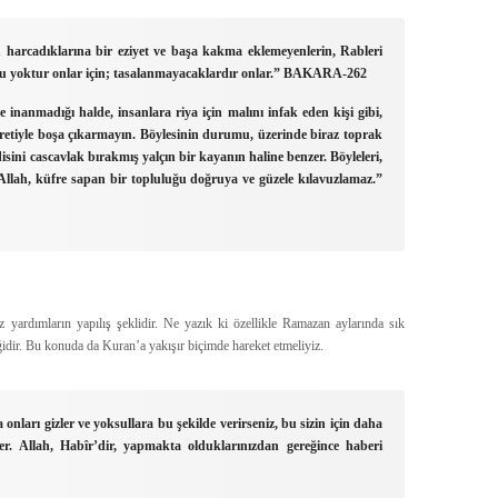
 harcadıklarına bir eziyet ve başa kakma eklemeyenlerin, Rableri
ku yoktur onlar için; tasalanmayacaklardır onlar.”
BAKARA-262
 inanmadığı halde, insanlara riya için malını infak eden kişi gibi,
retiyle boşa çıkarmayın. Böylesinin durumu, üzerinde biraz toprak
isini cascavlak bırakmış yalçın bir kayanın haline benzer. Böyleleri,
 Allah, küfre sapan bir topluluğu doğruya ve güzele kılavuzlamaz.”
 yardımların yapılış şeklidir. Ne yazık ki özellikle Ramazan aylarında sık
liğidir. Bu konuda da Kuran’a yakışır biçimde hareket etmeliyiz.
onları gizler ve yoksullara bu şekilde verirseniz, bu sizin için daha
ter. Allah, Habîr’dir, yapmakta olduklarınızdan gereğince haberi