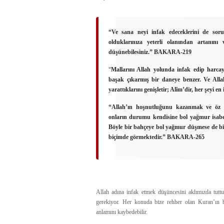
“Ve sana neyi infak edeceklerini de sor
olduklarınıza yeterli olanından artanını 
düşünebilesiniz.”
BAKARA-219
“
Mallarını Allah yolunda infak edip harc
başak çıkarmış bir daneye benzer. Ve Allah, 
yarattıklarını genişletir; Alîm’dir, her şeyi en 
“Allah’ın hoşnutluğunu kazanmak ve öz be
onların durumu kendisine bol yağmur isab
Böyle bir bahçeye bol yağmur düşmese de bir 
biçimde görmektedir.”
BAKARA-265
Allah adına infak etmek düşüncesini aklımızda tutt
gerekiyor. Her konuda bize rehber olan Kuran’ın b
anlamını kaybedebilir.