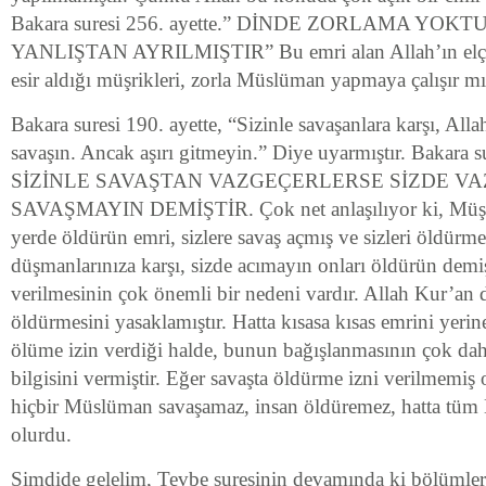
Bakara suresi 256. ayette.” DİNDE ZORLAMA YOK
YANLIŞTAN AYRILMIŞTIR” Bu emri alan Allah’ın elçisi
esir aldığı müşrikleri, zorla Müslüman yapmaya çalışır m
Bakara suresi 190. ayette, “Sizinle savaşanlara karşı, All
savaşın. Ancak aşırı gitmeyin.” Diye uyarmıştır. Bakara su
SİZİNLE SAVAŞTAN VAZGEÇERLERSE SİZDE VA
SAVAŞMAYIN DEMİŞTİR. Çok net anlaşılıyor ki, Müşr
yerde öldürün emri, sizlere savaş açmış ve sizleri öldürm
düşmanlarınıza karşı, sizde acımayın onları öldürün demiş
verilmesinin çok önemli bir nedeni vardır. Allah Kur’an d
öldürmesini yasaklamıştır. Hatta kısasa kısas emrini yer
ölüme izin verdiği halde, bunun bağışlanmasının çok dah
bilgisini vermiştir. Eğer savaşta öldürme izni verilmemiş
hiçbir Müslüman savaşamaz, insan öldüremez, hatta tüm
olurdu.
Şimdide gelelim, Tevbe suresinin devamında ki bölümlere