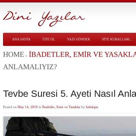
ANA SAYFA
ÜYE OL
YAZI GÖNDER
SITE KURALLARI…
HOME
İBADETLER, EMIR VE YASAKL
ANLAMALIYIZ?
Tevbe Suresi 5. Ayeti Nasıl Anl
Posted on
May 14, 2019
in
İbadetler, Emir ve Yasaklar
by
halukgta