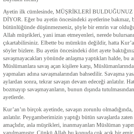
Ayetin ilk cümlesinde, MÜŞRİKLERİ BULDUĞUN
DİYOR. Eğer bu ayetin öncesindeki ayetlerine bakmaz, 
bütünlüğünde düşünmezseniz, şöyle bir emrin var olduğu
Allah müşrikleri, yani iman etmeyenleri, nerede bulursan
çıkartabilirsiniz. Elbette bu mümkün değildir, hatta Kur’
söyler bizlere. Bu ayetin öncesindeki dört ayete baktığınız
savaşmayacakları yönünde anlaşma yaptıkları halde, bu 
Müslümanlara savaş açan kişilere karşı, Müslümanlarınd
yapmaları adına savaşmalarından bahsedilir. Savaşma ya
aylardan sonra, tekrar savaşın devam edeceği anlatılır. Ha
bozmayıp savaşmayanların, bunun dışında tutulmasından 
ayetlerde.
Kur’an’ın birçok ayetinde, savaşın zorunlu olmadığında,
anlatılır. Peygamberimizin yaptığı bütün savaşlarda zate
amaçlıdır, asla müşrikleri, inanmayanları Müslüman yapm
yapılmamıştır. Çünkü Allah bu konuda çok açık bir emir v