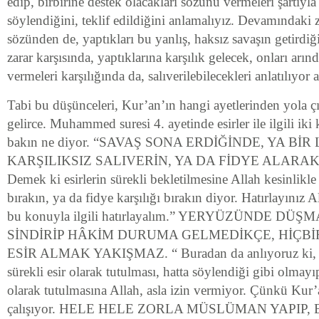
edip, birbirine destek olacakları sözünü vermeleri şartıyla
söylendiğini, teklif edildiğini anlamalıyız. Devamındaki 
sözünden de, yaptıkları bu yanlış, haksız savaşın getirdiğ
zarar karşısında, yaptıklarına karşılık gelecek, onları arın
vermeleri karşılığında da, salıverilebilecekleri anlatılıyor a
Tabi bu düşünceleri, Kur’an’ın hangi ayetlerinden yola 
gelirce. Muhammed suresi 4. ayetinde esirler ile ilgili iki 
bakın ne diyor. “SAVAŞ SONA ERDİĞİNDE, YA B
KARŞILIKSIZ SALIVERİN, YA DA FİDYE ALARAK
Demek ki esirlerin sürekli bekletilmesine Allah kesinlikle
bırakın, ya da fidye karşılığı bırakın diyor. Hatırlayınız A
bu konuyla ilgili hatırlayalım.” YERYÜZÜNDE D
SİNDİRİP HÂKİM DURUMA GELMEDİKÇE, HİÇB
ESİR ALMAK YAKIŞMAZ. “ Buradan da anlıyoruz ki, sav
sürekli esir olarak tutulması, hatta söylendiği gibi olmayı
olarak tutulmasına Allah, asla izin vermiyor. Çünkü Kur’
çalışıyor. HELE HELE ZORLA MÜSLÜMAN YAPI