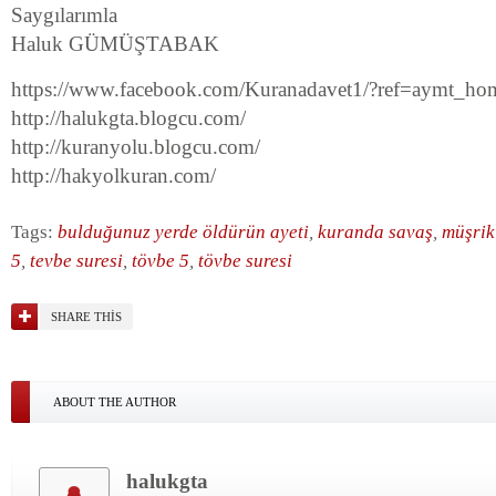
Saygılarımla
Haluk GÜMÜŞTABAK
https://www.facebook.com/Kuranadavet1/?ref=aymt_ho
http://halukgta.blogcu.com/
http://kuranyolu.blogcu.com/
http://hakyolkuran.com/
Tags:
bulduğunuz yerde öldürün ayeti
,
kuranda savaş
,
müşrik
5
,
tevbe suresi
,
tövbe 5
,
tövbe suresi
SHARE THIS
ABOUT THE AUTHOR
halukgta