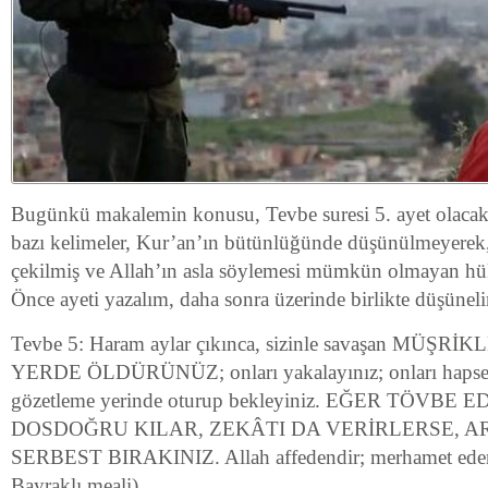
Bugünkü makalemin konusu, Tevbe suresi 5. ayet olacakt
bazı kelimeler, Kur’an’ın bütünlüğünde düşünülmeyerek, 
çekilmiş ve Allah’ın asla söylemesi mümkün olmayan hükü
Önce ayeti yazalım, daha sonra üzerinde birlikte düşünel
Tevbe 5: Haram aylar çıkınca, sizinle savaşan MÜ
YERDE ÖLDÜRÜNÜZ; onları yakalayınız; onları hapsedi
gözetleme yerinde oturup bekleyiniz. EĞER TÖVBE
DOSDOĞRU KILAR, ZEKÂTI DA VERİRLERSE, A
SERBEST BIRAKINIZ. Allah affedendir; merhamet edend
Bayraklı meali)