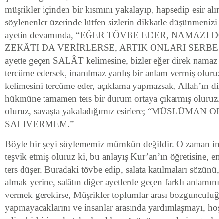
müşrikler içinden bir kısmını yakalayıp, hapsedip esir al
söylenenler üzerinde lütfen sizlerin dikkatle düşünmenizi
ayetin devamında, “EĞER TÖVBE EDER, NAMAZI
ZEKÂTI DA VERİRLERSE, ARTIK ONLARI SERBES
ayette geçen SALÂT kelimesine, bizler eğer direk namaz 
tercüme edersek, inanılmaz yanlış bir anlam vermiş oluruz
kelimesini tercüme eder, açıklama yapmazsak, Allah’ın d
hükmüne tamamen ters bir durum ortaya çıkarmış oluruz
oluruz, savaşta yakaladığımız esirlere; “MÜSLÜMA
SALIVERMEM.”
Böyle bir şeyi söylememiz mümkün değildir. O zaman ins
teşvik etmiş oluruz ki, bu anlayış Kur’an’ın öğretisine, e
ters düşer. Buradaki tövbe edip, salata katılmaları sözünü
almak yerine, salâtın diğer ayetlerde geçen farklı anlamın
vermek gerekirse, Müşrikler toplumlar arası bozgunculuğ
yapmayacaklarını ve insanlar arasında yardımlaşmayı, ho