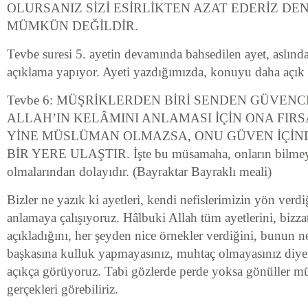
OLURSANIZ SİZİ ESİRLİKTEN AZAT EDERİZ DE
MÜMKÜN DEĞİLDİR.
Tevbe suresi 5. ayetin devamında bahsedilen ayet, aslınd
açıklama yapıyor. Ayeti yazdığımızda, konuyu daha açık 
Tevbe 6: MÜŞRİKLERDEN BİRİ SENDEN GÜVENCE
ALLAH’IN KELÂMINI ANLAMASI İÇİN ONA FIRS
YİNE MÜSLÜMAN OLMAZSA, ONU GÜVEN İÇİN
BİR YERE ULAŞTIR. İşte bu müsamaha, onların bilmey
olmalarından dolayıdır. (Bayraktar Bayraklı meali)
Bizler ne yazık ki ayetleri, kendi nefislerimizin yön verdiğ
anlamaya çalışıyoruz. Hâlbuki Allah tüm ayetlerini, bizza
açıkladığını, her şeyden nice örnekler verdiğini, bunun n
başkasına kulluk yapmayasınız, muhtaç olmayasınız diye 
açıkça görüyoruz. Tabi gözlerde perde yoksa gönüller 
gerçekleri görebiliriz.