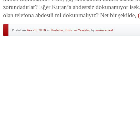
zorundadırlar? Eğer Kuran’a abdestsiz dokunamıyor ise
olan telefona abdestli mi dokunmalıyız? Net bir şekilde,
Posted on
Ara 26, 2018
in
İbadetler, Emir ve Yasaklar
by
erenacarreal