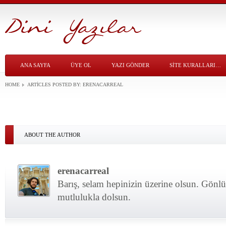
ANA SAYFA
ÜYE OL
YAZI GÖNDER
SITE KURALLARI…
HOME
ARTICLES POSTED BY:
ERENACARREAL
ABOUT THE AUTHOR
erenacarreal
Barış, selam hepinizin üzerine olsun. Gönl
mutlulukla dolsun.