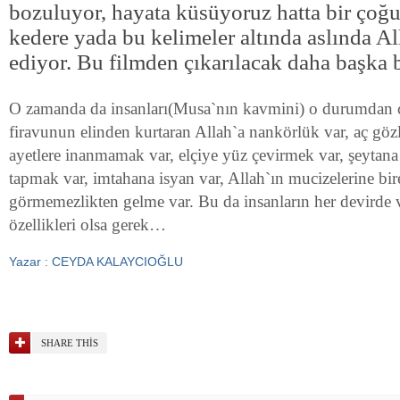
bozuluyor, hayata küsüyoruz hatta bir çoğ
kedere yada bu kelimeler altında aslında Al
ediyor. Bu filmden çıkarılacak daha başka b
O zamanda da insanları(Musa`nın kavmini) o durumdan çe
firavunun elinden kurtaran Allah`a nankörlük var, aç göz
ayetlere inanmamak var, elçiye yüz çevirmek var, şeytan
tapmak var, imtahana isyan var, Allah`ın mucizelerine bire
görmemezlikten gelme var. Bu da insanların her devirde 
özellikleri olsa gerek…
Yazar : CEYDA KALAYCIOĞLU
SHARE THIS