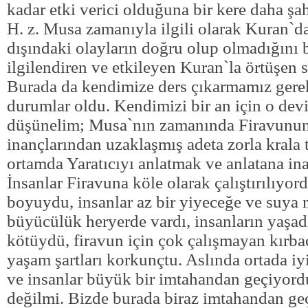
kadar etki verici olduğuna bir kere daha şa
H. z. Musa zamanıyla ilgili olarak Kuran`d
dışındaki olayların doğru olup olmadığını 
ilgilendiren ve etkileyen Kuran`la örtüşen 
Burada da kendimize ders çıkarmamız gere
durumlar oldu. Kendimizi bir an için o dev
düşünelim; Musa`nın zamanında Firavunun 
inançlarından uzaklaşmış adeta zorla krala t
ortamda Yaratıcıyı anlatmak ve anlatana i
İnsanlar Firavuna köle olarak çalıştırılıyordu
boyuydu, insanlar az bir yiyeceğe ve suya 
büyücülük heryerde vardı, insanların yaşadı
kötüydü, firavun için çok çalışmayan kırba
yaşam şartları korkunçtu. Aslında ortada iy
ve insanlar büyük bir imtahandan geçiyordu
değilmi. Bizde burada biraz imtahandan ge