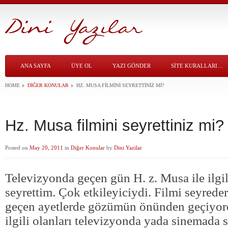
ANA SAYFA
ÜYE OL
YAZI GÖNDER
SITE KURALLARI…
HOME
DIĞER KONULAR
HZ. MUSA FILMINI SEYRETTINIZ MI?
Hz. Musa filmini seyrettiniz mi?
Posted on
May 20, 2011
in
Diğer Konular
by
Dini Yazilar
Televizyonda geçen gün H. z. Musa ile ilgili
seyrettim. Çok etkileyiciydi. Filmi seyred
geçen ayetlerde gözümün önünden geçiyord
ilgili olanları televizyonda yada sinemada