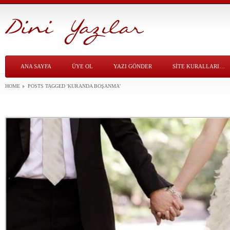
ANA SAYFA
ÜYE OL
YAZI GÖNDER
SITE KURALLARI…
HOME
POSTS TAGGED
'KURANDA BOŞANMA'