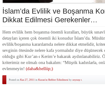
İslam’da Evlilik ve Boşanma K
Dikkat Edilmesi Gerekenler…
Hem evlilik hem boşanma önemli kuralları, büyük sınavla
detayları içeren çok önemli iki konudur İslam’da. Müslü
evlilik/boşanma kararılarnda nelere dikkat etmelidir, kriter
sevginin ötesinde nelere kafa yormalıdır diye düşünecek
olduğu gibi Kur’an-ı Kerim’e bakarak aydınlanabiliriz. Ön
kriterimiz ne olmalı ona bakalım: “Müşrik kadınlarla, on
evlenmeyin!
(daha&helliip;)
Posted on
Kas 27, 2011
in
Kuran'ın Rehber Edinilmesi
by
zeynep t.