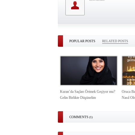
POPULAR POSTS
RELATED POSTS
Kuran’da Saçları Örtmek Geçiyor mu?
Oruca Ba
Gelin Birlikte Düşünelim
Nasıl Ol
COMMENTS
(1)