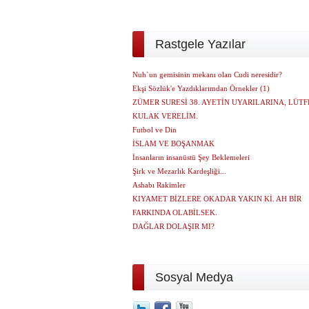
Rastgele Yazılar
Nuh`un gemisinin mekanı olan Cudi neresidir?
Ekşi Sözlük'e Yazdıklarımdan Örnekler (1)
ZÜMER SURESİ 38. AYETİN UYARILARINA, LÜT
KULAK VERELİM.
Futbol ve Din
İSLAM VE BOŞANMAK
İnsanların insanüstü Şey Beklemeleri
Şirk ve Mezarlık Kardeşliği...
Ashabı Rakimler
KIYAMET BİZLERE OKADAR YAKIN Kİ. AH BİR
FARKINDA OLABİLSEK.
DAĞLAR DOLAŞIR MI?
Sosyal Medya