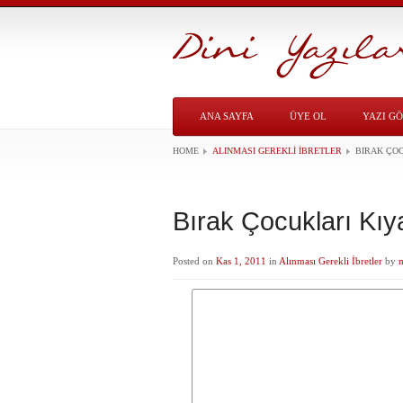
ANA SAYFA
ÜYE OL
YAZI G
HOME
ALINMASI GEREKLI İBRETLER
BIRAK ÇO
Bırak Çocukları Kı
Posted on
Kas 1, 2011
in
Alınması Gerekli İbretler
by
m