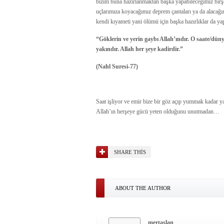
bizim buna hazırlanmaktan başka yapabileceğimiz birş
uçlarımıza koyacağımız deprem çantaları ya da alacağım
kendi kıyameti yani ölümü için başka hazırlıklar da 
“Göklerin ve yerin gaybı Allah’ındır. O saate/dün
yakındır. Allah her şeye kadirdir.”
(Nahl Suresi-77)
Saat işliyor ve emir bize bir göz açıp yummak kadar y
Allah’ın herşeye gücü yeten olduğunu unutmadan…
SHARE THIS
ABOUT THE AUTHOR
mertaslan