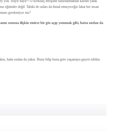
ey yok. Hayır hayır!! O korkunç titreşime hazırlanmaktan kastım yatak
ız eğitimler değil. Tabiki de onları da ihmal etmeyeceğiz fakat her insan
yapması gerekmiyor mu?
yanın sonuna ilişkin emirse bir göz açıp yummak gibi, hatta ondan da
akın, hatta ondan da yakın. Bunu bilip buna göre yaşamaya gayret edelim.