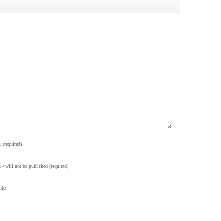
e
(required)
l
- will not be published
(required)
ite