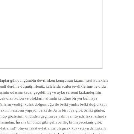
laplar gümbür gümbür devrilirken komşunun kızının sesi kulakları
 kendi derdine düşmüş. Henüz kafalarda acaba sevdiklerime ne oldu
eşinin odasına kadar geçebilmiş ve uyku sersemi kızkardeşinin
ecek olan kolon ve blokların altında kendine bir yer bulmaya
Yılların verdiği kulak dolgunluğu ile belki yanlış belki doğru kapı
ak mı hesabını yapıyor belki de. Aynı bir rüya gibi. Sanki günler,
üşünüp gözlerinin önünden geçirmeye vakit var rüyada fakat aslında
asından. İnsana bir ömür gibi geliyor. Hiç bitmeyecekmiş gibi.
vlatlarım!” oluyor fakat evlatlarına ulaşacak kuvveti ya da imkanı