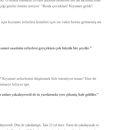
lki. O sırada babanın cevabı aslında herkesin her an aklında olan
çeği gözler önüne seriyor: “Bırak çocukları! Kıyamet geldi!
i için kıyamet zelzelesi kimileri için ise vakit henüz gelmemiş mi
met saatinin zelzelesi gerçekten çok büyük bir şeydir.”
i? Kıyamet zelzelesini düşünmek bile istemiyor insan! Yine de
rtmeyi biliyor işte.
 onları yakalayıverdi de öz yurtlarında yere çökmüş hale geldiler.”
alayıverdi. Dün de yakalamıştı. Tam 12 yıl önce. Yarın da yakalayacak ve