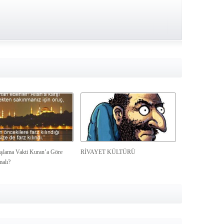
şlama Vakti Kuran’a Göre
RİVAYET KÜLTÜRÜ
malı?