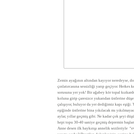
Zemin ayağının altından kayıyor neredeyse, do
çınlatırcasına sessizliği yarıp geçiyor. Herkes
sorusuna yer yok! Bir ağabey kör topal kızkard
koluna girip çaresizce yukarıdan üstlerine düş
çalışıyor, buluyor da yer dediğimiz kapı eşiği. 
eşiğinde üstlerine bina yıkılacak mı yıkılmayac
aylar, yıllar geçmiş gibi. Ne kadar çok şeyi d
hepi topu 30-40 saniye geçmiş depremin başlam
Anne desen ilk haykırışı annelik sezileriyle “e