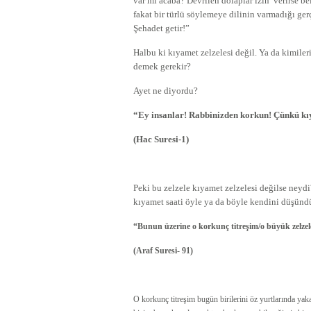
var mı acaba? Devrilen dolaplar izin verirse be
fakat bir türlü söylemeye dilinin varmadığı ger
Şehadet getir!”
Halbu ki kıyamet zelzelesi değil. Ya da kimiler
demek gerekir?
Ayet ne diyordu?
“Ey insanlar! Rabbinizden korkun! Çünkü kıya
(Hac Suresi-1)
Peki bu zelzele kıyamet zelzelesi değilse neyd
kıyamet saati öyle ya da böyle kendini düşündü
“Bunun üzerine o korkunç titreşim/o büyük zelzele
(Araf Suresi- 91)
O korkunç titreşim bugün birilerini öz yurtlarında yak