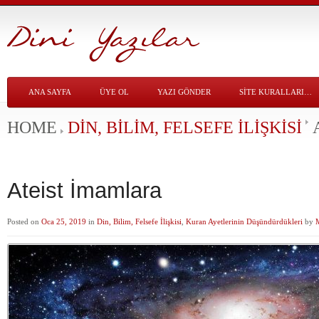
ANA SAYFA
ÜYE OL
YAZI GÖNDER
SITE KURALLARI…
HOME
DIN, BILIM, FELSEFE İLIŞKISI
Ateist İmamlara
Posted on
Oca 25, 2019
in
Din, Bilim, Felsefe İlişkisi
,
Kuran Ayetlerinin Düşündürdükleri
by