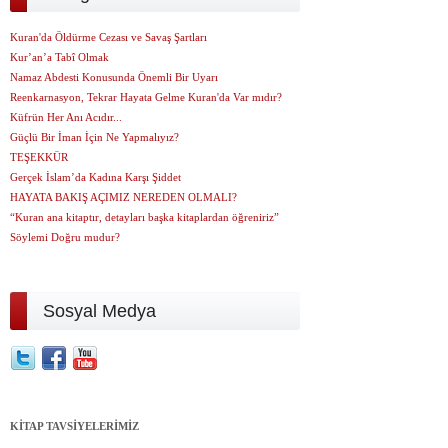
Kuran'da Öldürme Cezası ve Savaş Şartları
Kur’an’a Tabî Olmak
Namaz Abdesti Konusunda Önemli Bir Uyarı
Reenkarnasyon, Tekrar Hayata Gelme Kuran'da Var mıdır?
Küfrün Her Anı Acıdır...
Güçlü Bir İman İçin Ne Yapmalıyız?
TEŞEKKÜR
Gerçek İslam’da Kadına Karşı Şiddet
HAYATA BAKIŞ AÇIMIZ NEREDEN OLMALI?
“Kuran ana kitaptır, detayları başka kitaplardan öğreniriz”
Söylemi Doğru mudur?
Sosyal Medya
KİTAP TAVSİYELERİMİZ