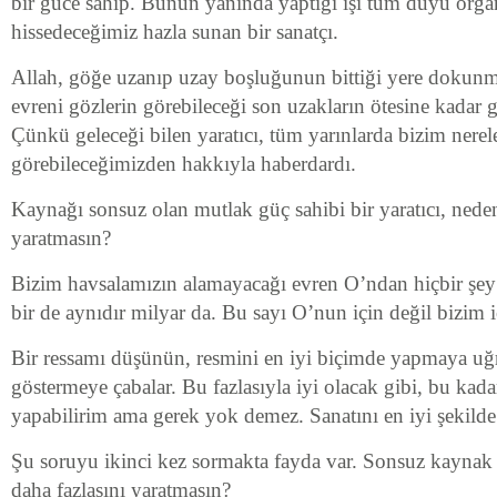
bir güce sahip. Bunun yanında yaptığı işi tüm duyu orga
hissedeceğimiz hazla sunan bir sanatçı.
Allah, göğe uzanıp uzay boşluğunun bittiği yere dokunm
evreni gözlerin görebileceği son uzakların ötesine kadar g
Çünkü geleceği bilen yaratıcı, tüm yarınlarda bizim nerel
görebileceğimizden hakkıyla haberdardı.
Kaynağı sonsuz olan mutlak güç sahibi bir yaratıcı, neden
yaratmasın?
Bizim havsalamızın alamayacağı evren O’ndan hiçbir şey
bir de aynıdır milyar da. Bu sayı O’nun için değil bizim i
Bir ressamı düşünün, resmini en iyi biçimde yapmaya uğ
göstermeye çabalar. Bu fazlasıyla iyi olacak gibi, bu kada
yapabilirim ama gerek yok demez. Sanatını en iyi şekilde 
Şu soruyu ikinci kez sormakta fayda var. Sonsuz kaynak 
daha fazlasını yaratmasın?