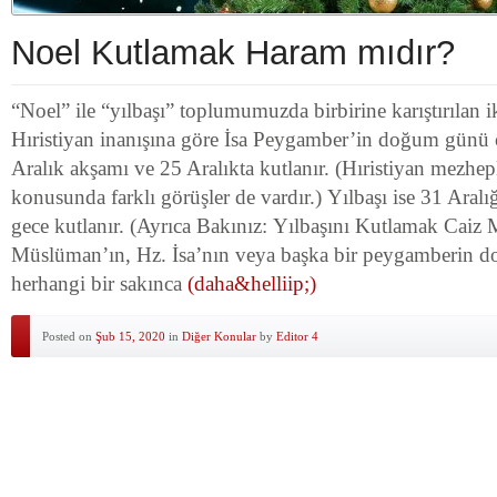
Noel Kutlamak Haram mıdır?
“Noel” ile “yılbaşı” toplumumuzda birbirine karıştırılan 
Hıristiyan inanışına göre İsa Peygamber’in doğum günü o
Aralık akşamı ve 25 Aralıkta kutlanır. (Hıristiyan mezhepl
konusunda farklı görüşler de vardır.) Yılbaşı ise 31 Aral
gece kutlanır. (Ayrıca Bakınız: Yılbaşını Kutlamak Caiz M
Müslüman’ın, Hz. İsa’nın veya başka bir peygamberin 
herhangi bir sakınca
(daha&helliip;)
Posted on
Şub 15, 2020
in
Diğer Konular
by
Editor 4