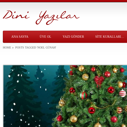
ANA SAYFA
ÜYE OL
YAZI GÖNDER
SITE KURALLARI…
HOME
POSTS TAGGED
'NOEL GÜNAH'