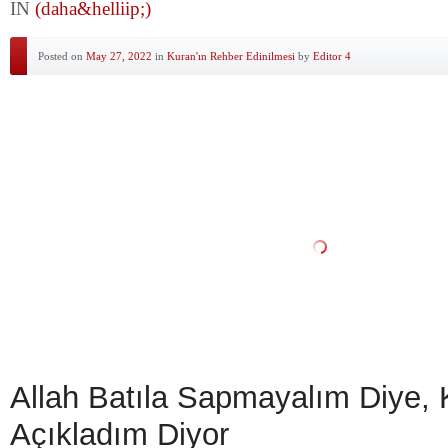
IN
(daha&helliip;)
Posted on
May 27, 2022
in
Kuran'ın Rehber Edinilmesi
by
Editor 4
Allah Batıla Sapmayalım Diye, 
Açıkladım Diyor