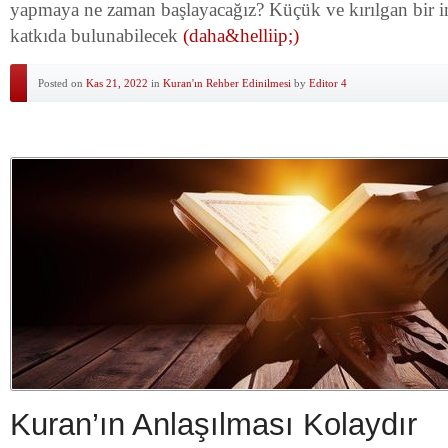
yapmaya ne zaman başlayacağız? Küçük ve kırılgan bir in
katkıda bulunabilecek
(daha&helliip;)
Posted on
Kas 21, 2022
in
Kuran'ın Rehber Edinilmesi
by
Editor 4
Kuran’ın Anlaşılması Kolaydır