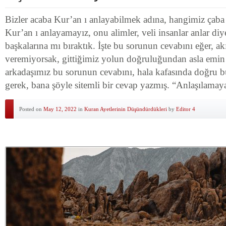
Bizler acaba Kur’an ı anlayabilmek adına, hangimiz çaba
Kur’an ı anlayamayız, onu alimler, veli insanlar anlar di
başkalarına mı bıraktık. İşte bu sorunun cevabını eğer, a
veremiyorsak, gittiğimiz yolun doğruluğundan asla emin
arkadaşımız bu sorunun cevabını, hala kafasında doğru 
gerek, bana şöyle sitemli bir cevap yazmış. “Anlaşılama
Posted on
May 12, 2022
in
Kuran Ayetlerinin Düşündürdükleri
by
Editor 4