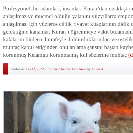
Profesyonel din adamları, insanları Kuran’dan uzaklaştır
anlaşılmaz ve mücmel olduğu yalanını yüzyıllarca empoze
anlaşılması için yüzlerce ciltlik rivayet kitaplarının didik
gerektiğine kananlar, Kuran’ı öğrenmeye vakit bulamadıla
kafalarını binlerce hurafeyle doldurduklarından ve üsteli
muhtaç kabul ettiğinden onu anlama şansını baştan kaybet
korunmuş Kelamını korunmamış kul sözlerine muhtaç
(d
Posted on
Kas 12, 2022
in
Kuran'ın Rehber Edinilmesi
by
Editor 4