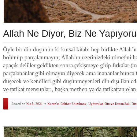
Allah Ne Diyor, Biz Ne Yapıyor
Öyle bir din düşünün ki kutsal kitabı hep birlikte Allah’ın
bölünüp parçalanmayın; Allah’ın üzerinizdeki nimetini hat
apaçık deliller geldikten sonra çekişmeye girip fırkalar (
parçalananlar gibi olmayın diyecek ama inananlar bunca fı
düşecek ve kendileri gibi düşünmeyenleri din dışı ilan e
ve tarikat mensupları, başka mezhep ya da tarikattan ola
Posted on
Nis 5, 2021
in
Kuran'ın Rehber Edinilmesi
,
Uydurulan Din ve Kuran'daki Din