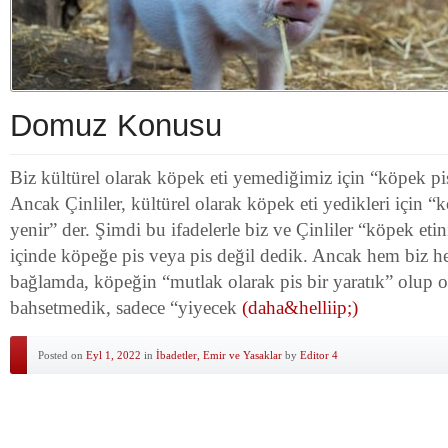
Domuz Konusu
Biz kültürel olarak köpek eti yemediğimiz için “köpek pis
Ancak Çinliler, kültürel olarak köpek eti yedikleri için “k
yenir” der. Şimdi bu ifadelerle biz ve Çinliler “köpek et
içinde köpeğe pis veya pis değil dedik. Ancak hem biz h
bağlamda, köpeğin “mutlak olarak pis bir yaratık” olup
bahsetmedik, sadece “yiyecek
(daha&helliip;)
Posted on
Eyl 1, 2022
in
İbadetler, Emir ve Yasaklar
by
Editor 4