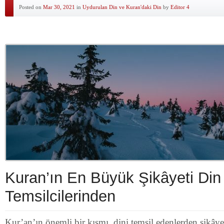
Posted on
Mar 30, 2021
in
Uydurulan Din ve Kuran'daki Din
by
Editor 4
Kuran’ın En Büyük Şikâyeti Din
Temsilcilerinden
Kur’an’ın önemli bir kısmı, dini temsil edenlerden şikâyet