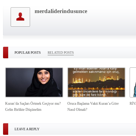
merdaliderindusunce
POPULAR POSTS
RELATED POSTS
Kuran’da Saçları Örtmek Geçiyor mu?
Oruca Başlama Vakti Kuran’a Göre
Rİ
Gelin Birlikte Düşünelim
Nasıl Olmalı?
LEAVE A REPLY