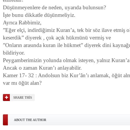
Düşünmeyenlere de neden, uyarıda bulunsun?
İşte bunu dikkatle düşünmeliyiz.
Ayrıca Rabbimiz,
”Eğer elçi, indirdiğimiz Kuran’a, tek bir söz ilave etmiş
keserdik” diyerek , çok açık hükmünü vermiş ve
”Onların arasında kuran ile hükmet” diyerek dini kayna
bildiriyor.
Peygamberimizin yolunda olmak isteyen, yalnız Kuran’a s
Ancak o zaman Kuran’ı anlayabilir.
Kamer 17- 32 : Andolsun biz Kur’ân’ı anlamak, öğüt alma
var mı öğüt alan?
SHARE THIS
ABOUT THE AUTHOR