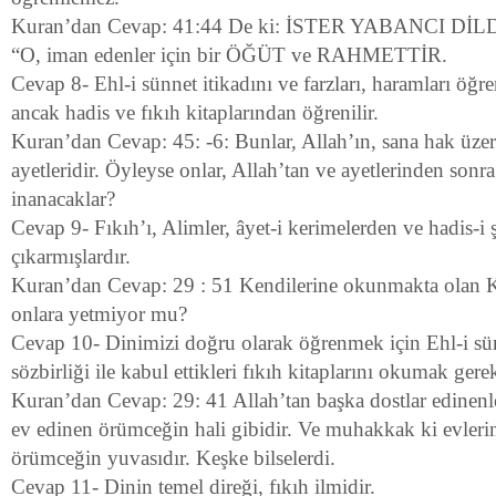
Kuran’dan Cevap: 41:44 De ki: İSTER YABANCI Dİ
“O, iman edenler için bir ÖĞÜT ve RAHMETTİR.
Cevap 8- Ehl-i sünnet itikadını ve farzları, haramları öğr
ancak hadis ve fıkıh kitaplarından öğrenilir.
Kuran’dan Cevap: 45: -6: Bunlar, Allah’ın, sana hak ü
ayetleridir. Öyleyse onlar, Allah’tan ve ayetlerinden sonr
inanacaklar?
Cevap 9- Fıkıh’ı, Alimler, âyet-i kerimelerden ve hadis-i ş
çıkarmışlardır.
Kuran’dan Cevap: 29 : 51 Kendilerine okunmakta olan K
onlara yetmiyor mu?
Cevap 10- Dinimizi doğru olarak öğrenmek için Ehl-i sün
sözbirliği ile kabul ettikleri fıkıh kitaplarını okumak gerek
Kuran’dan Cevap: 29: 41 Allah’tan başka dostlar edinen
ev edinen örümceğin hali gibidir. Ve muhakkak ki evleri
örümceğin yuvasıdır. Keşke bilselerdi.
Cevap 11- Dinin temel direği, fıkıh ilmidir.