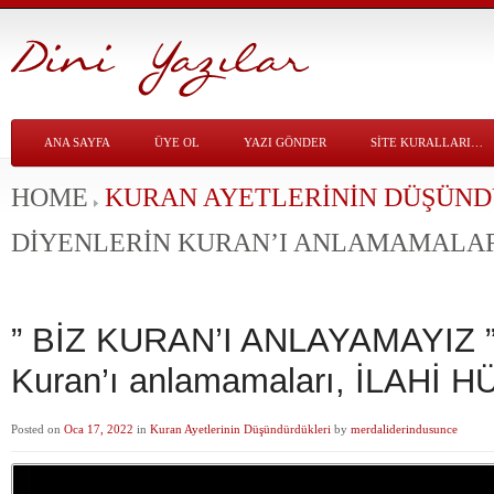
ANA SAYFA
ÜYE OL
YAZI GÖNDER
SITE KURALLARI…
HOME
KURAN AYETLERININ DÜŞÜN
DIYENLERIN KURAN’I ANLAMAMALAR
” BİZ KURAN’I ANLAYAMAYIZ ” 
Kuran’ı anlamamaları, İLAHİ
Posted on
Oca 17, 2022
in
Kuran Ayetlerinin Düşündürdükleri
by
merdaliderindusunce