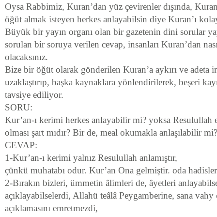
Oysa Rabbimiz, Kuran’dan yüz çevirenler dışında, Kuran’
öğüt almak isteyen herkes anlayabilsin diye Kuran’ı kolay
Büyük bir yayın organı olan bir gazetenin dini sorular ya
sorulan bir soruya verilen cevap, insanları Kuran’dan nasıl
olacaksınız.
Bize bir öğüt olarak gönderilen Kuran’a aykırı ve adeta 
uzaklaştırıp, başka kaynaklara yönlendirilerek, beşeri k
tavsiye ediliyor.
SORU:
Kur’an-ı kerimi herkes anlayabilir mi? yoksa Resulullah 
olması şart mıdır? Bir de, meal okumakla anlaşılabilir mi
CEVAP:
1-Kur’an-ı kerimi yalnız Resulullah anlamıştır,
çünkü muhatabı odur. Kur’an Ona gelmiştir. oda hadislerle
2-Bırakın bizleri, ümmetin âlimleri de, âyetleri anlayabilse
açıklayabilselerdi, Allahü teâlâ Peygamberine, sana vahy o
açıklamasını emretmezdi,