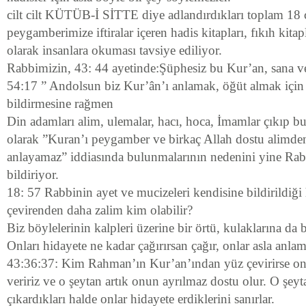
cilt cilt KÜTÜB-İ SİTTE diye adlandırdıkları toplam 18 ci
peygamberimize iftiralar içeren hadis kitapları, fıkıh kitap
olarak insanlara okuması tavsiye ediliyor.
Rabbimizin, 43: 44 ayetinde:Şüphesiz bu Kur’an, sana ve
54:17 ” Andolsun biz Kur’ân’ı anlamak, öğüt almak için 
bildirmesine rağmen
Din adamları alim, ulemalar, hacı, hoca, İmamlar çıkıp bu 
olarak ”Kuran’ı peygamber ve birkaç Allah dostu alimde
anlayamaz” iddiasında bulunmalarının nedenini yine Rab
bildiriyor.
18: 57 Rabbinin ayet ve mucizeleri kendisine bildirildiğ
çevirenden daha zalim kim olabilir?
Biz böylelerinin kalpleri üzerine bir örtü, kulaklarına da
Onları hidayete ne kadar çağırırsan çağır, onlar asla anlam
43:36:37: Kim Rahman’ın Kur’an’ından yüz çevirirse ona
veririz ve o şeytan artık onun ayrılmaz dostu olur. O şey
çıkardıkları halde onlar hidayete erdiklerini sanırlar.