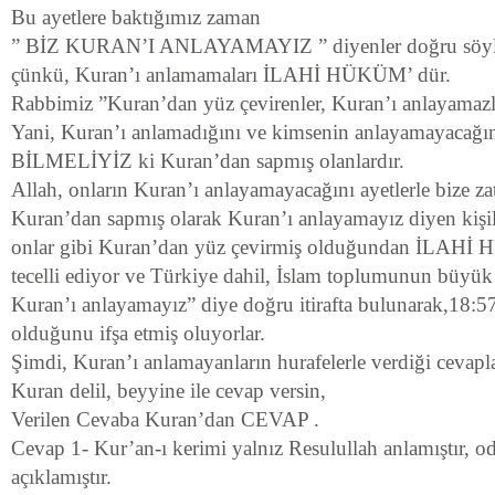
Bu ayetlere baktığımız zaman
” BİZ KURAN’I ANLAYAMAYIZ ” diyenler doğru söyl
çünkü, Kuran’ı anlamamaları İLAHİ HÜKÜM’ dür.
Rabbimiz ”Kuran’dan yüz çevirenler, Kuran’ı anlayamazl
Yani, Kuran’ı anlamadığını ve kimsenin anlayamayacağın
BİLMELİYİZ ki Kuran’dan sapmış olanlardır.
Allah, onların Kuran’ı anlayamayacağını ayetlerle bize zat
Kuran’dan sapmış olarak Kuran’ı anlayamayız diyen kişile
onlar gibi Kuran’dan yüz çevirmiş olduğundan İLAHİ 
tecelli ediyor ve Türkiye dahil, İslam toplumunun büyü
Kuran’ı anlayamayız” diye doğru itirafta bulunarak,18:5
olduğunu ifşa etmiş oluyorlar.
Şimdi, Kuran’ı anlamayanların hurafelerle verdiği cevapla
Kuran delil, beyyine ile cevap versin,
Verilen Cevaba Kuran’dan CEVAP .
Cevap 1- Kur’an-ı kerimi yalnız Resulullah anlamıştır, od
açıklamıştır.