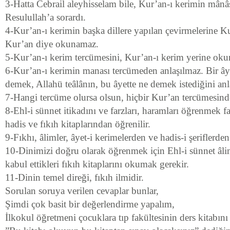
3-Hatta Cebrail aleyhisselam bile, Kur’an-ı kerimin mânâsı
Resulullah’a sorardı.
4-Kur’an-ı kerimin başka dillere yapılan çevirmelerine 
Kur’an diye okunamaz.
5-Kur’an-ı kerim tercümesini, Kur’an-ı kerim yerine ok
6-Kur’an-ı kerimin manası tercümeden anlaşılmaz. Bir â
demek, Allahü teâlânın, bu âyette ne demek istediğini an
7-Hangi tercüme olursa olsun, hiçbir Kur’an tercümesind
8-Ehl-i sünnet itikadını ve farzları, haramları öğrenmek fa
hadis ve fıkıh kitaplarından öğrenilir.
9-Fıkhı, âlimler, âyet-i kerimelerden ve hadis-i şeriflerden
10-Dinimizi doğru olarak öğrenmek için Ehl-i sünnet âliml
kabul ettikleri fıkıh kitaplarını okumak gerekir.
11-Dinin temel direği, fıkıh ilmidir.
Sorulan soruya verilen cevaplar bunlar,
Şimdi çok basit bir değerlendirme yapalım,
İlkokul öğretmeni çocuklara tıp fakültesinin ders kitabını