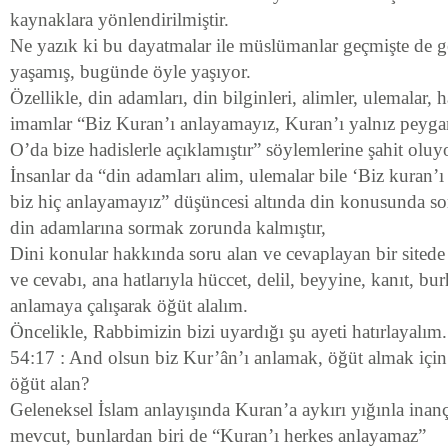
kaynaklara yönlendirilmiştir.
Ne yazık ki bu dayatmalar ile müslümanlar geçmişte de 
yaşamış, bugünde öyle yaşıyor.
Özellikle, din adamları, din bilginleri, alimler, ulemalar, h
imamlar “Biz Kuran’ı anlayamayız, Kuran’ı yalnız peyga
O’da bize hadislerle açıklamıştır” söylemlerine şahit oluy
İnsanlar da “din adamları alim, ulemalar bile ‘Biz kuran’ı
biz hiç anlayamayız” düşüncesi altında din konusunda sor
din adamlarına sormak zorunda kalmıştır,
Dini konular hakkında soru alan ve cevaplayan bir sitede 
ve cevabı, ana hatlarıyla hüccet, delil, beyyine, kanıt, bu
anlamaya çalışarak öğüt alalım.
Öncelikle, Rabbimizin bizi uyardığı şu ayeti hatırlayalım.
54:17 : And olsun biz Kur’ân’ı anlamak, öğüt almak için 
öğüt alan?
Geleneksel İslam anlayışında Kuran’a aykırı yığınla inan
mevcut, bunlardan biri de “Kuran’ı herkes anlayamaz”