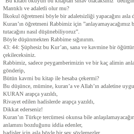
”Bu kitabı okuyun bu kitaptan sınav olacaksınız” dediği
Mantıklı ve adaletli olur mu?
İlkokul öğretmeni böyle bir adaletsizliği yapacağını as
Kuran’ın öğretmeni Rabbimiz için ”anlayamayacağımız bi
tutacağını nasıl düşünebiliyoruz”.
Böyle düşünmekten Rabbime sığınırım.
43: 44: Şüphesiz bu Kur’an, sana ve kavmine bir öğüttü
çekileceksiniz.
Rabbimiz, sadece peygamberimizin ve bir kaç alimin anlay
gönderip,
Bütün kavmi bu kitap ile hesaba çekermi?
Bu düşünce, mümine, kuran’a ve Allah’ın adaletine uyg
KURAN arapça yazıldı,
Rivayet edilen hadislerde arapça yazıldı,
Dikkat ederseniz!
Kuran’ın Türkçe tercümesi okunsa bile anlaşılamayacağın
anlamını bozduğunu iddia edenler,
hadisler için asla böyle bir şey söylemezler.