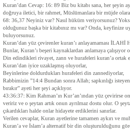
Kuran’dan Cevap: 16: 89 Biz bu kitabı sana, her şeyin ayrın
doğruya iletici, bir rahmet, Müslümanlara bir müjde olara
68: 36,37 Neyiniz var? Nasıl hüküm veriyorsunuz? Yoks
olduğunuz başka bir kitabınız mı var? Onda, keyfinize uy
buluyorsunuz.
Kuran’dan yüz çevirenler kuran’ı anlayamaması İLAH
Bunlar, Kuran’ı beşeri kaynaklardan anlamaya çalışıyor o
Din edindikleri rivayet, zann ve hurafeleri kuran’a ortak e
Kuran’dan iyice uzaklaşmış oluyorlar,
Beyinlerine doldurdukları hurafeleri din zannediyorlar,
Rabbimizin ”14:4 Bundan sonra Allah; sapkınlığı isteyen
bırakır” ayeti her şeyi açıklıyor.
43:36:37: Kim Rahman’ın Kur’an’ından yüz çevirirse ona
veririz ve o şeytan artık onun ayrılmaz dostu olur. O şey
çıkardıkları halde onlar hidayete erdiklerini sanırlar.
Verilen cevaplar, Kuran ayetlerine tamamen aykırı ve muh
Kuran’a ve İslam’a alternatif bir din oluşturulduğunu gö