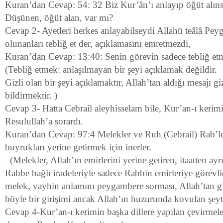
Kuran’dan Cevap: 54: 32 Biz Kur’ân’ı anlayıp öğüt alınsı
Düşünen, öğüt alan, var mı?
Cevap 2- Ayetleri herkes anlayabilseydi Allahü teâlâ Pe
olunanları tebliğ et der, açıklamasını emretmezdi,
Kuran’dan Cevap: 13:40: Senin görevin sadece tebliğ etm
(Tebliğ etmek: anlaşılmayan bir şeyi açıklamak değildir.
Gizli olan bir şeyi açıklamaktır, Allah’tan aldığı mesajı g
bildirmektir. )
Cevap 3- Hatta Cebrail aleyhisselam bile, Kur’an-ı kerimi
Resulullah’a sorardı.
Kuran’dan Cevap: 97:4 Melekler ve Ruh (Cebrail) Rab’le
buyrukları yerine getirmek için inerler.
–(Melekler, Allah’ın emirlerini yerine getiren, itaatten ayr
Rabbe bağlı iradeleriyle sadece Rabbin emirleriye görevlid
melek, vayhin anlamını peygambere sorması, Allah’tan gizl
böyle bir girişimi ancak Allah’ın huzurunda kovulan şeyt
Cevap 4-Kur’an-ı kerimin başka dillere yapılan çevirmel