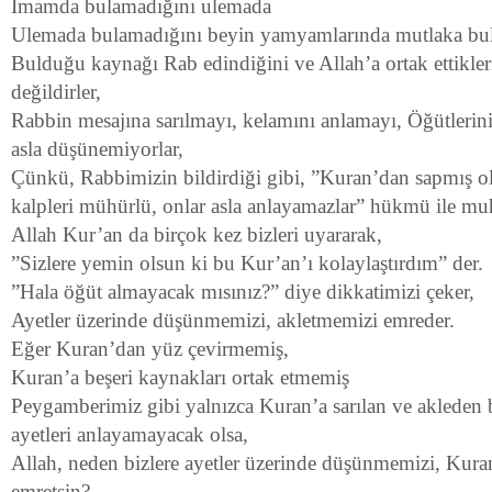
İmamda bulamadığını ulemada
Ulemada bulamadığını beyin yamyamlarında mutlaka bul
Bulduğu kaynağı Rab edindiğini ve Allah’a ortak ettikler
değildirler,
Rabbin mesajına sarılmayı, kelamını anlamayı, Öğütlerin
asla düşünemiyorlar,
Çünkü, Rabbimizin bildirdiği gibi, ”Kuran’dan sapmış ol
kalpleri mühürlü, onlar asla anlayamazlar” hükmü ile mu
Allah Kur’an da birçok kez bizleri uyararak,
”Sizlere yemin olsun ki bu Kur’an’ı kolaylaştırdım” der.
”Hala öğüt almayacak mısınız?” diye dikkatimizi çeker,
Ayetler üzerinde düşünmemizi, akletmemizi emreder.
Eğer Kuran’dan yüz çevirmemiş,
Kuran’a beşeri kaynakları ortak etmemiş
Peygamberimiz gibi yalnızca Kuran’a sarılan ve akleden b
ayetleri anlayamayacak olsa,
Allah, neden bizlere ayetler üzerinde düşünmemizi, Kur
emretsin?