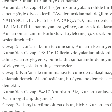
denmez.Bunlar, Kur’an diye okunamaz.
Kuran’dan Cevap: 41:44 Eğer biz onu yabancı dilde bir
elbette şöyle diyeceklerdi: “Ayetleri açıklanmalı değil miy
YABANCI DİLDE, İSTER ARAPÇA “O, iman edenler 
RAHMETTİR. İnanmayanlara gelince, onların kulaklarında
Kur’an onlar için bir körlüktür. Böylelerine, çok uzak bi
seslenilmektedir.
Cevap 5- Kur’an-ı kerim tercümesini, Kur’an-ı kerim ye
Kuran’dan Cevap: 16: 116 Dillerinizde yalanları alışkanlık
adına yalan söyleyerek, bu helaldir, şu haramdır demeyin
söyleyenler, asla kurtuluşa eremezler.
Cevap 6-Kur’an-ı kerimin manası tercümeden anlaşılmaz,
anlamak demek, Allahü teâlânın, bu âyette ne demek iste
demektir.
Kuran’dan Cevap: 54:17 Ant olsun Biz, Kur’an’ı anlayası
Var mı öğüt alıp düşünen?
Cevap 7- Hangi tercüme olursa olsun, hiçbir Kur’an ter
öğrenilemez.