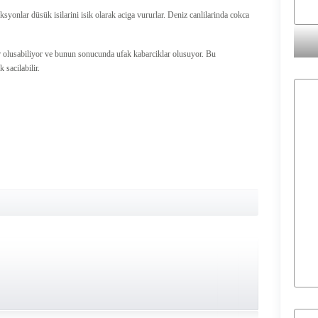
nlar düsük isilarini isik olarak aciga vururlar. Deniz canlilarinda cokca
r olusabiliyor ve bunun sonucunda ufak kabarciklar olusuyor. Bu
 sacilabilir.