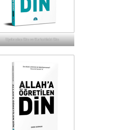
Uydurulan Din ve Kur'an'daki Din