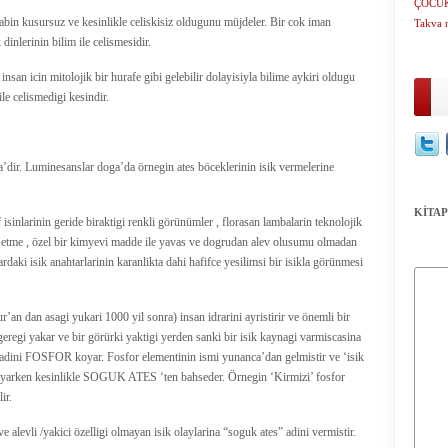
ÇOCUK
itabin kusursuz ve kesinlikle celiskisiz oldugunu müjdeler. Bir cok iman
Takva 
inlerinin bilim ile celismesidir.
nsan icin mitolojik bir hurafe gibi gelebilir dolayisiyla bilime aykiri oldugu
ile celismedigi kesindir.
a’dir. Luminesanslar doga’da örnegin ates böceklerinin isik vermelerine
KİTAP
f isinlarinin geride biraktigi renkli görünümler , florasan lambalarin teknolojik
lde etme , özel bir kimyevi madde ile yavas ve dogrudan alev olusumu olmadan
ardaki isik anahtarlarinin karanlikta dahi hafifce yesilimsi bir isikla görünmesi
’an dan asagi yukari 1000 yil sonra) insan idrarini ayristirir ve önemli bir
eregi yakar ve bir görürki yaktigi yerden sanki bir isik kaynagi varmiscasina
n adini FOSFOR koyar. Fosfor elementinin ismi yunanca’dan gelmistir ve ‘isik
 yayarken kesinlikle SOGUK ATES ‘ten bahseder. Örnegin ‘Kirmizi’ fosfor
ir.
alevli /yakici özelligi olmayan isik olaylarina “soguk ates” adini vermistir.