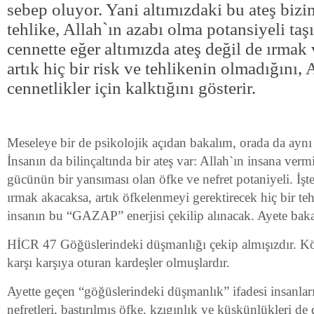
sebep oluyor. Yani altımızdaki bu ateş bizim 
tehlike, Allah`ın azabı olma potansiyeli taşı
cennette eğer altımızda ateş değil de ırmak 
artık hiç bir risk ve tehlikenin olmadığını, 
cennetlikler için kalktığını gösterir.
Meseleye bir de psikolojik açıdan bakalım, orada da aynı
İnsanın da bilinçaltında bir ateş var: Allah`ın insana v
gücünün bir yansıması olan öfke ve nefret potaniyeli. İşte 
ırmak akacaksa, artık öfkelenmeyi gerektirecek hiç bir teh
insanın bu “GAZAP” enerjisi çekilip alınacak. Ayete bak
HİCR 47 Göğüslerindeki düşmanlığı çekip almışızdır. Kö
karşı karşıya oturan kardeşler olmuşlardır.
Ayette geçen “göğüslerindeki düşmanlık” ifadesi insanları
nefretleri, bastırılmış öfke, kzıgınlık ve küskünlükleri de