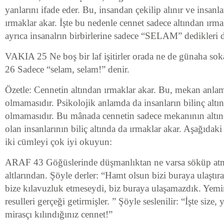
yanlarını ifade eder. Bu, insandan çekilip alınır ve insanla
ırmaklar akar. İşte bu nedenle cennet sadece altından ırma
ayrıca insanalrın birbirlerine sadece “SELAM” dedikleri d
VAKIA 25 Ne boş bir laf işitirler orada ne de günaha soka
26 Sadece “selam, selam!” denir.
Özetle: Cennetin altından ırmaklar akar. Bu, mekan anlamı
olmamasıdır. Psikolojik anlamda da insanların bilinç altın
olmamasıdır. Bu mânada cennetin sadece mekanının altınd
olan insanlarının biliç altında da ırmaklar akar. Aşağıdaki 
iki cümleyi çok iyi okuyun:
ARAF 43 Göğüslerinde düşmanlıktan ne varsa söküp atmı
altlarından. Şöyle derler: “Hamt olsun bizi buraya ulaştır
bize kılavuzluk etmeseydi, biz buraya ulaşamazdık. Yemi
resulleri gerçeği getirmişler. ” Şöyle seslenilir: “İşte size, 
mirasçı kılındığınız cennet!”