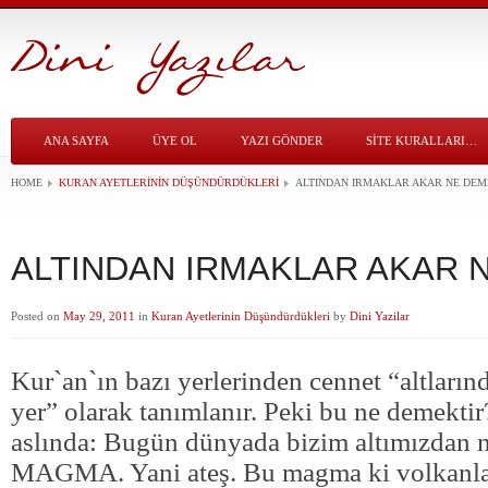
ANA SAYFA
ÜYE OL
YAZI GÖNDER
SITE KURALLARI…
HOME
KURAN AYETLERININ DÜŞÜNDÜRDÜKLERI
ALTINDAN IRMAKLAR AKAR NE DEM
ALTINDAN IRMAKLAR AKAR 
Posted on
May 29, 2011
in
Kuran Ayetlerinin Düşündürdükleri
by
Dini Yazilar
Kur`an`ın bazı yerlerinden cennet “altların
yer” olarak tanımlanır. Peki bu ne demektir
aslında: Bugün dünyada bizim altımızdan 
MAGMA. Yani ateş. Bu magma ki volkanla