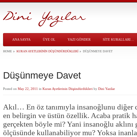
ANA SAYFA
ÜYE OL
YAZI GÖNDER
SITE KURALLARI…
HOME
KURAN AYETLERININ DÜŞÜNDÜRDÜKLERI
DÜŞÜNMEYE DAVET
Düşünmeye Davet
Posted on
May 22, 2011
in
Kuran Ayetlerinin Düşündürdükleri
by
Dini Yazilar
Akıl… En öz tanımıyla insanoğlunu diğer c
en belirgin ve üstün özellik. Acaba pratik h
gerçekten böyle mi? Yani insanoğlu aklını 
ölçüsünde kullanabiliyor mu? Yoksa inanları