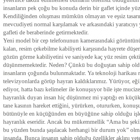
insanların pek çoğu bu konuda derin bir gaflet içinde yü
Kendiliğinden oluşması mümkün olmayan ve eşsiz tasar
mevcudiyeti normal karşılamak ve arkasındaki yaratıcıy
gafleti de beraberinde getirmektedir.
Yeni model bir cep telefonunun kamerasındaki görüntünü
kalan, resim çekebilme kabiliyeti karşısında hayrete düşe
gözün görme kabiliyetini ve saniyede kaç yüz resim çekti
düşünmemektedir. Neden? Çünkü bu doğuştan sahip olduğ
insanların çoğunda bulunmaktadır. Ya teknoloji harikası 
televizyonlarda görüp hayran kaldıklarımız. Yürüyor, eğil
ediyor, hatta bazı kelimeler ile konuşuyor bile işte mucize
hayranlık duyan insan hiç düşünmez mi yaptığı en küçük 
tane kasının hareket ettiğini, yürürken, otururken, konu
bütünüyle en küçüğünden en büyüğüne sahip olduğu işlevl
hayranlık eseridir. Ancak bu mükemmellik “Ama bu şekil
bu yüzden bunda şaşılacak herhangi bir durum yok” olm
insanda. Bunca insanın sahip olduğu özellikler aklını ye