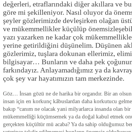
değerleri, etraflarındaki diğer akıllara ve b
göre mi şekilleniyor. Nasıl oluyor da önem
şeyler gözlerimizde devleşirken olağan üst
ve mükemmellikler küçülüp önemsizleşebil
yazı yazarken ne kadar çok mükemmellikler 
yerine getirildiğini düşünelim. Düşünen ak
gözlerimiz, tuşlara dokunan ellerimiz, elimi
bilgisayar… Bunların ve daha pek çoğunun
farkındayız. Anlayamadığımız ya da kavra
çok şey var hayatımızın tam merkezinde.
Göz… İnsan gözü ne de harika bir organdır. Bir an ol
insan için en korkunç kâbuslardan daha korkutucu gelmez
bakıp “canım ne olacak yani milyarlarca insanda olan bir
mükemmelliği küçümsemek ya da doğal kabul etmek on
gerçekten küçültür mü acaba? Ya da sahip olduğumuz ben
yeterince takdir edilmemesi bunların önemsiz olduğunun g