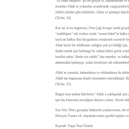
“Ey iman sahipleri! Şu bir gerçek ki, hahamlardan ve r
insanları Allah`ın yolundan usandırarak vazgeçirirler/i
zehirli yılanlar gibi ürkütürler. Altını ve gümüşü dep
(Tevbe, 34)
Kur`an`ın bu öngörüsü, Orta Çağ Avrupa`sında gerçekl
“endülüjans” adı verilen sözde “cennet bileti”ni halka
tayfa da halkın dini duygularını sömürmek suretiyle b
Allah böyle bir tehlikenin varlığını çok iyi bildiği için,
ibadet etmek için herhangi bir ruhani lidere gerek yok
kendini adeta “dinde söz sahibi” ilan etmekte, ve halk
aldanmakla kalmayıp, onları kendisine rab edinmektedi
Allah`ın yanında, hahamlarını ve ruhbanlarını da rable
Allah`tan başkasına ibadet etmemeleri emredilmişti. İl
(Tevbe, 31)
Bugün bazı tarikat liderlerini “Allah`a yaklaşmak için
için hiç kimsenin aracılığına ihtiyacı yoktur. Aksini id
Son Söz: Dinci guruplar hakkında yanılıyorsam, tek te
Hüseyin Üzmez vb. olaylarda neden gerekli tepkiyi ve
Kaynak: Yaşar Nuri Öztürk