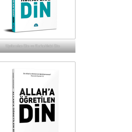
Uydurulan Din ve Kur'an'daki Din