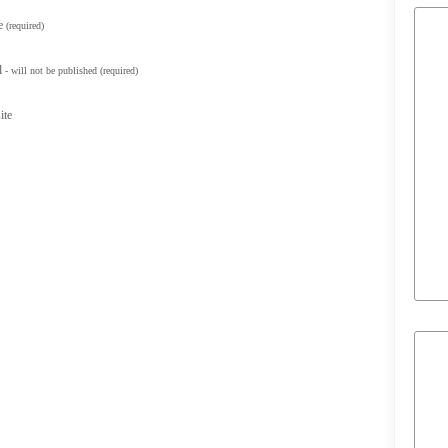
e
(required)
l
- will not be published
(required)
ite