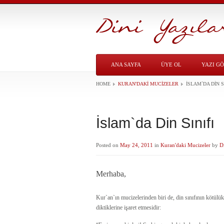
ANA SAYFA
ÜYE OL
YAZI G
HOME
KURAN'DAKI MUCIZELER
İSLAM`DA DIN S
İslam`da Din Sınıfı
Posted on
May 24, 2011
in
Kuran'daki Mucizeler
by
D
Merhaba,
Kur`an`ın mucizelerinden biri de, din sınıfının kötülük
diktiklerine işaret etmesidir: