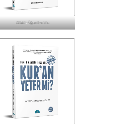
Allah'a Öğretilen Din