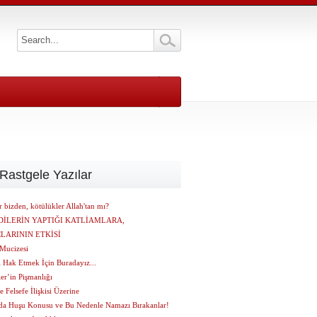
Rastgele Yazılar
er bizden, kötülükler Allah'tan mı?
İLERİN YAPTIĞI KATLİAMLARA,
LARININ ETKİSİ
 Mucizesi
 Hak Etmek İçin Buradayız...
er’in Pişmanlığı
e Felsefe İlişkisi Üzerine
a Huşu Konusu ve Bu Nedenle Namazı Bırakanlar!