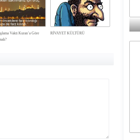
şlama Vakti Kuran’a Göre
RİVAYET KÜLTÜRÜ
malı?