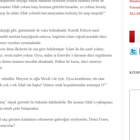
ahiplerden birçoğu halkın mallarını uydurma yollarla tıkabasa yerler de
Müslüma
nsanları Allah yoluna karşı konuma getirirler/insanları, su yolunu kesmiş
Yoksul
olayıp da onları Allah yolunda harcamayanlara korkunç bir azap muştula!”
ALLAH
eştiği gibi, günümüzde de vuku bulmaktadır. Katolik Kilisesi nasıl
 maddi menfaat karşılığında sattıysa, bugünün islam coğrafyasındaki dinci
enzer oyunları oynamaktadır.
 son dinin ilkelerini de ona göre belirlemiştir: İslam`da din sınıfı yoktur,
tur, resmi mabet yoktur. Oysa, ataları ta Emeviler`e dayanan dinci örgütlenme
ın dinine-imanına musallat olmaktadır. Halkın bir kısmı, dinci zümreye
r:
KİTAP
r edindiler. Meryem`in oğlu Mesih`i de öyle. Oysa kendilerine, tek olan
ah yok o tek Allah`tan başka! Onların ortak koştuklarından arınmıştır O!”
 araç” olarak görenler bu hükmün dahilindedir. Bir insanın Allah`a yaklaşması
dia etmek şirke bulaşmaktır.
l saçı görünen kadınların cehenneme gideceğini söyleyenler, Deniz Feneri,
rmiyorlar?