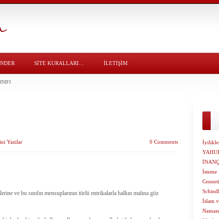
ÖNDER
SITE KURALLARI…
İLETİŞİM
INIFI
ini Yazilar
0 Comments
İyilikl
YAHUD
İNANÇ
İsteme
Cenneti
Schindl
lerine ve bu sınıfın mensuplarının türlü entrikalarla halkın malına göz
İslam v
Namazd