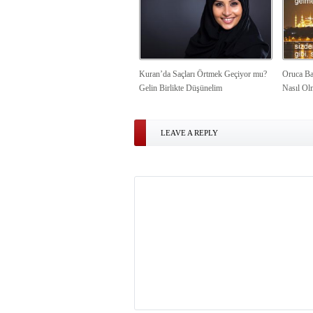
Kuran’da Saçları Örtmek Geçiyor mu?
Oruca Ba
Gelin Birlikte Düşünelim
Nasıl Ol
LEAVE A REPLY