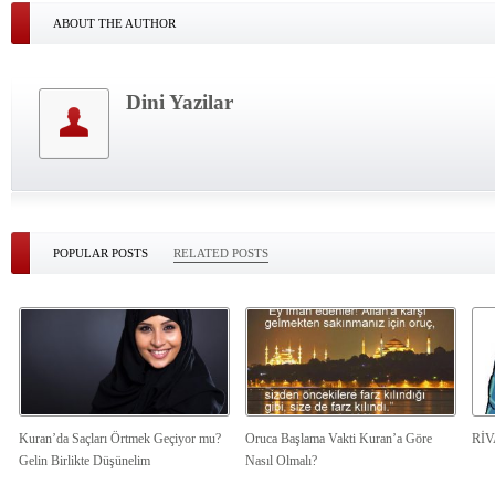
ABOUT THE AUTHOR
Dini Yazilar
POPULAR POSTS
RELATED POSTS
Kuran’da Saçları Örtmek Geçiyor mu?
Oruca Başlama Vakti Kuran’a Göre
Rİ
Gelin Birlikte Düşünelim
Nasıl Olmalı?