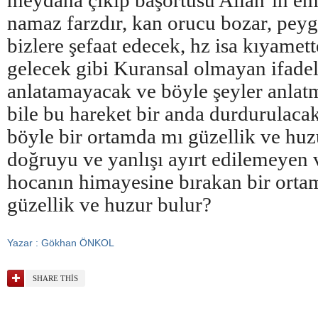
meydana çıkıp başörtüsü Allah’ın emr
namaz farzdır, kan orucu bozar, pe
bizlere şefaat edecek, hz isa kıyamet
gelecek gibi Kuransal olmayan ifadel
anlatamayacak ve böyle şeyler anlatm
bile bu hareket bir anda durdurulacakt
böyle bir ortamda mı güzellik ve huz
doğruyu ve yanlışı ayırt edilemeyen 
hocanın himayesine bırakan bir orta
güzellik ve huzur bulur?
Yazar : Gökhan ÖNKOL
SHARE THIS