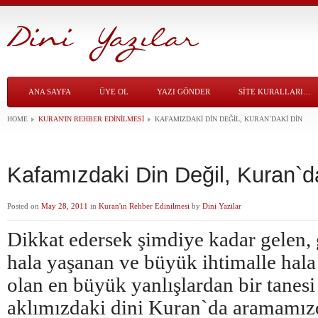
ANA SAYFA
ÜYE OL
YAZI GÖNDER
SITE KURALLARI…
HOME
KURAN'IN REHBER EDINILMESI
KAFAMIZDAKI DIN DEĞIL, KURAN`DAKI DIN
Kafamızdaki Din Değil, Kuran`d
Posted on
May 28, 2011
in
Kuran'ın Rehber Edinilmesi
by
Dini Yazilar
Dikkat edersek şimdiye kadar gelen
hala yaşanan ve büyük ihtimalle hal
olan en büyük yanlışlardan bir tanesi
aklımızdaki dini Kuran`da aramamızd