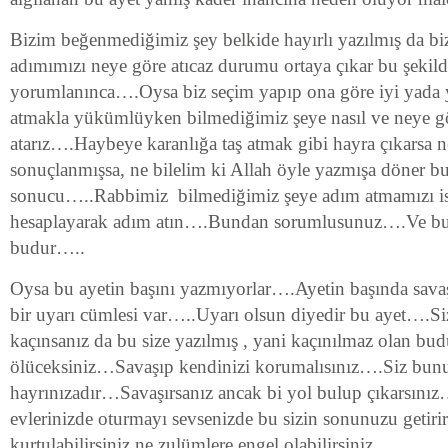
Bizim beğenmediğimiz şey belkide hayırlı yazılmış da bi
adımımızı neye göre atıcaz durumu ortaya çıkar bu şekild
yorumlanınca….Oysa biz seçim yapıp ona göre iyi yada y
atmakla yükümlüyken bilmediğimiz şeye nasıl ve neye g
atarız….Haybeye karanlığa taş atmak gibi hayra çıkarsa ne
sonuçlanmışsa, ne bilelim ki Allah öyle yazmışa döner 
sonucu…..Rabbimiz bilmediğimiz şeye adım atmamızı
hesaplayarak adım atın….Bundan sorumlusunuz….Ve bunu
budur…..
Oysa bu ayetin başını yazmıyorlar….Ayetin başında sava
bir uyarı cümlesi var…..Uyarı olsun diyedir bu ayet….S
kaçınsanız da bu size yazılmış , yani kaçınılmaz olan 
ölüceksiniz…Savaşıp kendinizi korumalısınız….Siz bunu 
hayrınızadır…Savaşırsanız ancak bi yol bulup çıkarsınız
evlerinizde oturmayı sevsenizde bu sizin sonunuzu getiri
kurtulabilirsiniz ne zulümlere engel olabilirsiniz….