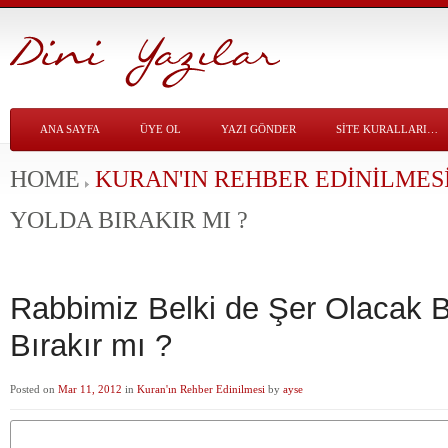
ANA SAYFA
ÜYE OL
YAZI GÖNDER
SITE KURALLARI…
HOME
KURAN'IN REHBER EDINILMES
YOLDA BIRAKIR MI ?
Rabbimiz Belki de Şer Olacak B
Bırakır mı ?
Posted on
Mar 11, 2012
in
Kuran'ın Rehber Edinilmesi
by
ayse