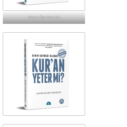
Allah'a Öğretilen Din