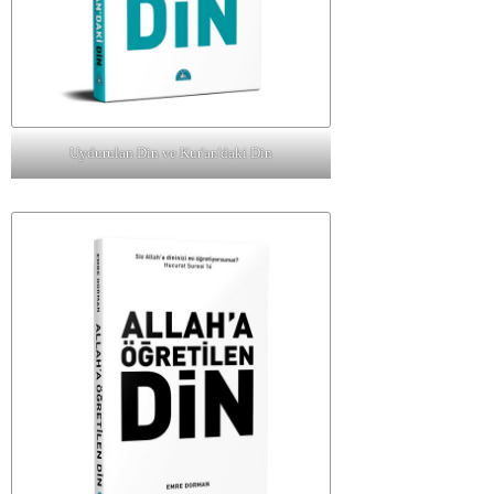
Uydurulan Din ve Kur'an'daki Din