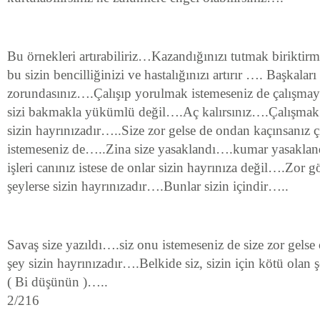
Bu örnekleri artırabiliriz…Kazandığınızı tutmak biriktirm
bu sizin bencilliğinizi ve hastalığınızı artırır …. Başkala
zorundasınız….Çalışıp yorulmak istemeseniz de çalışmay
sizi bakmakla yükümlü değil….Aç kalırsınız….Çalışma
sizin hayrınızadır…..Size zor gelse de ondan kaçınsanız ç
istemeseniz de…..Zina size yasaklandı….kumar yasakla
işleri canınız istese de onlar sizin hayrınıza değil….Zor g
şeylerse sizin hayrınızadır….Bunlar sizin içindir…..
Savaş size yazıldı….siz onu istemeseniz de size zor gelse
şey sizin hayrınızadır….Belkide siz, sizin için kötü olan
( Bi düşünün )…..
2/216