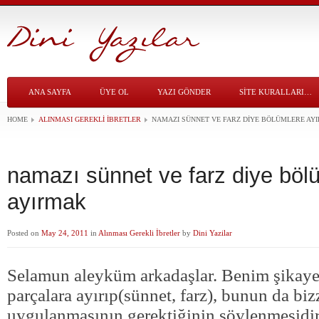
ANA SAYFA
ÜYE OL
YAZI GÖNDER
SITE KURALLARI…
HOME
ALINMASI GEREKLI İBRETLER
NAMAZI SÜNNET VE FARZ DIYE BÖLÜMLERE AY
namazı sünnet ve farz diye böl
ayırmak
Posted on
May 24, 2011
in
Alınması Gerekli İbretler
by
Dini Yazilar
Selamun aleyküm arkadaşlar. Benim şikaye
parçalara ayırıp(sünnet, farz), bunun da biz
uygulanmasının gerektiğinin söylenmesidir