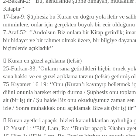
2-Bakara-2: ‘’Bu, kendisinde şüphe olmayan, muttakiler iç
Kitaptır’’
17-İsra-9: Şüphesiz bu Kuran en doğru yola iletir ve sal
müminlere, onlar için gerçekten büyük bir ecir olduğunu
7-Araf-52: ‘’Andolsun Biz onlara bir Kitap getirdik; ima
bir hidayet ve bir rahmet olmak üzere, bir bilgiye dayanar
biçimlerde açıkladık’’
 Kuran en güzel açıklama (tefsir)
25-Furkan-33:’’Onların sana getirdikleri hiçbir örnek yokt
sana hakkı ve en güzel açıklama tarzını (tefsir) getirmiş 
75-Kıyamet-16-19: ‘’Onu (Kuran’ı kavrayıp belletmek içi
dilini onunla hareket ettirip durma / Şüphesiz onu topl
ait (bir iş) tir / Şu halde Biz onu okuduğumuz zaman s
izle / Sonra muhakkak onu açıklamak Bize ait (bir iş) tir’
 Kuran ayetleri apaçık, bizleri karanlıklardan aydınlığa ç
12-Yusuf-1: ‘’Elif, Lam, Ra: ‘’Bunlar apaçık Kitabın ayetl