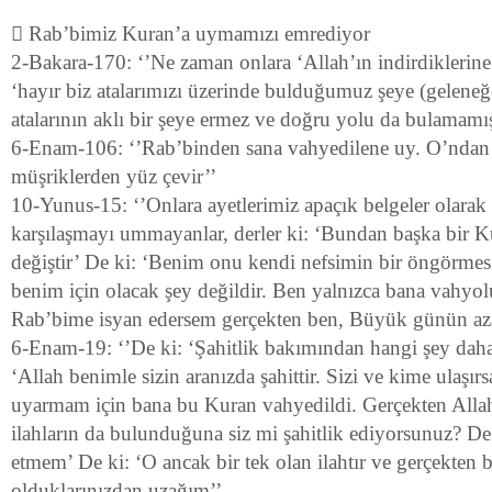
 Rab’bimiz Kuran’a uymamızı emrediyor
2-Bakara-170: ‘’Ne zaman onlara ‘Allah’ın indirdiklerine
‘hayır biz atalarımızı üzerinde bulduğumuz şeye (geleneğe
atalarının aklı bir şeye ermez ve doğru yolu da bulamamış
6-Enam-106: ‘’Rab’binden sana vahyedilene uy. O’ndan 
müşriklerden yüz çevir’’
10-Yunus-15: ‘’Onlara ayetlerimiz apaçık belgeler olara
karşılaşmayı ummayanlar, derler ki: ‘Bundan başka bir K
değiştir’ De ki: ‘Benim onu kendi nefsimin bir öngörmes
benim için olacak şey değildir. Ben yalnızca bana vahyo
Rab’bime isyan edersem gerçekten ben, Büyük günün az
6-Enam-19: ‘’De ki: ‘Şahitlik bakımından hangi şey dah
‘Allah benimle sizin aranızda şahittir. Sizi ve kime ulaşır
uyarmam için bana bu Kuran vahyedildi. Gerçekten Allah
ilahların da bulunduğuna siz mi şahitlik ediyorsunuz? De
etmem’ De ki: ‘O ancak bir tek olan ilahtır ve gerçekten 
olduklarınızdan uzağım’’