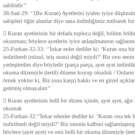
sahibidir’’
38-Sad-29: ‘’(Bu Kuran) Ayetlerini iyiden iyiye düşünsün
sahipleri öğüt alsınlar diye sana indirdiğimiz mübarek bir 
 Kuran ayetlerinin bir defada topluca değil, bölüm bölü
okunması; böylece ayetlerin iyice anlaşılmasının sağlanm
25-Furkan-32-33: ‘’İnkar enler dediler ki: ‘Kuran ona bir
indirilmeli (nüzul, iniş sırası) değil miydi?’ Biz onu senin
yerleştirelim diye böyledir (parça parça, ayet ayet indirdik
okuma düzeniyle (tertil) düzene koyup okuduk / Onların s
örnek yoktur ki, Biz (ona karşı) hakkı ve en güzel açıklama
getirmiş olmayalım’’
 Kuran ayetlerinin belli bir düzen içinde, ayet ayet, ağı
okumak
25-Furkan-32:’’İnkar edenler dediler ki: ‘Kuran ona tek b
indirilmeli değil miydi?’ Biz onunla kalbini sağlamlaştırı
böylece (ayet ayet) ve onu belli bir okuma düzeniyle (ter