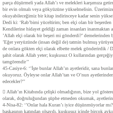
parça düşürmeli yada Allah’ı ve melekleri karşımıza getir
bir evin olmalı veya gökyüzüne yükselmelisin. Üzerimiz
okuyabileceğimiz bir kitap indirinceye kadar senin yükse
Dedi ki: ‘Rab’bimi yüceltirim; ben elçi olan bir beşerden
Kendilerine hidayet geldiği zaman insanları inanmaktan a
’Allah elçi olarak bir beşeri mi gönderdi?’ demelerinden b
’Eğer yeryüzünde (insan değil de) tatmin bulmuş yürüyen
de onlara gökten elçi olarak elbette melek gönderirdik / 
şahit olarak Allah yeter; kuşkusuz O kullarından gerçeğiy
tamgörendir’’
45-Casiye-6: ‘’İşte bunlar Allah’ın ayetleridir, sana bunl
okuyoruz. Öyleyse onlar Allah’tan ve O’nun ayetlerinde
edecekler?’’
 Allah’ın Kitabında çelişki olmadığının, bize yol göster
olarak, doğruluğundan şüphe etmeden okumak, ayetleri
4-Nisa-82: ‘’Onlar hala Kuran’ı iyice düşünmüyorlar mı?
başkasının katından olsaydı, kuşkusuz içinde birçok aykırıl