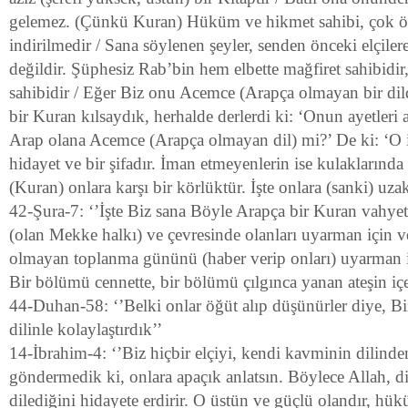
gelemez. (Çünkü Kuran) Hüküm ve hikmet sahibi, çok öv
indirilmedir / Sana söylenen şeyler, senden önceki elçile
değildir. Şüphesiz Rab’bin hem elbette mağfiret sahibidir
sahibidir / Eğer Biz onu Acemce (Arapça olmayan bir dild
bir Kuran kılsaydık, herhalde derlerdi ki: ‘Onun ayetleri
Arap olana Acemce (Arapça olmayan dil) mi?’ De ki: ‘O i
hidayet ve bir şifadır. İman etmeyenlerin ise kulaklarında 
(Kuran) onlara karşı bir körlüktür. İşte onlara (sanki) uzak
42-Şura-7: ‘’İşte Biz sana Böyle Arapça bir Kuran vahyetti
(olan Mekke halkı) ve çevresinde olanları uyarman için 
olmayan toplanma gününü (haber verip onları) uyarman i
Bir bölümü cennette, bir bölümü çılgınca yanan ateşin içe
44-Duhan-58: ‘’Belki onlar öğüt alıp düşünürler diye, Bi
dilinle kolaylaştırdık’’
14-İbrahim-4: ‘’Biz hiçbir elçiyi, kendi kavminin dilinde
göndermedik ki, onlara apaçık anlatsın. Böylece Allah, dile
dilediğini hidayete erdirir. O üstün ve güçlü olandır, h