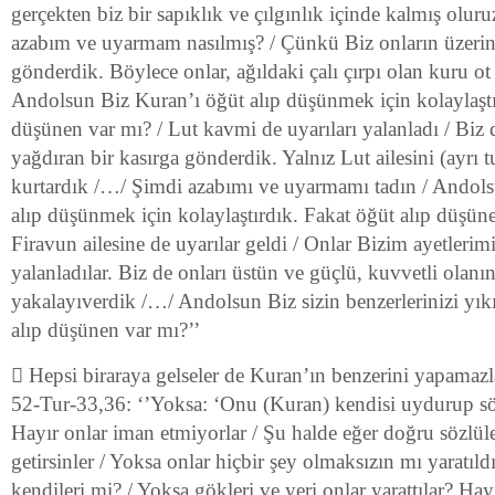
gerçekten biz bir sapıklık ve çılgınlık içinde kalmış olu
azabım ve uyarmam nasılmış? / Çünkü Biz onların üzerine
gönderdik. Böylece onlar, ağıldaki çalı çırpı olan kuru ot 
Andolsun Biz Kuran’ı öğüt alıp düşünmek için kolaylaştı
düşünen var mı? / Lut kavmi de uyarıları yalanladı / Biz 
yağdıran bir kasırga gönderdik. Yalnız Lut ailesini (ayrı tu
kurtardık /…/ Şimdi azabımı ve uyarmamı tadın / Andols
alıp düşünmek için kolaylaştırdık. Fakat öğüt alıp düşün
Firavun ailesine de uyarılar geldi / Onlar Bizim ayetleri
yalanladılar. Biz de onları üstün ve güçlü, kuvvetli olanı
yakalayıverdik /…/ Andolsun Biz sizin benzerlerinizi yık
alıp düşünen var mı?’’
 Hepsi biraraya gelseler de Kuran’ın benzerini yapamazl
52-Tur-33,36: ‘’Yoksa: ‘Onu (Kuran) kendisi uydurup sö
Hayır onlar iman etmiyorlar / Şu halde eğer doğru sözlüler
getirsinler / Yoksa onlar hiçbir şey olmaksızın mı yaratıldı
kendileri mi? / Yoksa gökleri ve yeri onlar yarattılar? Hay