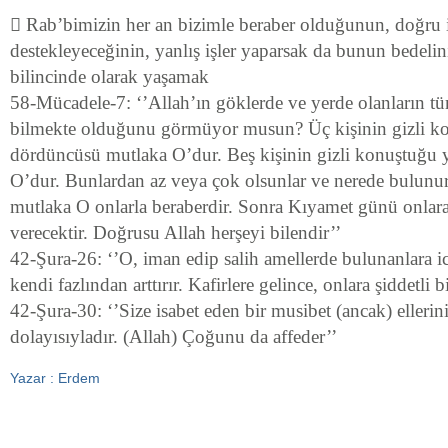
 Rab’bimizin her an bizimle beraber olduğunun, doğru i
destekleyeceğinin, yanlış işler yaparsak da bunun bedeli
bilincinde olarak yaşamak
58-Mücadele-7: ‘’Allah’ın göklerde ve yerde olanların 
bilmekte olduğunu görmüyor musun? Üç kişinin gizli k
dördüncüsü mutlaka O’dur. Beş kişinin gizli konuştuğu y
O’dur. Bunlardan az veya çok olsunlar ve nerede bulunur
mutlaka O onlarla beraberdir. Sonra Kıyamet günü onlara
verecektir. Doğrusu Allah herşeyi bilendir’’
42-Şura-26: ‘’O, iman edip salih amellerde bulunanlara ic
kendi fazlından arttırır. Kafirlere gelince, onlara şiddetli b
42-Şura-30: ‘’Size isabet eden bir musibet (ancak) ellerin
dolayısıyladır. (Allah) Çoğunu da affeder’’
Yazar : Erdem