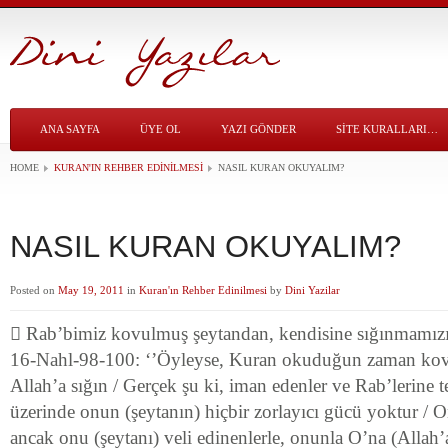
ANA SAYFA
ÜYE OL
YAZI GÖNDER
SITE KURALLARI…
HOME
KURAN'IN REHBER EDINILMESI
NASIL KURAN OKUYALIM?
NASIL KURAN OKUYALIM?
Posted on
May 19, 2011
in
Kuran'ın Rehber Edinilmesi
by
Dini Yazilar
 Rab’bimiz kovulmuş şeytandan, kendisine sığınmamızı 
16-Nahl-98-100: ‘’Öyleyse, Kuran okuduğun zaman ko
Allah’a sığın / Gerçek şu ki, iman edenler ve Rab’lerine 
üzerinde onun (şeytanın) hiçbir zorlayıcı gücü yoktur / 
ancak onu (şeytanı) veli edinenlerle, onunla O’na (Allah’