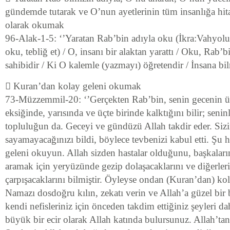
gündemde tutarak ve O’nun ayetlerinin tüm insanlığa hita
olarak okumak
96-Alak-1-5: ‘’Yaratan Rab’bin adıyla oku (İkra:Vahyolu
oku, tebliğ et) / O, insanı bir alaktan yarattı / Oku, Rab
sahibidir / Ki O kalemle (yazmayı) öğretendir / İnsana bil
 Kuran’dan kolay geleni okumak
73-Müzzemmil-20: ‘’Gerçekten Rab’bin, senin gecenin üç
eksiğinde, yarısında ve üçte birinde kalktığını bilir; seninl
topluluğun da. Geceyi ve gündüzü Allah takdir eder. Siz
sayamayacağınızı bildi, böylece tevbenizi kabul etti. Şu
geleni okuyun. Allah sizden hastalar olduğunu, başkaları
aramak için yeryüzünde gezip dolaşacaklarını ve diğerler
çarpışacaklarını bilmiştir. Öyleyse ondan (Kuran’dan) ko
Namazı dosdoğru kılın, zekatı verin ve Allah’a güzel bir 
kendi nefisleriniz için önceden takdim ettiğiniz şeyleri da
büyük bir ecir olarak Allah katında bulursunuz. Allah’tan