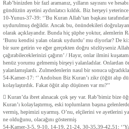
Rab’binizden bir fazl aramanız, yılların sayısını ve hesab
gündüzün ayetini aydınlatıcı kıldık. Biz herşeyi yeterince
10-Yunus-37-39: ‘’Bu Kuran Allah’tan başkası tarafından
uydurulmuş değildir. Ancak bu, önündekileri doğrulayan v
olarak açıklayandır. Bunda hiç şüphe yoktur, alemlerin 
‘Bunu kendisi yalan olarak uydurdu’ mu diyorlar? De ki
bir sure getirin ve eğer gerçekten doğru sözlüyseniz Alla
çağırabileceklerinizi çağırın’ / Hayır, onlar ilmini kuşata
henüz yorumu gelmemiş birşeyi yalanladılar. Onlardan ön
yalanlamışlardı. Zulmedenlerin nasıl bir sonuca uğradıkla
54-Kamer-17: ‘’ Andolsun Biz Kuran’ı zikr (öğüt alıp d
kolaylaştırdık. Fakat öğüt alıp düşünen var mı?’’
 Kuran’da ibret alınacak çok şey var. Rab’bimiz bize ö
Kuran’ı kolaylaştırmış, eski toplumların başına gelenler
vermiş, hepimizi uyarmış. O’nu, elçilerini ve ayetlerini 
ne olduğunu, olacağını göstermiş
54-Kamer-3-5, 9-10, 14-19, 21-24, 30-35,39-42,51: ‘’Ya