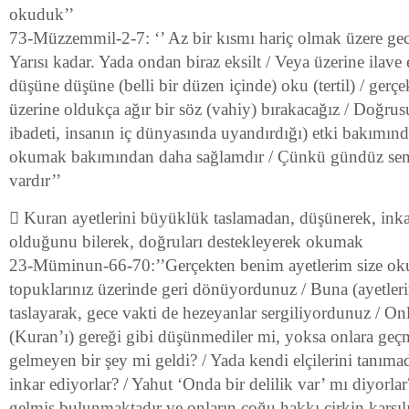
okuduk’’
73-Müzzemmil-2-7: ‘’ Az bir kısmı hariç olmak üzere gec
Yarısı kadar. Yada ondan biraz eksilt / Veya üzerine ilave 
düşüne düşüne (belli bir düzen içinde) oku (tertil) / gerçe
üzerine oldukça ağır bir söz (vahiy) bırakacağız / Doğrus
ibadeti, insanın iç dünyasında uyandırdığı) etki bakımın
okumak bakımından daha sağlamdır / Çünkü gündüz seni
vardır’’
 Kuran ayetlerini büyüklük taslamadan, düşünerek, ink
olduğunu bilerek, doğruları destekleyerek okumak
23-Müminun-66-70:’’Gerçekten benim ayetlerim size oku
topuklarınız üzerinde geri dönüyordunuz / Buna (ayetler
taslayarak, gece vakti de hezeyanlar sergiliyordunuz / On
(Kuran’ı) gereği gibi düşünmediler mi, yoksa onlara geçmi
gelmeyen bir şey mi geldi? / Yada kendi elçilerini tanıma
inkar ediyorlar? / Yahut ‘Onda bir delilik var’ mı diyorlar
gelmiş bulunmaktadır ve onların çoğu hakkı çirkin karşılı