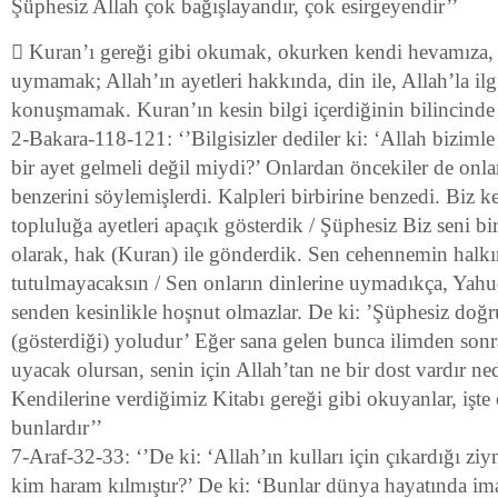
Şüphesiz Allah çok bağışlayandır, çok esirgeyendir’’
 Kuran’ı gereği gibi okumak, okurken kendi hevamıza, i
uymamak; Allah’ın ayetleri hakkında, din ile, Allah’la ilg
konuşmamak. Kuran’ın kesin bilgi içerdiğinin bilincind
2-Bakara-118-121: ‘’Bilgisizler dediler ki: ‘Allah biziml
bir ayet gelmeli değil miydi?’ Onlardan öncekiler de onla
benzerini söylemişlerdi. Kalpleri birbirine benzedi. Biz ke
topluluğa ayetleri apaçık gösterdik / Şüphesiz Biz seni bi
olarak, hak (Kuran) ile gönderdik. Sen cehennemin halk
tutulmayacaksın / Sen onların dinlerine uymadıkça, Yahud
senden kesinlikle hoşnut olmazlar. De ki: ’Şüphesiz doğr
(gösterdiği) yoludur’ Eğer sana gelen bunca ilimden sonr
uyacak olursan, senin için Allah’tan ne bir dost vardır ne
Kendilerine verdiğimiz Kitabı gereği gibi okuyanlar, işte
bunlardır’’
7-Araf-32-33: ‘’De ki: ‘Allah’ın kulları için çıkardığı ziyn
kim haram kılmıştır?’ De ki: ‘Bunlar dünya hayatında ima