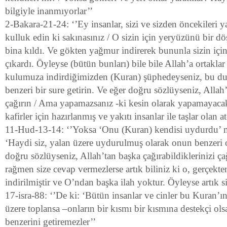
bilgiyle inanmıyorlar’’
2-Bakara-21-24: ‘’Ey insanlar, sizi ve sizden öncekileri 
kulluk edin ki sakınasınız / O sizin için yeryüzünü bir 
bina kıldı. Ve gökten yağmur indirerek bununla sizin için
çıkardı. Öyleyse (bütün bunları) bile bile Allah’a ortakla
kulumuza indirdiğimizden (Kuran) şüphedeyseniz, bu d
benzeri bir sure getirin. Ve eğer doğru sözlüyseniz, Allah’
çağırın / Ama yapamazsanız -ki kesin olarak yapamayaca
kafirler için hazırlanmış ve yakıtı insanlar ile taşlar olan a
11-Hud-13-14: ‘’Yoksa ‘Onu (Kuran) kendisi uydurdu’ m
‘Haydi siz, yalan üzere uydurulmuş olarak onun benzeri o
doğru sözlüyseniz, Allah’tan başka çağırabildiklerinizi ça
rağmen size cevap vermezlerse artık biliniz ki o, gerçekte
indirilmiştir ve O’ndan başka ilah yoktur. Öyleyse artık 
17-isra-88: ‘’De ki: ‘Bütün insanlar ve cinler bu Kuran’ı
üzere toplansa –onların bir kısmı bir kısmına destekçi ols
benzerini getiremezler’’