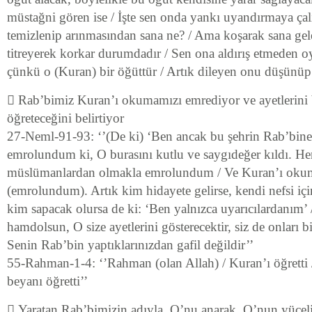
müstağni gören ise / İşte sen onda yankı uyandırmaya ça
temizlenip arınmasından sana ne? / Ama koşarak sana gelen
titreyerek korkar durumdadır / Sen ona aldırış etmeden o
çünkü o (Kuran) bir öğüttür / Artık dileyen onu düşünüp 
 Rab’bimiz Kuran’ı okumamızı emrediyor ve ayetlerini b
öğreteceğini belirtiyor
27-Neml-91-93: ‘’(De ki) ‘Ben ancak bu şehrin Rab’bine
emrolundum ki, O burasını kutlu ve saygıdeğer kıldı. H
müslümanlardan olmakla emrolundum / Ve Kuran’ı oku
(emrolundum). Artık kim hidayete gelirse, kendi nefsi için
kim sapacak olursa de ki: ‘Ben yalnızca uyarıcılardanım’ /
hamdolsun, O size ayetlerini gösterecektir, siz de onları bi
Senin Rab’bin yaptıklarınızdan gafil değildir’’
55-Rahman-1-4: ‘’Rahman (olan Allah) / Kuran’ı öğretti /
beyanı öğretti’’
 Yaratan Rab’bimizin adıyla, O’nu anarak, O’nun yüceli