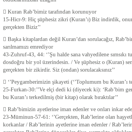
 Kuran Rab’bimiz tarafından korunuyor
15-Hicr-9: Hiç şüphesiz zikri (Kuran’ı) Biz indirdik, on
gerçekten Biziz’’
 Başka kitaplardan değil Kuran’dan sorulacağız, Rab’bi
sarılmamızı emrediyor
43-Zuhruf-43, 44: ‘’Şu halde sana vahyedilene sımsıkı t
dosdoğru bir yol üzerindesin. / Ve şüphesiz o (Kuran) se
gerçekten bir zikirdir. Siz (ondan) sorulacaksınız’’
 ‘’Peygamberimizin şikayeti (‘’Toplumum bu Kuran’ı ter
25-Furkan-30:’’Ve elçi dedi ki (diyecek ki): ‘Rab’bim 
bu Kuran’ı terkedilmiş (bir kitap) olarak bıraktılar’’
 Rab’bimizin ayetlerine iman edenler ve onları inkar ede
23-Müminun-57-61: ‘’Gerçekten, Rab’lerine olan haşyetl
korkanlar / Rab’lerinin ayetlerine iman edenler / Rab’leri