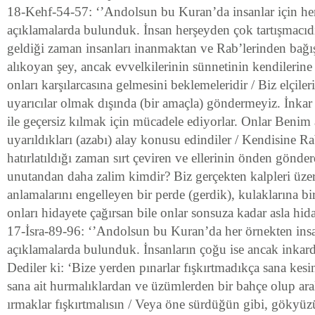
18-Kehf-54-57: ‘’Andolsun bu Kuran’da insanlar için her 
açıklamalarda bulunduk. İnsan herşeyden çok tartışmacıdı
geldiği zaman insanları inanmaktan ve Rab’lerinden bağ
alıkoyan şey, ancak evvelkilerinin sünnetinin kendilerin
onları karşılarcasına gelmesini beklemeleridir / Biz elçiler
uyarıcılar olmak dışında (bir amaçla) göndermeyiz. İnkar 
ile geçersiz kılmak için mücadele ediyorlar. Onlar Benim 
uyarıldıkları (azabı) alay konusu edindiler / Kendisine Ra
hatırlatıldığı zaman sırt çeviren ve ellerinin önden gönder
unutandan daha zalim kimdir? Biz gerçekten kalpleri üze
anlamalarını engelleyen bir perde (gerdik), kulaklarına b
onları hidayete çağırsan bile onlar sonsuza kadar asla hid
17-İsra-89-96: ‘’Andolsun bu Kuran’da her örnekten insanl
açıklamalarda bulunduk. İnsanların çoğu ise ancak inkarda
Dediler ki: ‘Bize yerden pınarlar fışkırtmadıkça sana kesi
sana ait hurmalıklardan ve üzümlerden bir bahçe olup aral
ırmaklar fışkırtmalısın / Veya öne sürdüğün gibi, gökyü