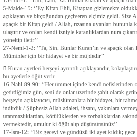
15-Hicr-1: ‘’Elif, Lam, Ra. Bunlar kitabın ve apaçık olan 
5-Maide-15: ‘’Ey Kitap Ehli, Kitaptan gizlemekte oldukl
açıklayan ve birçoğundan geçiveren elçimiz geldi. Size Al
apaçık bir Kitap geldi / Allah, rızasına uyanları bununla k
ulaştırır ve onları kendi izniyle karanlıklardan nura çıkar
yöneltip iletir’’
27-Neml-1-2: ‘’Ta, Sin. Bunlar Kuran’ın ve apaçık olan Ki
Müminler için bir hidayet ve bir müjdedir’’
 Kuran ayetleri herşeyi ayrıntılı açıklayandır, kolaylaştır
bu ayetlerle öğüt verir
16-Nahl-89-90: ‘’Her ümmet içinde kendi nefislerinden on
getirdiğimiz gün, seni de onlar üzerinde şahit olarak getir
herşeyin açıklayıcısı, müslümanlara bir hidayet, bir rahm
indirdik / Şüphesiz Allah adaleti, ihsanı, yakınlara verme
utanmazlıklardan, kötülüklerden ve zorbalıklardan sakındı
vermektedir, umulur ki öğüt alıp düşünürsünüz’’
17-İsra-12: ‘’Biz geceyi ve gündüzü iki ayet kıldık; gece 