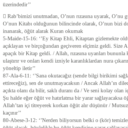
üzerindedir’’
 Rab’bimizi unutmadan, O’nun rızasına uyarak, O’nu g
O’nun Kitabı olduğunun bilincinde olarak, O’nun bizi do
inanarak, öğüt alarak Kuran okumak
5-Maide-15-16: ‘’Ey Kitap Ehli, Kitaptan gizlemekte old
açıklayan ve birçoğundan geçiveren elçimiz geldi. Size Al
apaçık bir Kitap geldi. / Allah, rızasına uyanları bununla 
ulaştırır ve onları kendi izniyle karanlıklardan nura çıkar
yöneltip iletir’’
87-Ala-6-11: ‘’Sana okutacağız (sende bilgi birikimi sağl
ettireceğiz), sen de unutmayacaksın / Ancak Allah’ın dil
açıkta olanı da bilir, saklı duranı da / Ve seni kolay olan iç
Şu halde eğer öğüt ve hatırlatma bir yarar sağlayacaksa öğü
Allah’tan içi titreyerek korkan öğüt alır düşünür / Muts
kaçınır’’
80-Abese-3-12: ‘’Nerden biliyorsun belki o (kör) temizle
öğüt alacak, böylelikle bu öğüt kendisine yarar sağlayaca