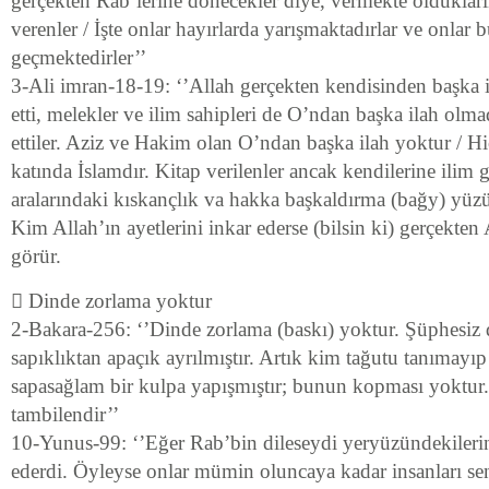
gerçekten Rab’lerine dönecekler diye, vermekte oldukların
verenler / İşte onlar hayırlarda yarışmaktadırlar ve onlar
geçmektedirler’’
3-Ali imran-18-19: ‘’Allah gerçekten kendisinden başka i
etti, melekler ve ilim sahipleri de O’ndan başka ilah olmad
ettiler. Aziz ve Hakim olan O’ndan başka ilah yoktur / Hi
katında İslamdır. Kitap verilenler ancak kendilerine ilim 
aralarındaki kıskançlık va hakka başkaldırma (bağy) yüzü
Kim Allah’ın ayetlerini inkar ederse (bilsin ki) gerçekten
görür.
 Dinde zorlama yoktur
2-Bakara-256: ‘’Dinde zorlama (baskı) yoktur. Şüphesiz 
sapıklıktan apaçık ayrılmıştır. Artık kim tağutu tanımayıp
sapasağlam bir kulpa yapışmıştır; bunun kopması yoktur. 
tambilendir’’
10-Yunus-99: ‘’Eğer Rab’bin dileseydi yeryüzündekileri
ederdi. Öyleyse onlar mümin oluncaya kadar insanları se