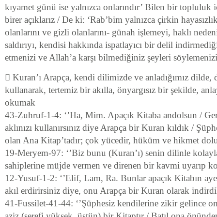
kıyamet günü ise yalnızca onlarındır’ Bilen bir topluluk iç
birer açıklarız / De ki: ‘Rab’bim yalnızca çirkin hayasızlı
olanlarını ve gizli olanlarını- günah işlemeyi, haklı nede
saldırıyı, kendisi hakkında ispatlayıcı bir delil indirmediğ
etmenizi ve Allah’a karşı bilmediğiniz şeyleri söylemenizi
 Kuran’ı Arapça, kendi dilimizde ve anladığımız dilde, 
kullanarak, tertemiz bir akılla, önyargısız bir şekilde, anl
okumak
43-Zuhruf-1-4: ‘’Ha, Mim. Apaçık Kitaba andolsun / Ger
aklınızı kullanırsınız diye Arapça bir Kuran kıldık / Şüp
olan Ana Kitap’tadır; çok yücedir, hüküm ve hikmet dol
19-Meryem-97: ‘’Biz bunu (Kuran’ı) senin dilinle kolayla
sahiplerine müjde vermen ve direnen bir kavmi uyarıp ko
12-Yusuf-1-2: ‘’Elif, Lam, Ra. Bunlar apaçık Kitabın ayet
akıl erdirirsiniz diye, onu Arapça bir Kuran olarak indirdi
41-Fussilet-41-44: ‘’Şüphesiz kendilerine zikir gelince onu
aziz (şerefi yüksek, üstün) bir Kitaptır / Batıl ona önünd