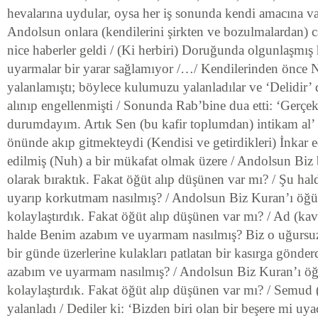
hevalarına uydular, oysa her iş sonunda kendi amacına varı
Andolsun onlara (kendilerini şirkten ve bozulmalardan) c
nice haberler geldi / (Ki herbiri) Doruğunda olgunlaşmış 
uyarmalar bir yarar sağlamıyor /…/ Kendilerinden önce
yalanlamıştı; böylece kulumuzu yalanladılar ve ‘Delidir’ d
alınıp engellenmişti / Sonunda Rab’bine dua etti: ‘Gerç
durumdayım. Artık Sen (bu kafir toplumdan) intikam al’
önünde akıp gitmekteydi (Kendisi ve getirdikleri) İnkar 
edilmiş (Nuh) a bir mükafat olmak üzere / Andolsun Biz b
olarak bıraktık. Fakat öğüt alıp düşünen var mı? / Şu h
uyarıp korkutmam nasılmış? / Andolsun Biz Kuran’ı öğü
kolaylaştırdık. Fakat öğüt alıp düşünen var mı? / Ad (ka
halde Benim azabım ve uyarmam nasılmış? Biz o uğursuz 
bir günde üzerlerine kulakları patlatan bir kasırga gönd
azabım ve uyarmam nasılmış? / Andolsun Biz Kuran’ı öğ
kolaylaştırdık. Fakat öğüt alıp düşünen var mı? / Semud 
yalanladı / Dediler ki: ‘Bizden biri olan bir beşere mi u