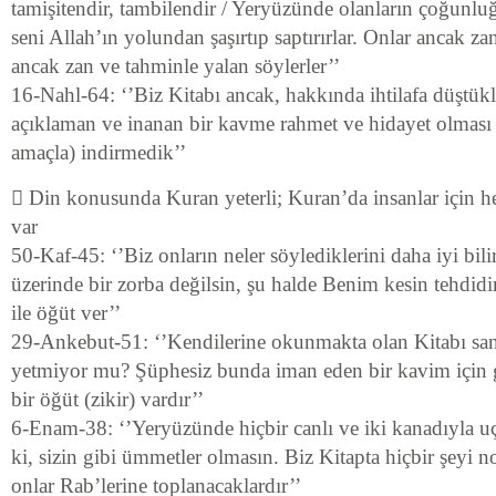
tamişitendir, tambilendir / Yeryüzünde olanların çoğunlu
seni Allah’ın yolundan şaşırtıp saptırırlar. Onlar ancak za
ancak zan ve tahminle yalan söylerler’’
16-Nahl-64: ‘’Biz Kitabı ancak, hakkında ihtilafa düştükl
açıklaman ve inanan bir kavme rahmet ve hidayet olması 
amaçla) indirmedik’’
 Din konusunda Kuran yeterli; Kuran’da insanlar için h
var
50-Kaf-45: ‘’Biz onların neler söylediklerini daha iyi bili
üzerinde bir zorba değilsin, şu halde Benim kesin tehdi
ile öğüt ver’’
29-Ankebut-51: ‘’Kendilerine okunmakta olan Kitabı sa
yetmiyor mu? Şüphesiz bunda iman eden bir kavim için g
bir öğüt (zikir) vardır’’
6-Enam-38: ‘’Yeryüzünde hiçbir canlı ve iki kanadıyla u
ki, sizin gibi ümmetler olmasın. Biz Kitapta hiçbir şeyi 
onlar Rab’lerine toplanacaklardır’’