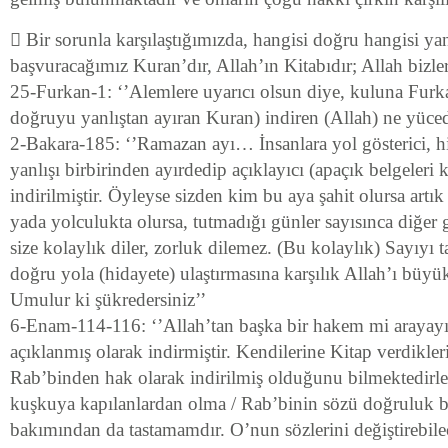
 Bir sorunla karşılaştığımızda, hangisi doğru hangisi ya
başvuracağımız Kuran’dır, Allah’ın Kitabıdır; Allah bizleri
25-Furkan-1: ‘’Alemlere uyarıcı olsun diye, kuluna Furka
doğruyu yanlıştan ayıran Kuran) indiren (Allah) ne yücedi
2-Bakara-185: ‘’Ramazan ayı… İnsanlara yol gösterici, h
yanlışı birbirinden ayırdedip açıklayıcı (apaçık belgeler
indirilmiştir. Öyleyse sizden kim bu aya şahit olursa artı
yada yolculukta olursa, tutmadığı günler sayısınca diğer 
size kolaylık diler, zorluk dilemez. (Bu kolaylık) Sayıyı
doğru yola (hidayete) ulaştırmasına karşılık Allah’ı büyük
Umulur ki şükredersiniz’’
6-Enam-114-116: ‘’Allah’tan başka bir hakem mi arayay
açıklanmış olarak indirmiştir. Kendilerine Kitap verdikle
Rab’binden hak olarak indirilmiş olduğunu bilmektedirle
kuşkuya kapılanlardan olma / Rab’binin sözü doğruluk b
bakımından da tastamamdır. O’nun sözlerini değiştirebil