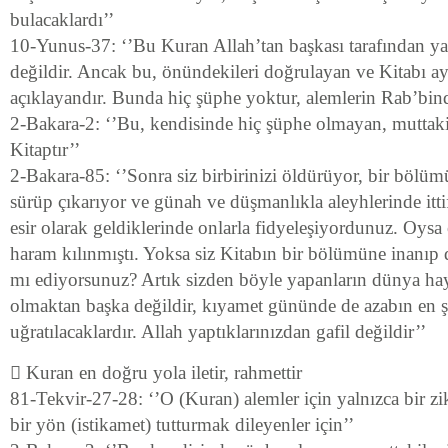
bulacaklardı’’
10-Yunus-37: ‘’Bu Kuran Allah’tan başkası tarafından y
değildir. Ancak bu, önündekileri doğrulayan ve Kitabı ayr
açıklayandır. Bunda hiç şüphe yoktur, alemlerin Rab’bin
2-Bakara-2: ‘’Bu, kendisinde hiç şüphe olmayan, muttakile
Kitaptır’’
2-Bakara-85: ‘’Sonra siz birbirinizi öldürüyor, bir bölü
sürüp çıkarıyor ve günah ve düşmanlıkla aleyhlerinde itti
esir olarak geldiklerinde onlarla fidyeleşiyordunuz. Oysa 
haram kılınmıştı. Yoksa siz Kitabın bir bölümüne inanıp
mı ediyorsunuz? Artık sizden böyle yapanların dünya haya
olmaktan başka değildir, kıyamet gününde de azabın en şi
uğratılacaklardır. Allah yaptıklarınızdan gafil değildir’’
 Kuran en doğru yola iletir, rahmettir
81-Tekvir-27-28: ‘’O (Kuran) alemler için yalnızca bir zi
bir yön (istikamet) tutturmak dileyenler için’’