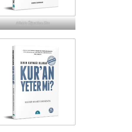
Allah'a Öğretilen Din