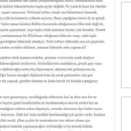
n nurunu kalbimize tam olarak yerleştirmediğimiz sürece, namazlarımıza bunu
bizlerin bahanelerinden başka şeyler değildir. Ne yazık ki bunu biz erkekler
bir yaşam sunuyoruz. Nefsimizi terbiye etmek ona hükmetmeyi denemek
bu yolla korunmanın yollarını arıyoruz. Bunu yaptığımız sürece de ne gerçek
er bizler namaz kılarken Rabbin huzurunda olduğumuzun bilincinde değil de,
 boşuna çırpınmanın, suçu başka yerde aramanın faydası yok demektir. Demek
 yararlanamayan bir Müslüman olduğumuz bilincine varıp, canla başla
 gerektiğinin bilincinde olmalıyız. Nefis terbiye edilmeden ona söz geçirmek,
adın sesinden etkilenen, namazın bitiminde neler yapmaz ki?
kılarken erkek imamın sesinden, şeytanın vesvesesine yenik düşüyor
tkileneceğimizi söylüyoruz. Söylediklerimiz mantıklıysa, gerçek payı varsa
n etkileneceğini neden hiç düşünmüyor, aklımıza bile getirmiyoruz da,
 Eğer bunun olacağını düşünsek buna da yasak getirmekten asla geri
 din yaparak, güzelim dinimize ne kadar büyük bir kötülük yaptığımızı
ekte özen göstermeyiz, sorulduğunda rehberimiz kur’an deriz ama her ne
te beşerin güzel örneklerinden de faydalanmalıyız ama bu sözleri kur’an
adığınız sözlerin ardına düşmeyin, sorumlu olursunuz diye bizleri uyarır.
stiyorum. Allah kur’anda özellikle hatırlatmadığı çok şeyler vardır, bunların
lah resulü. (Bazı şeyleri de unutmaksızın size rahmet olması için
sla kadının imamlık yapamayacağını söylemediği ve bu konuda hüküm