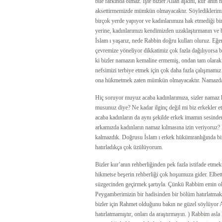
bile farkında olmaz. İşte bizler Allah aşkını, kur’anı
aksettirmemizde mümkün olmayacaktır. Söylediklerimiz 
birçok yerde yapıyor ve kadınlarımıza hak etmediği 
yerine, kadınlarımızı kendimizden uzaklaştırmanın ve 
İslam ı yaşarız, nede Rabbin doğru kulları oluruz. Eğ
çevremize yöneliyor dikkatimiz çok fazla dağılıyorsa
ki bizler namazın kemaline ermemiş, ondan tam olarak
nefsimizi terbiye etmek için çok daha fazla çalışmamız
ona hükmetmek zaten mümkün olmayacaktır. Namazda k
Hiç soruyor muyuz acaba kadınlarımıza, sizler namaz 
musunuz diye? Ne kadar ilginç değil mi biz erkekler e
acaba kadınların da aynı şekilde erkek imamın sesinde
arkamızda kadınların namaz kılmasına izin veriyoruz?
kalmazdık. Doğrusu İslam ı erkek hükümranlığında bir
hatırladıkça çok üzülüyorum.
Bizler kur’anın rehberliğinden pek fazla istifade etm
hikmetse beşerin rehberliği çok hoşumuza gider. Elbet
süzgecinden geçirmek şartıyla. Çünkü Rabbim emin olm
Peygamberimizin bir hadisinden bir bölüm hatırlatmak i
bizler için Rahmet olduğunu bakın ne güzel söylüyor Al
hatırlatmamıştır, onları da araştırmayın. ) Rabbim a