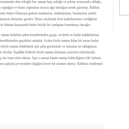
konumunda olan erkeğin her zaman başı çektiği ve çekme arzusunda olduğu,
 yaptığını ve bunu yapmanın arzusu ağır bastığını örnek gösterip, Rabbin
inde bizleri Dünyaya getiren analarımız, kadınlarımız, bacılarımız neden
ğlamasın dememiz gerekir. Bunu söylemek hem kadınlarımıza verdiğimiz
ir hüküm karşısında bizler büyük bir yanlıştan kurtulmuş olacağız.
, namaz kılarken adeta kendilerinden geçip, secdede ne kadar kaldıklarının
r kendilerinden geçtikleri anlatılır. Acaba böyle namaz kılan bir insan kadın
macı böyle namaz kılabilmek için çaba göstermek ve namazın ne olduğunun
ur dostlar. İnşallah bizlerde böyle namaz kılmanın şuurunu ruhumuzda,
ş bir iman eden oluruz. İşte o zaman kimin namaz kıldırdığının bile farkına
un aşkıyla çevresinden ilişiğini kesen bir mümin oluruz. Rabbim cümlemizi