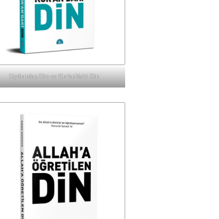
Uydurulan Din ve Kur'an'daki Din