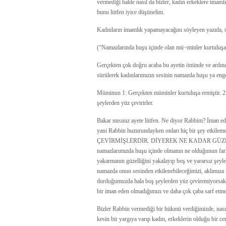
vermediği halde nasıl da bizler, kadın erkeklere ima
bunu lütfen iyice düşünelim.
Kadınların imamlık yapamayacağını söyleyen yazıda, ör
(“Namazlarında huşu içinde olan mü¬minler kurtuluşa
Gerçekten çok doğru acaba bu ayetin önünde ve ardındak
sürülerek kadınlarımızın sesinin namazda huşu ya engel
Müminun 1: Gerçekten müminler kurtuluşa ermiştir. 2- 
şeylerden yüz çevirirler.
Bakar mısınız ayete lütfen. Ne diyor Rabbim? İman eden
yani Rabbin huzurundayken onları hiç bir şey e
ÇEVİRMİŞLERDİR. DİYEREK NE KADAR GÜZEL ANLA
namazlarımızda huşu içinde olmanın ne olduğunun fa
yakarmanın güzelliğini yakalayıp boş ve yararsız şeyl
namazda onun sesinden etkilenebileceğimizi, aklımıza k
durduğumuzda hala boş şeylerden yüz çeviremiyorsak, k
bir iman eden olmadığımızı ve daha çok çaba sarf etmem
Bizler Rabbin vermediği bir hükmü verdiğimizde, nası
kesin bir yargıya varıp kadın, erkeklerin olduğu bir