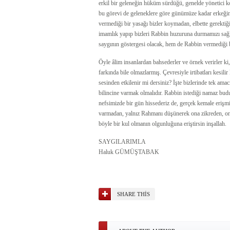
erkil bir geleneğin hüküm sürdüğü, genelde yönetici 
bu görevi de geleneklere göre günümüze kadar erkeğin
vermediği bir yasağı bizler koymadan, elbette gerektiğ
imamlık yapıp bizleri Rabbin huzuruna durmamızı sa
saygının göstergesi olacak, hem de Rabbin vermediği b
Öyle âlim insanlardan bahsederler ve örnek verirler ki
farkında bile olmazlarmış. Çevresiyle irtibatları kesili
sesinden etkilenir mi dersiniz? İşte bizlerinde tek a
bilincine varmak olmalıdır. Rabbin istediği namaz bud
nefsimizde bir gün hissederiz de, gerçek kemale erişmi
varmadan, yalnız Rahmanı düşünerek ona zikreden, on
böyle bir kul olmanın olgunluğuna eriştirsin inşallah.
SAYGILARIMLA
Haluk GÜMÜŞTABAK
SHARE THIS