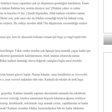
belirtiyor bunu yapanların çok iyi düşünmesi gerektiğini hatırlatırım. Enam
yalnız hükmü Rabbim ben veririm demiyor mu? (Hüküm yalnız ve yalnız
erin en hayırlısı O`dur. ) Şimdi düşünelim, Allah kadının erkeklere namaz
Elbette yok, peki nasıl olur da Allahın vermediği böyle bir hükmü verip,
 söyleriz. Bu yetkiyi nereden aldık? Bu düşüncenin savunulduğu sözlere
un için, hem de arkasında bulunan cemaat için huşu ya engel teşkil eder.
terilmiştir. Fakat verilen örnekte çok ilginçtir hem imamlık yapan kadın için
ne hikmetse günümüzde kadınlarımızın, erkek imamın arkasında namaz
. Bakın kadının imamlığı olursa doğacak yanlışlara başka nasıl örnekler
eytan hemen göreve başlar. Namaz kılanlar, onun kendilerine ne vesveseler
de o, yeni vesvese imkânları elde eder. Kadında da erkekte de artık huşu
en geçirelim. Kadının imamlık yapması durumunda namazda biz erkeklerin
ın vesvese vereceği, böylece namazımızı huşuyla kılamayacağımızı söylüyor.
 gösterip, kendimizde, nefsimizde suçu aramak yerine, yaptıklarımız ne kadar
acak? Kadının sesinden Allahın huzurundayken bile bu kadar etkilenen,