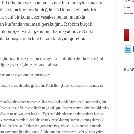
ŞEYTA
. Okuduğum yazı sonunda şöyle bir cümleyle sona ermiş.
Dinime
ini söylemek mümkün değildir. ) Bunu söylemek için
Kur’an
r, yani bir konu eğer yasaksa bunun mümkün
n kur’anda verilmesi gerektiğini, Rabbim birçok
emli bir ayet vardır gelin onu hatırlayalım ve Rabbin
da konuşmamızı bile haram kıldığını görelim.
, günahı ve haksız yere sınırı aşmayı, hakkında hiçbir delil indirmediği bir
iğiniz şeyleri söylemenizi haram kılmıştır.
KİTAP
in bakın ne diyor onu da hatırlayalım.
üzleri simsiyah halde görürsün. Kibirliler için cehennemde bir barınak mı
ısmına bakalım önce isterseniz. Rahman (hakkında hiçbir delil indirmediği bir
am suresi 150. ayette Rabbim (Allah şunu haram etmiştir diye tanıklık edip
 bakın nasıl ikaz eder bizleri. (Eğer tanıklık ederlerse sakın onlarla birlikte
amlık yapması mümkün değildir demek, yasaklanmış haram kılınmış demekle
nık gösterilecekse Rabbimden göstermeliyiz, yoksa söylenenlere inanmak,
 söylemediği halde, sanki Allah katından bir emirmiş gibi Allah a yalan