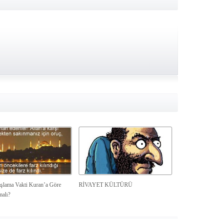
şlama Vakti Kuran’a Göre
RİVAYET KÜLTÜRÜ
malı?