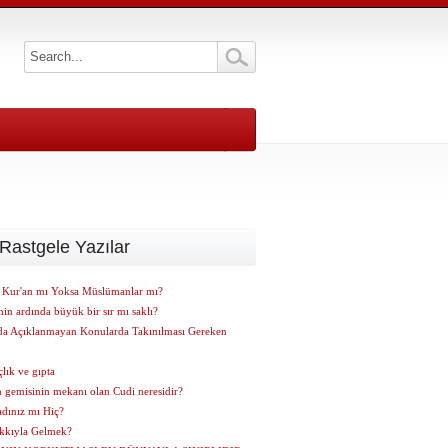
Rastgele Yazılar
n Kur'an mı Yoksa Müslümanlar mı?
n ardında büyük bir sır mı saklı?
da Açıklanmayan Konularda Takınılması Gereken
lık ve gıpta
 gemisinin mekanı olan Cudi neresidir?
adınız mı Hiç?
kkıyla Gelmek?