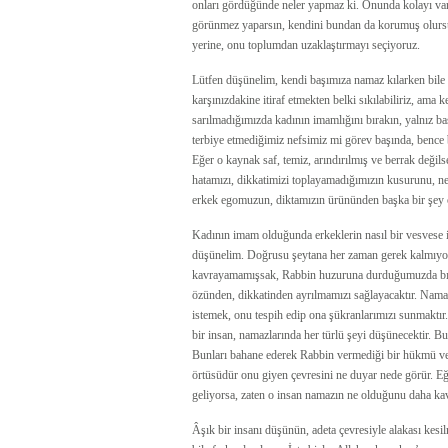
onları gördüğünde neler yapmaz ki. Onunda kolayı va
görünmez yaparsın, kendini bundan da korumuş olursun
yerine, onu toplumdan uzaklaştırmayı seçiyoruz.
Lütfen düşünelim, kendi başımıza namaz kılarken bile b
karşınızdakine itiraf etmekten belki sıkılabiliriz, ama
sarılmadığımızda kadının imamlığını bırakın, yalnız b
terbiye etmediğimiz nefsimiz mi görev başında, bence b
Eğer o kaynak saf, temiz, arındırılmış ve berrak değil
hatamızı, dikkatimizi toplayamadığımızın kusurunu, ne 
erkek egomuzun, diktamızın ürününden başka bir şey
Kadının imam olduğunda erkeklerin nasıl bir vesvese için
düşünelim. Doğrusu şeytana her zaman gerek kalmıyor,
kavrayamamışsak, Rabbin huzuruna durduğumuzda bırak
özünden, dikkatinden ayrılmamızı sağlayacaktır. Nam
istemek, onu tespih edip ona şükranlarımızı sunmaktır
bir insan, namazlarında her türlü şeyi düşünecektir. B
Bunları bahane ederek Rabbin vermediği bir hükmü verm
örtüsüdür onu giyen çevresini ne duyar nede görür. Eğe
geliyorsa, zaten o insan namazın ne olduğunu daha ka
Âşık bir insanı düşünün, adeta çevresiyle alakası kesil