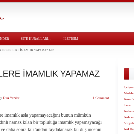
ÖNDER
SITE KURALLARI…
İLETİŞİM
N ERKEKLERE İMAMLIK YAPAMAZ MI?
LERE İMAMLIK YAPAMAZ
Çelişe
Maddeni
by
Dini Yazilar
1 Comment
Kuran'
Tavır...
Kıskanç
ere imamlık asla yapamayacağını bunun mümkün
Nuh`un
adınlı namaz kılan bir topluluğa imamlık yapamayacağı
Sorgul
ve daha sonra kur’andan faydalanarak bu düşüncenin
Kul Ha