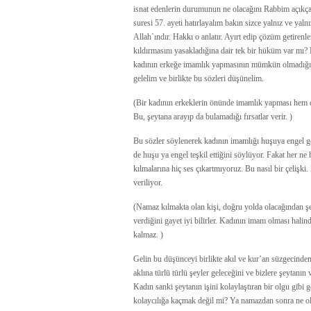
isnat edenlerin durumunun ne olacağını Rabbim açıkça 
suresi 57. ayeti hatırlayalım bakın sizce yalnız ve 
Allah`ındır. Hakkı o anlatır. Ayırt edip çözüm getirenl
kıldırmasını yasakladığına dair tek bir hüküm var mı? 
kadının erkeğe imamlık yapmasının mümkün olmadığını
gelelim ve birlikte bu sözleri düşünelim.
(Bir kadının erkeklerin önünde imamlık yapması hem on
Bu, şeytana arayıp da bulamadığı fırsatlar verir. )
Bu sözler söylenerek kadının imamlığı huşuya engel gös
de huşu ya engel teşkil ettiğini söylüyor. Fakat her 
kılmalarına hiç ses çıkartmıyoruz. Bu nasıl bir çelişki
veriliyor.
(Namaz kılmakta olan kişi, doğru yolda olacağından ş
verdiğini gayet iyi bilirler. Kadının imam olması halin
kalmaz. )
Gelin bu düşünceyi birlikte akıl ve kur’an süzgecind
aklına türlü türlü şeyler geleceğini ve bizlere şeytan
Kadın sanki şeytanın işini kolaylaştıran bir olgu gibi
kolaycılığa kaçmak değil mi? Ya namazdan sonra ne ol