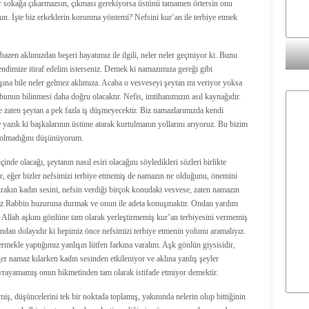
r sokağa çıkarmazsın, çıkması gerekiyorsa üstünü tamamen örtersin onu
. İşte biz erkeklerin korunma yöntemi? Nefsini kur’an ile terbiye etmek
azen aklımızdan beşeri hayatımız ile ilgili, neler neler geçmiyor ki. Bunu
 kendimize itiraf edelim isterseniz. Demek ki namazımıza gereği gibi
aşına bile neler gelmez aklımıza. Acaba o vesveseyi şeytan mı veriyor yoksa
unun bilinmesi daha doğru olacaktır. Nefis, imtihanımızın asıl kaynağıdır.
se zaten şeytan a pek fazla iş düşmeyecektir. Biz namazlarımızda kendi
yazık ki başkalarının üstüne atarak kurtulmanın yollarını arıyoruz. Bu bizim
 olmadığını düşünüyorum.
de olacağı, şeytanın nasıl esiri olacağını söyledikleri sözleri birlikte
 eğer bizler nefsimizi terbiye etmemiş de namazın ne olduğunu, önemini
ın kadın sesini, nefsin verdiği birçok konudaki vesvese, zaten namazın
az Rabbin huzuruna durmak ve onun ile adeta konuşmaktır. Ondan yardım
. Allah aşkını gönlüne tam olarak yerleştirmemiş kur’an terbiyesini vermemiş
undan dolayıdır ki hepimiz önce nefsimizi terbiye etmenin yolunu aramalıyız.
ekle yaptığımız yanlışın lütfen farkına varalım. Aşk gönlün giysisidir,
r namaz kılarken kadın sesinden etkileniyor ve aklına yanlış şeyler
vrayamamış onun hikmetinden tam olarak istifade etmiyor demektir.
miş, düşüncelerini tek bir noktada toplamış, yakınında nelerin olup bittiğinin