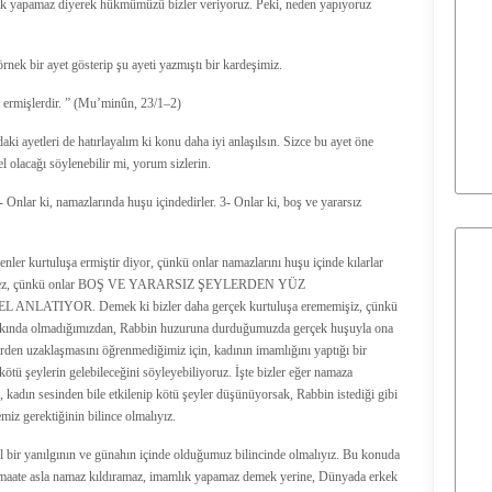
mlık yapamaz diyerek hükmümüzü bizler veriyoruz. Peki, neden yapıyoruz
nek bir ayet gösterip şu ayeti yazmıştı bir kardeşimiz.
 ermişlerdir. ” (Mu’minûn, 23/1–2)
i ayetleri de hatırlayalım ki konu daha iyi anlaşılsın. Sizce bu ayet öne
 olacağı söylenebilir mi, yorum sizlerin.
Onlar ki, namazlarında huşu içindedirler. 3- Onlar ki, boş ve yararsız
ler kurtuluşa ermiştir diyor, çünkü onlar namazlarını huşu içinde kılarlar
tkilemez, çünkü onlar BOŞ VE YARARSIZ ŞEYLERDEN YÜZ
TIYOR. Demek ki bizler daha gerçek kurtuluşa erememişiz, çünkü
rkında olmadığımızdan, Rabbin huzuruna durduğumuzda gerçek huşuyla ona
erden uzaklaşmasını öğrenmediğimiz için, kadının imamlığını yaptığı bir
ötü şeylerin gelebileceğini söyleyebiliyoruz. İşte bizler eğer namaza
adın sesinden bile etkilenip kötü şeyler düşünüyorsak, Rabbin istediği gibi
iz gerektiğinin bilince olmalıyız.
l bir yanılgının ve günahın içinde olduğumuz bilincinde olmalıyız. Bu konuda
 cemaate asla namaz kıldıramaz, imamlık yapamaz demek yerine, Dünyada erkek