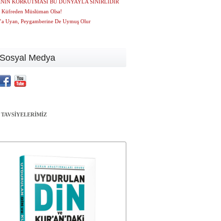
NIN KORKUTMASI BU DÜNYAYLA SINIRLIDIR
 Küfreden Müslüman Olsa!
’a Uyan, Peygamberine De Uymuş Olur
Sosyal Medya
 TAVSİYELERİMİZ