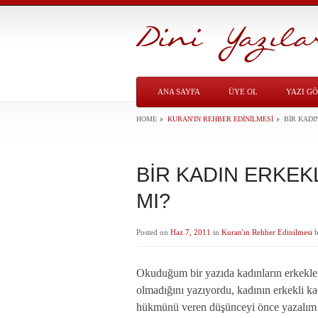
ANA SAYFA
ÜYE OL
YAZI G
HOME
KURAN'IN REHBER EDINILMESI
BİR KADI
BİR KADIN ERKEK
MI?
Posted on
Haz 7, 2011
in
Kuran'ın Rehber Edinilmesi
Okuduğum bir yazıda kadınların erkekl
olmadığını yazıyordu, kadının erkekli k
hükmünü veren düşünceyi önce yazalım 