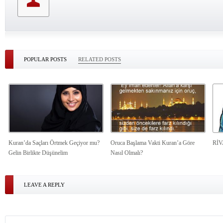
POPULAR POSTS
RELATED POSTS
Kuran’da Saçları Örtmek Geçiyor mu?
Oruca Başlama Vakti Kuran’a Göre
Rİ
Gelin Birlikte Düşünelim
Nasıl Olmalı?
LEAVE A REPLY