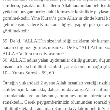
emirlerin, yasakların, helallerin Allah tarafından belirlend
yetkisini peygamberler dahil kimseyle kesinlikle paylaşm
görülmektedir. Yine Kuran’a göre Allah’ın dinde kural ko
getirme işini sadece Kuran aracılığıyla yaptığı pek çok ay
görülmektedir.
59. De ki, “ALLAH`ın size indirdiği rızıkların bir kısmını
haram ettiğinizi görmez misiniz?” De ki, “ALLAH mı size
ALLAH`a iftira mı ediyorsunuz?”
60. ALLAH adına yalan uyduranlar diriliş gününü dü
insanlara karşı bol lütuf sahibidir; ancak onların çoğu şü
10 – Yunus Suresi – 59, 60
Örneğin yukarıdaki 2 ayette Allah insanları verdiği rızıkl
ettikleri için kınamakta, dahası bu davranışı Allah’a iftir
tanımlamakta ve bu davranışlarının hesabının ahirette sor
etmektedir. Gerek peygamberimizin ölümünden sonraki yü
günümüzdeki din adamları Kuran’da Allah’ın belirttiği em