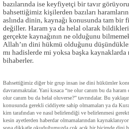
bazılarında ise keyfiyetçi bir tavır görüyor
bahsettiğimiz kişilerden bazıları haramların,
aslında dinin, kaynağı konusunda tam bir fi
değiller. Haram ya da helal olarak bildikler
gerçekte kaynağının ne olduğunu bilmemek
Allah’ın dini hükmü olduğunu düşündükler
mı hadislerde mi yoksa başka kaynaklarda 
bihaberler.
Bahsettiğimiz diğer bir grup insan ise dini hükümler ko
davranmaktalar. Yani kısaca “ne olur canım bu da haram 
olur canım bu da helal oluverse?” tavrındalar. Bu yaklaşım
konusunda gerekli ciddiyete sahip olmamaları ya da Kur
kim tarafından ve nasıl belirlendiği ve belirlenmesi gerek
kesin ayetlerden haberdar olmamalarından kaynaklanıyor o
sona dikkatle okuduğumuzda çok açık bir biçimde dini 