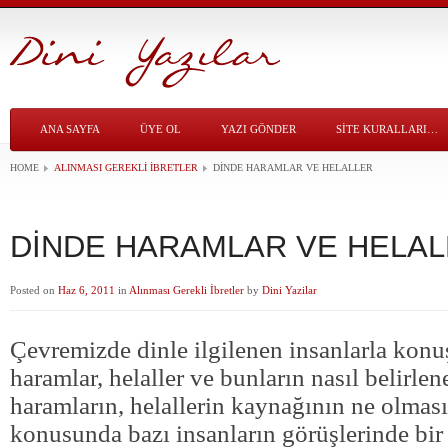
ANA SAYFA
ÜYE OL
YAZI GÖNDER
SITE KURALLARI…
HOME
ALINMASI GEREKLI İBRETLER
DİNDE HARAMLAR VE HELALLER
DİNDE HARAMLAR VE HELAL
Posted on
Haz 6, 2011
in
Alınması Gerekli İbretler
by
Dini Yazilar
Çevremizde dinle ilgilenen insanlarla ko
haramlar, helaller ve bunların nasıl belirlen
haramların, helallerin kaynağının ne olması
konusunda bazı insanların görüşlerinde bir