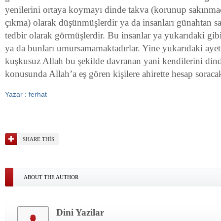
yenilerini ortaya koymayı dinde takva (korunup sakınmad
çıkma) olarak düşünmüşlerdir ya da insanları günahtan sa
tedbir olarak görmüşlerdir. Bu insanlar ya yukarıdaki gibi
ya da bunları umursamamaktadırlar. Yine yukarıdaki ayette
kuşkusuz Allah bu şekilde davranan yani kendilerini d
konusunda Allah’a eş gören kişilere ahirette hesap soracak
Yazar : ferhat
SHARE THIS
ABOUT THE AUTHOR
Dini Yazilar