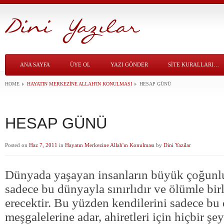
ANA SAYFA
ÜYE OL
YAZI GÖNDER
SITE KURALLARI…
HOME
HAYATIN MERKEZINE ALLAH'IN KONULMASI
HESAP GÜNÜ
HESAP GÜNÜ
Posted on
Haz 7, 2011
in
Hayatın Merkezine Allah'ın Konulması
by
Dini Yazilar
Dünyada yaşayan insanların büyük çoğunlu
sadece bu dünyayla sınırlıdır ve ölümle bir
erecektir. Bu yüzden kendilerini sadece bu
meşgalelerine adar, ahiretleri için hiçbir şe