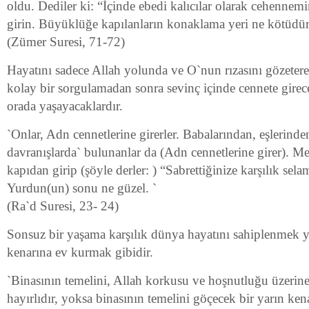
oldu. Dediler ki: “İçinde ebedi kalıcılar olarak cehennemi
girin. Büyüklüğe kapılanların konaklama yeri ne kötüdür
(Zümer Suresi, 71-72)
Hayatını sadece Allah yolunda ve O`nun rızasını gözetere
kolay bir sorgulamadan sonra sevinç içinde cennete gire
orada yaşayacaklardır.
`Onlar, Adn cennetlerine girerler. Babalarından, eşlerinde
davranışlarda` bulunanlar da (Adn cennetlerine girer). Mel
kapıdan girip (şöyle derler: ) “Sabrettiğinize karşılık sel
Yurdun(un) sonu ne güzel. `
(Ra`d Suresi, 23- 24)
Sonsuz bir yaşama karşılık dünya hayatını sahiplenmek yı
kenarına ev kurmak gibidir.
`Binasının temelini, Allah korkusu ve hoşnutluğu üzerin
hayırlıdır, yoksa binasının temelini göçecek bir yarın ke