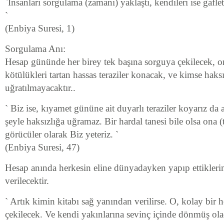
`İnsanları sorgulama (zamanı) yaklaştı, kendileri ise gaflet
`
(Enbiya Suresi, 1)
Sorgulama Anı:
Hesap gününde her birey tek başına sorguya çekilecek, ort
kötülükleri tartan hassas teraziler konacak, ve kimse haksı
uğratılmayacaktır..
` Biz ise, kıyamet gününe ait duyarlı teraziler koyarız da ar
şeyle haksızlığa uğramaz. Bir hardal tanesi bile olsa ona (t
görücüler olarak Biz yeteriz. `
(Enbiya Suresi, 47)
Hesap anında herkesin eline dünyadayken yapıp ettiklerini
verilecektir.
` Artık kimin kitabı sağ yanından verilirse. O, kolay bir 
çekilecek. Ve kendi yakınlarına sevinç içinde dönmüş ola