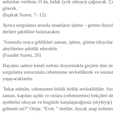
ardından verilirse, O da, helak (yok olmay)ı çağıracak. Çıl
girecek. `
(İnşikak Suresi, 7- 12)
Ayrıca sorgulama anında insanların işitme – görme duyuları
derileri şahitlikte bulunacaktır.
`Sonunda oraya geldikleri zaman, işitme, görme (duyuları
aleyhlerine şahitlik edecektir. `
(Fussilet Suresi, 20)
Hayatını sadece kendi nefsini doyurmakla geçiren tüm ins
sorgulama sonucunda cehenneme sevkedilecek ve sonsuza
yaşayacaklardır.
`İnkar edenler, cehenneme bölük bölük sevkedildiler. So
zaman, kapıları açıldı ve onlara (cehennemin) bekçileri d
ayetlerini okuyan ve bugünle karşılaşacağınızı (söyleyip) s
gelmedi mi?” Onlar: “Evet. ” dediler. Ancak azap kelimesi