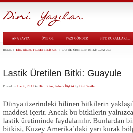
ANA SAYFA
ÜYE OL
YAZI GÖNDER
SITE KURALLARI…
HOME
DIN, BILIM, FELSEFE İLIŞKISI
LASTIK ÜRETILEN BITKI: GUAYULE
Lastik Üretilen Bitki: Guayule
Posted on
Haz 6, 2011
in
Din, Bilim, Felsefe İlişkisi
by
Dini Yazilar
Dünya üzerindeki bilinen bitkilerin yaklaşı
maddesi içerir. Ancak bu bitkilerin yalnızc
lastik üretiminde faydalanılır. Bunlardan b
bitkisi, Kuzey Amerika’daki yarı kurak böl