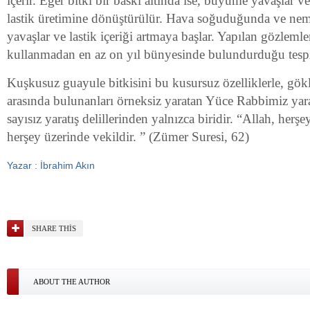
içerir. Eğer bitki bir baskı altında ise, büyüme yavaşlar v
lastik üretimine dönüştürülür. Hava soğuduğunda ve n
yavaşlar ve lastik içeriği artmaya başlar. Yapılan gözlemler
kullanmadan en az on yıl bünyesinde bulundurduğu tespit
Kuşkusuz guayule bitkisini bu kusursuz özelliklerle, gökle
arasında bulunanları örneksiz yaratan Yüce Rabbimiz yar
sayısız yaratış delillerinden yalnızca biridir. “Allah, herşey
herşey üzerinde vekildir. ” (Zümer Suresi, 62)
Yazar : İbrahim Akın
SHARE THIS
ABOUT THE AUTHOR