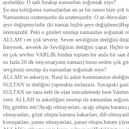
aydınlıktı. O tadı bırakıp namazdan soğumak niye?
Şu ana kıldığımız namazlardan en az bir tanesi bize çok tat
Namazımızı uzatmışızdır da uzatmışızdır. O an dünyaları v
şeye değişmeyizdir. (ki namaz hiçbir şeye değişilmez)H
istemişizdir. Peki o günleri unutup namazdan soğumak n
ALLAH`ı en çok severiz. Seven sevdiğinin dediğini düş
İsteyerek, severek de Sevdiğinin dediğini yapar. Hiçbir 
en çok sevilen VARLIK bizden toplam bir anda bir saat d
en fazla 20 dk istiyorsa(yatsı namazı) bunu neden çok
sevgimizi unutup da namazdan soğumak niye?
ALLAH`ın askeriyiz. Nasıl ki asker komutanının dediğini
SULTAN`ın dediğini yapmakta zorlanırız. Savaştaki gazile
SULTAN ise sana nefs ile olan mücadelende hem Yardım 
verir. ALLAH`ın askerliğini unutup da namazdan soğum
Hiç gördün mü?Ayağı olmayanları, ayağı olupta harama g
olmayanları, gözü olupta harama bakanları, dili olmayanla
konuşanları, parası olmayanları, parası olupta haram yiy