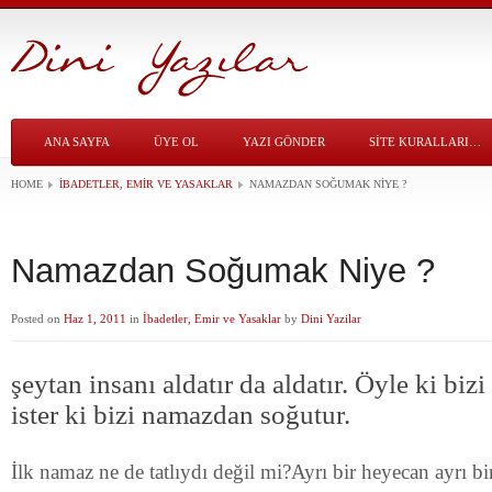
ANA SAYFA
ÜYE OL
YAZI GÖNDER
SITE KURALLARI…
HOME
İBADETLER, EMIR VE YASAKLAR
NAMAZDAN SOĞUMAK NIYE ?
Namazdan Soğumak Niye ?
Posted on
Haz 1, 2011
in
İbadetler, Emir ve Yasaklar
by
Dini Yazilar
şeytan insanı aldatır da aldatır. Öyle ki biz
ister ki bizi namazdan soğutur.
İlk namaz ne de tatlıydı değil mi?Ayrı bir heyecan ayrı b