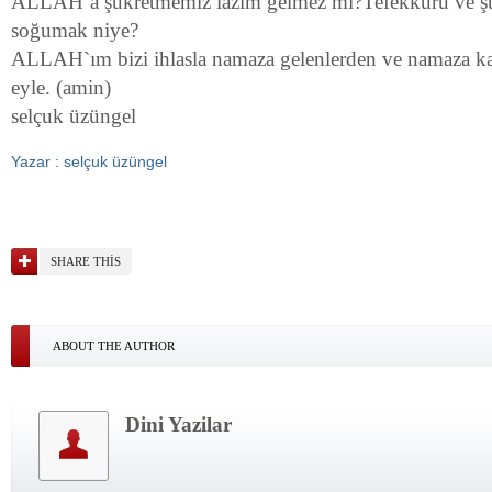
ALLAH`a şükretmemiz lazım gelmez mi?Tefekkürü ve ş
soğumak niye?
ALLAH`ım bizi ihlasla namaza gelenlerden ve namaza k
eyle. (amin)
selçuk üzüngel
Yazar : selçuk üzüngel
SHARE THIS
ABOUT THE AUTHOR
Dini Yazilar