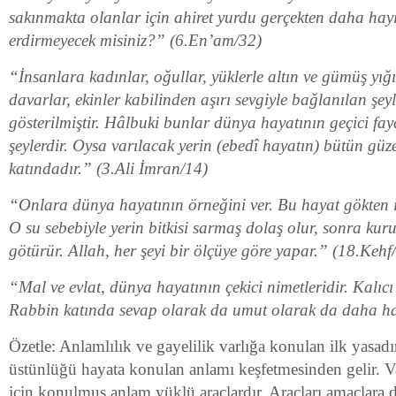
sakınmakta olanlar için ahiret yurdu gerçekten daha hayır
erdirmeyecek misiniz?” (6.En’am/32)
“İnsanlara kadınlar, oğullar, yüklerle altın ve gümüş yığı
davarlar, ekinler kabilinden aşırı sevgiyle bağlanılan şey
gösterilmiştir. Hâlbuki bunlar dünya hayatının geçici fa
şeylerdir. Oysa varılacak yerin (ebedî hayatın) bütün güze
katındadır.” (3.Ali İmran/14)
“Onlara dünya hayatının örneğini ver. Bu hayat gökten in
O su sebebiyle yerin bitkisi sarmaş dolaş olur, sonra ku
götürür. Allah, her şeyi bir ölçüye göre yapar.” (18.Kehf
“Mal ve evlat, dünya hayatının çekici nimetleridir. Kalıcı o
Rabbin katında sevap olarak da umut olarak da daha hay
Özetle: Anlamlılık ve gayelilik varlığa konulan ilk yasadır
üstünlüğü hayata konulan anlamı keşfetmesinden gelir. 
için konulmuş anlam yüklü araçlardır. Araçları amaçlara