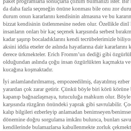
paket proğramlarla sonuçlarla çözüm bulmanızı ister. Bir 
da daha fazla seçeneğin önüne konması bile onu zor dur
durum onun kararlarını kendisinin almasına ve bu karar
bizzat kendisinin üstlenmesine neden olur. Özellikle dinî
insanların onları bir kaç seçenek karşısında serbest bır
kadar şaşırıp bocaladıklarını kendi tecrübelerimizle biliyo
aksini iddia etseler de aslında hayatlarına dair kararlarını
derece ürkmekteler. Erich Fromm’un dediği gibi özgürl
olduğundan aslında çoğu insan özgürlükten kaçmakta ve 
kucağına koşmaktadır.
İyi anlamlandırılmamış, empozeedilmiş, dayatılmış ezber d
yarardan çok zarar getirir. Çünkü böyle biri körü körüne
kapanıp bağnazlaşmaya, tutuculuğa mahkum olur. Böyle bi
karşısında rüzgârın önündeki yaprak gibi savrulabilir. 
kalıp bilgileri ezberleyip anlamadan benimseyen/benimser
dönemine doğru sorgulama imkânı bulunca, bunları sa
kendilerinde bulamazlarsa kabullenmekte zorluk çekmekte