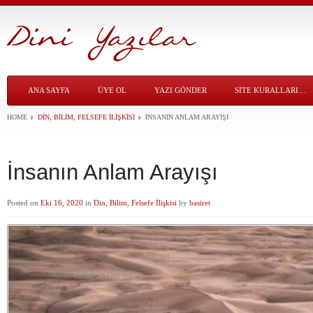
ANA SAYFA
ÜYE OL
YAZI GÖNDER
SITE KURALLARI…
HOME
DIN, BILIM, FELSEFE İLIŞKISI
İNSANIN ANLAM ARAYIŞI
İnsanın Anlam Arayışı
Posted on
Eki 16, 2020
in
Din, Bilim, Felsefe İlişkisi
by
basiret