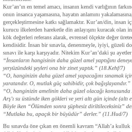
Kur’an’ın en temel amacı, insanın kendi varlığının farkın
onun insanca yaşamasına, hayatın anlamını yakalamasına
gerçekleştirmesine katkı sağlamaktır. Kur’an/din, insan iç
kurucu ilkelerden hareketle din anlayışını kuracak olan i
kök değerleri referans alarak, evrensel ölçekte değer üret
kendisidir. İnsan bir sınavla, denenmeyle, iyiyi, güzeli 
sınavı ile karşı karşıyadır. Nitekim Kur’an’daki şu ayetler
“İnsanların hangisinin daha güzel amel yaptığını deneye
yeryüzündeki şeyleri ona bir zinet yaptık.” (18.Kehf/7)
“O, hanginizin daha güzel amel yapacağını sınamak içi
yaratandır. O, mutlak güç sahibidir, çok bağışlayandır.”
“O, hanginizin amelinin daha güzel olacağı konusunda si
Arş’ı su üstünde iken gökleri ve yeri altı gün içinde (altı 
Böyle iken “Ölümden sonra şüphesiz diriltileceksiniz” des
“Mutlaka bu, apaçık bir büyüdür” derler.” (11.Hud/7)
Bu sınavda öne çıkan en önemli kavram “Allah’a kulluk 