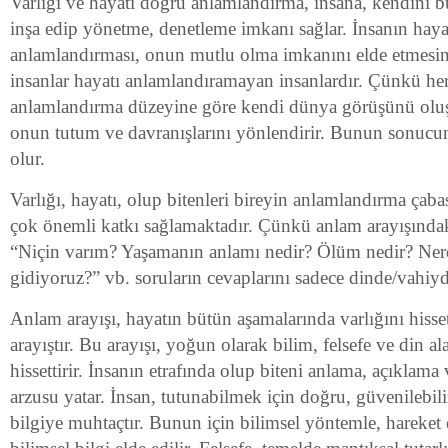
Varlığı ve hayatı doğru anlamlandırma, insana, kendini b
inşa edip yönetme, denetleme imkanı sağlar. İnsanın haya
anlamlandırması, onun mutlu olma imkanını elde etmesin
insanlar hayatı anlamlandıramayan insanlardır. Çünkü her 
anlamlandırma düzeyine göre kendi dünya görüşünü oluş
onun tutum ve davranışlarını yönlendirir. Bunun sonuc
olur.
Varlığı, hayatı, olup bitenleri bireyin anlamlandırma çab
çok önemli katkı sağlamaktadır. Çünkü anlam arayışındak
“Niçin varım? Yaşamanın anlamı nedir? Ölüm nedir? Ner
gidiyoruz?” vb. soruların cevaplarını sadece dinde/vahiyde
Anlam arayışı, hayatın bütün aşamalarında varlığını hisset
arayıştır. Bu arayışı, yoğun olarak bilim, felsefe ve din a
hissettirir. İnsanın etrafında olup biteni anlama, açıklam
arzusu yatar. İnsan, tutunabilmek için doğru, güvenilebili
bilgiye muhtaçtır. Bunun için bilimsel yöntemle, hareket e