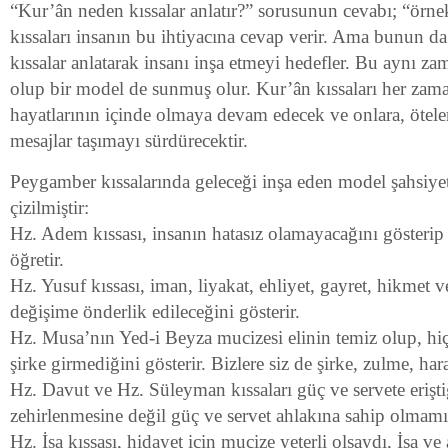
“Kur’ân neden kıssalar anlatır?” sorusunun cevabı; “örn
kıssaları insanın bu ihtiyacına cevap verir. Ama bunun d
kıssalar anlatarak insanı inşa etmeyi hedefler. Bu aynı z
olup bir model de sunmuş olur. Kur’ân kıssaları her zam
hayatlarının içinde olmaya devam edecek ve onlara, ötele
mesajlar taşımayı sürdürecektir.
Peygamber kıssalarında geleceği inşa eden model şahsiyetl
çizilmiştir:
Hz. Adem kıssası, insanın hatasız olamayacağını gösterip
öğretir.
Hz. Yusuf kıssası, iman, liyakat, ehliyet, gayret, hikmet v
değişime önderlik edileceğini gösterir.
Hz. Musa’nın Yed-i Beyza mucizesi elinin temiz olup, hi
şirke girmediğini gösterir. Bizlere siz de şirke, zulme, ha
Hz. Davut ve Hz. Süleyman kıssaları güç ve servete erişt
zehirlenmesine değil güç ve servet ahlakına sahip olmamız
Hz. İsa kıssası, hidayet için mucize yeterli olsaydı, İsa ve 