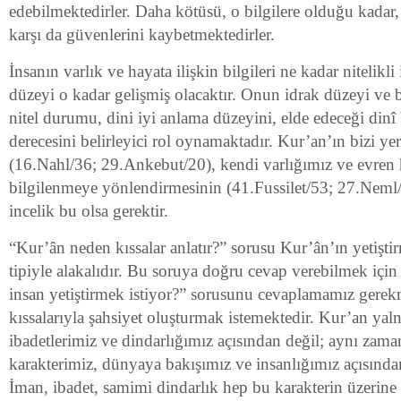
edebilmektedirler. Daha kötüsü, o bilgilere olduğu kadar
karşı da güvenlerini kaybetmektedirler.
İnsanın varlık ve hayata ilişkin bilgileri ne kadar nitelikl
düzeyi o kadar gelişmiş olacaktır. Onun idrak düzeyi ve bu
nitel durumu, dini iyi anlama düzeyini, elde edeceği dinî b
derecesini belirleyici rol oynamaktadır. Kur’an’ın bizi 
(16.Nahl/36; 29.Ankebut/20), kendi varlığımız ve evre
bilgilenmeye yönlendirmesinin (41.Fussilet/53; 27.Neml/
incelik bu olsa gerektir.
“Kur’ân neden kıssalar anlatır?” sorusu Kur’ân’ın yetiştir
tipiyle alakalıdır. Bu soruya doğru cevap verebilmek için
insan yetiştirmek istiyor?” sorusunu cevaplamamız gerek
kıssalarıyla şahsiyet oluşturmak istemektedir. Kur’an yal
ibadetlerimiz ve dindarlığımız açısından değil; aynı zama
karakterimiz, dünyaya bakışımız ve insanlığımız açısından 
İman, ibadet, samimi dindarlık hep bu karakterin üzerine b