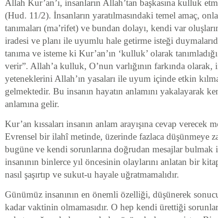
Allah Kur’an’ı, insanların Allah’tan başkasına kulluk et
(Hud. 11/2). İnsanların yaratılmasındaki temel amaç, onlar
tanımaları (ma’rifet) ve bundan dolayı, kendi var oluşları
iradesi ve planı ile uyumlu hale getirme isteği duymalarıdı
tanıma ve isteme ki Kur’an’ın ‘kulluk’ olarak tanımladığı
verir”. Allah’a kulluk, O’nun varlığının farkında olarak, i
yeteneklerini Allah’ın yasaları ile uyum içinde etkin kılm
gelmektedir. Bu insanın hayatın anlamını yakalayarak ken
anlamına gelir.
Kur’an kıssaları insanın anlam arayışına cevap verecek me
Evrensel bir ilahî metinde, üzerinde fazlaca düşünmeye
bugüne ve kendi sorunlarına doğrudan mesajlar bulmak
insanının binlerce yıl öncesinin olaylarını anlatan bir kit
nasıl şaşırtıp ve sukut-u hayale uğratmamalıdır.
Günümüz insanının en önemli özelliği, düşünerek sonucu
kadar vaktinin olmamasıdır. O hep kendi ürettiği sorunlar