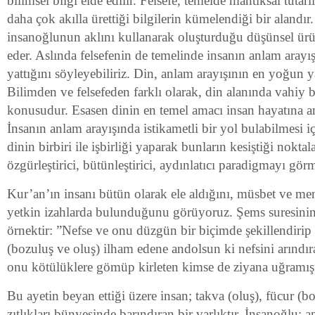
bilimsel bilgi elde edilir. Felsefe, temelde mantıksal tutarl
daha çok akılla ürettiği bilgilerin kümelendiği bir alandır. 
insanoğlunun aklını kullanarak oluşturduğu düşünsel ürün
eder. Aslında felsefenin de temelinde insanın anlam aray
yattığını söyleyebiliriz. Din, anlam arayışının en yoğun y
Bilimden ve felsefeden farklı olarak, din alanında vahiy b
konusudur. Esasen dinin en temel amacı insan hayatına a
İnsanın anlam arayışında istikametli bir yol bulabilmesi iç
dinin birbiri ile işbirliği yaparak bunların kesiştiği nokta
özgürleştirici, bütünleştirici, aydınlatıcı paradigmayı gö
Kur’an’ın insanı bütün olarak ele aldığını, müsbet ve me
yetkin izahlarda bulunduğunu görüyoruz. Şems suresinin 
örnektir: ”Nefse ve onu düzgün bir biçimde şekillendirip 
(bozuluş ve oluş) ilham edene andolsun ki nefsini arındır
onu kötülüklere gömüp kirleten kimse de ziyana uğramışt
Bu ayetin beyan ettiği üzere insan; takva (oluş), fücur (b
zıtlıkları bünyesinde barındıran bir varlıktır. İnsanoğlu; 