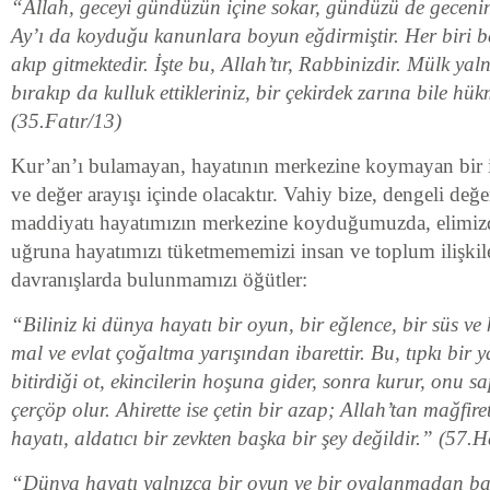
“Allah, geceyi gündüzün içine sokar, gündüzü de gecenin
Ay’ı da koyduğu kanunlara boyun eğdirmiştir. Her biri be
akıp gitmektedir. İşte bu, Allah’tır, Rabbinizdir. Mülk ya
bırakıp da kulluk ettikleriniz, bir çekirdek zarına bile h
(35.Fatır/13)
Kur’an’ı bulamayan, hayatının merkezine koymayan bir i
ve değer arayışı içinde olacaktır. Vahiy bize, dengeli değe
maddiyatı hayatımızın merkezine koyduğumuzda, elimizd
uğruna hayatımızı tüketmememizi insan ve toplum ilişkil
davranışlarda bulunmamızı öğütler:
“Biliniz ki dünya hayatı bir oyun, bir eğlence, bir süs v
mal ve evlat çoğaltma yarışından ibarettir. Bu, tıpkı bir
bitirdiği ot, ekincilerin hoşuna gider, sonra kurur, onu 
çerçöp olur. Ahirette ise çetin bir azap; Allah’tan mağfire
hayatı, aldatıcı bir zevkten başka bir şey değildir.” (57.
“Dünya hayatı yalnızca bir oyun ve bir oyalanmadan baş