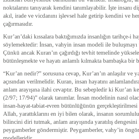
noktalarını tanıyarak kendini tanımlayabilir. İşte insanı d
akıl, irade ve vicdanını işlevsel hale getirip kendini ve h
çağırmasıdır.
Kur’an’daki kıssalara baktığımızda insanlığın tarihçe-i ha
söylemektedir: İnsan, vahyin insan modeli ile buluşmayı 
Çünkü ancak Kuran’ın çağırdığı tevhit temelinde yükselen
bütünleşmekte ve hayatı anlamlı kılmakta bambaşka bir boy
“Kur’an nedir?” sorusuna cevap, Kur’an’ın anlaşılır ve ya
açısından verilmelidir. Kuran, insan hayatını anlamlandır
anlam arayışına ilahi cevaptır. Bu sebepledir ki Kur’an k
(2/97; 17/94)” olarak tanımlar. İnsan modelinin nasıl ola
insan-hayat-tabiat-evren bütünlüğünün gerçekleştirilmesi 
Allah, yarattıklarını en iyi bilen olarak, insanın sorumlul
bilincini diri tutmak, anlam arayışında yaratılış dengesin
peygamberler göndermiştir. Peygamberler, vahy’in öngö
modelleridir.