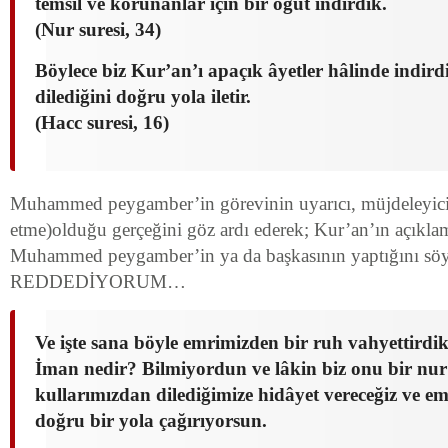
temsil ve korunanlar için bir öğüt indirdik.
(Nur suresi, 34)
Böylece biz Kur’an’ı apaçık âyetler hâlinde indird
dilediğini doğru yola iletir.
(Hacc suresi, 16)
Muhammed peygamber’in görevinin uyarıcı, müjdeleyici
etme)olduğu gerçeğini göz ardı ederek; Kur’an’ın açıkl
Muhammed peygamber’in ya da başkasının yaptığını söy
REDDEDİYORUM…
Ve işte sana böyle emrimizden bir ruh vahyettirdik
İman nedir? Bilmiyordun ve lâkin biz onu bir nur
kullarımızdan dilediğimize hidâyet vereceğiz ve em
doğru bir yola çağırıyorsun.