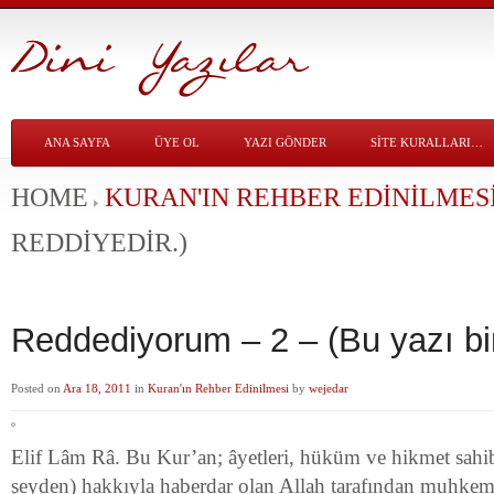
ANA SAYFA
ÜYE OL
YAZI GÖNDER
SITE KURALLARI…
HOME
KURAN'IN REHBER EDINILMES
REDDIYEDIR.)
Reddediyorum – 2 – (Bu yazı bir
Posted on
Ara 18, 2011
in
Kuran'ın Rehber Edinilmesi
by
wejedar
Elif Lâm Râ. Bu Kur’an; âyetleri, hüküm ve hikmet sahi
şeyden) hakkıyla haberdar olan Allah tarafından muhkem 