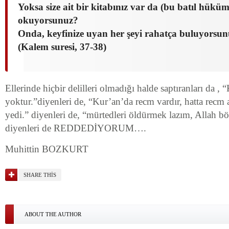
Yoksa size ait bir kitabınız var da (bu batıl hükü
okuyorsunuz?
Onda, keyfinize uyan her şeyi rahatça buluyorsun
(Kalem suresi, 37-38)
Ellerinde hiçbir delilleri olmadığı halde saptıranları da ,
yoktur.”diyenleri de, “Kur’an’da recm vardır, hatta recm
yedi.” diyenleri de, “mürtedleri öldürmek lazım, Allah b
diyenleri de REDDEDİYORUM….
Muhittin BOZKURT
SHARE THIS
ABOUT THE AUTHOR