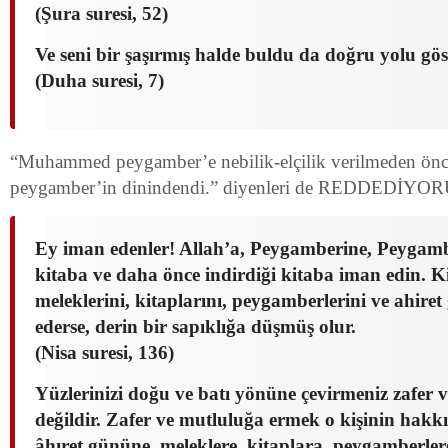
(Şura suresi, 52)
Ve seni bir şaşırmış halde buldu da doğru yolu gö
(Duha suresi, 7)
“Muhammed peygamber’e nebilik-elçilik verilmeden önc
peygamber’in dinindendi.” diyenleri de REDDEDİY
Ey iman edenler! Allah’a, Peygamberine, Peygamb
kitaba ve daha önce indirdiği kitaba iman edin. K
meleklerini, kitaplarını, peygamberlerini ve ahire
ederse, derin bir sapıklığa düşmüş olur.
(Nisa suresi, 136)
Yüzlerinizi doğu ve batı yönüne çevirmeniz zafer
değildir. Zafer ve mutluluğa ermek o kişinin hakkıd
âhıret gününe, meleklere, kitaplara, peygamberler