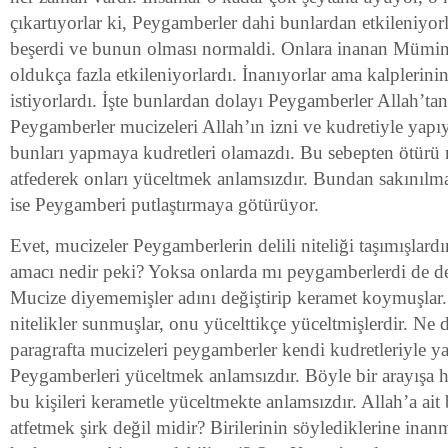
çıkartıyorlar ki, Peygamberler dahi bunlardan etkileniyor
beşerdi ve bunun olması normaldi. Onlara inanan Mümin
oldukça fazla etkileniyorlardı. İnanıyorlar ama kalplerini
istiyorlardı. İşte bunlardan dolayı Peygamberler Allah’tan
Peygamberler mucizeleri Allah’ın izni ve kudretiyle yapıy
bunları yapmaya kudretleri olamazdı. Bu sebepten ötürü
atfederek onları yüceltmek anlamsızdır. Bundan sakınılm
ise Peygamberi putlaştırmaya götürüyor.
Evet, mucizeler Peygamberlerin delili niteliği taşımışlard
amacı nedir peki? Yoksa onlarda mı peygamberlerdi de de
Mucize diyememişler adını değiştirip keramet koymuşlar.
nitelikler sunmuşlar, onu yücelttikçe yüceltmişlerdir. Ne 
paragrafta mucizeleri peygamberler kendi kudretleriyle y
Peygamberleri yüceltmek anlamsızdır. Böyle bir arayışa h
bu kişileri kerametle yüceltmekte anlamsızdır. Allah’a ait b
atfetmek şirk değil midir? Birilerinin söylediklerine ina