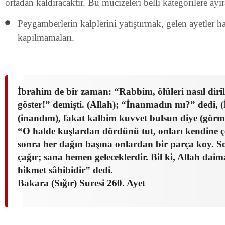
ortadan kaldıracaktır. Bu mucizeleri belli kategorilere ayıra
Peygamberlerin kalplerini yatıştırmak, gelen ayetler
kapılmamaları.
İbrahim de bir zaman: “Rabbim, ölüleri nasıl diril
göster!” demişti. (Allah); “İnanmadın mı?” dedi, 
(inandım), fakat kalbim kuvvet bulsun diye (görm
“O halde kuşlardan dördünü tut, onları kendine çek
sonra her dağın başına onlardan bir parça koy. S
çağır; sana hemen geleceklerdir. Bil ki, Allah da
hikmet sâhibidir” dedi.
Bakara (Sığır) Suresi 260. Ayet