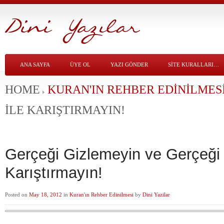
ANA SAYFA
ÜYE OL
YAZI GÖNDER
SITE KURALLARI…
HOME
KURAN'IN REHBER EDINILMES
İLE KARIŞTIRMAYIN!
Gerçeği Gizlemeyin ve Gerçeği Y
Karıştırmayın!
Posted on
May 18, 2012
in
Kuran'ın Rehber Edinilmesi
by
Dini Yazilar