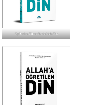
Uydurulan Din ve Kur'an'daki Din