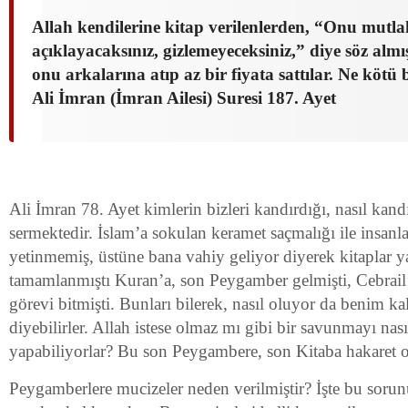
Allah kendilerine kitap verilenlerden, “Onu mutla
açıklayacaksınız, gizlemeyeceksiniz,” diye söz almış
onu arkalarına atıp az bir fiyata sattılar. Ne kötü bi
Ali İmran (İmran Ailesi) Suresi 187. Ayet
Ali İmran 78. Ayet kimlerin bizleri kandırdığı, nasıl kan
sermektedir. İslam’a sokulan keramet saçmalığı ile insanl
yetinmemiş, üstüne bana vahiy geliyor diyerek kitaplar y
tamamlanmıştı Kuran’a, son Peygamber gelmişti, Cebrail
görevi bitmişti. Bunları bilerek, nasıl oluyor da benim k
diyebilirler. Allah istese olmaz mı gibi bir savunmayı nas
yapabiliyorlar? Bu son Peygambere, son Kitaba hakaret 
Peygamberlere mucizeler neden verilmiştir? İşte bu sorunu