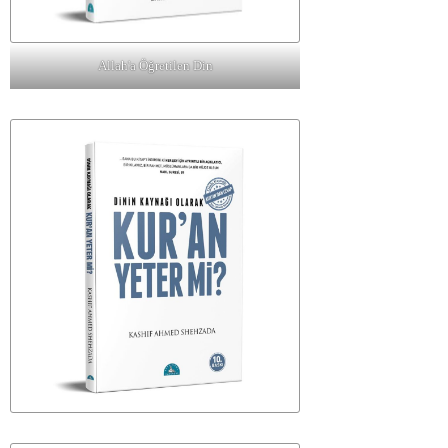
Allah'a Öğretilen Din