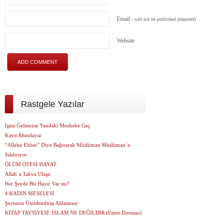
Email
- will not be published
(required)
Website
Rastgele Yazılar
İşine Gelmezse Yandaki Mezhebe Geç
Kayıt Altındayız
“Allahu Ekber” Diye Bağırarak Müslüman Müslüman’a
Saldırıyor
ÖLÜM ÖTESİ HAYAT
Allah`a Takva Ulaşır
Her Şeyde Bir Hayır Var mı?
4 KADIN MESELESİ
Şeytanın Ümitlendirip Aldatması
KİTAP TAVSİYESİ: İSLAM NE DEĞİLDİR (Emre Dorman)