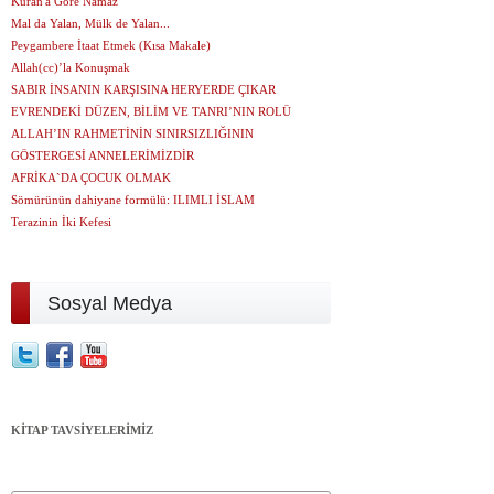
Kuran'a Göre Namaz
Mal da Yalan, Mülk de Yalan...
Peygambere İtaat Etmek (Kısa Makale)
Allah(cc)’la Konuşmak
SABIR İNSANIN KARŞISINA HERYERDE ÇIKAR
EVRENDEKİ DÜZEN, BİLİM VE TANRI’NIN ROLÜ
ALLAH’IN RAHMETİNİN SINIRSIZLIĞININ
GÖSTERGESİ ANNELERİMİZDİR
AFRİKA`DA ÇOCUK OLMAK
Sömürünün dahiyane formülü: ILIMLI İSLAM
Terazinin İki Kefesi
Sosyal Medya
KİTAP TAVSİYELERİMİZ