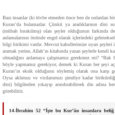
Bazı insanlar (ki tövbe etmeden önce ben de onlardan biri
Kuran’da bulamazlar. Çünkü ya aradıklarının dini so
(mübah bırakılmış) olan şeyler olduğunun farkında de
anlamalarının önünde engel olarak içlerindeki geleneksel 
bilgi birikimi vardır. Mevcut kabullerimize uyan şeyleri i
aramak yerine, Allah’ın kitabında yazan şeylerle kendi k
olmadığını anlamaya çalışmamız gerekmez mi? “Bak 
böyle yapmamız gerekiyor, demek ki Kuran her şeyi aç
Kuran’ın eksik olduğunu söylemiş olarak ona karşı 
Oysa aklımızı ve vicdanımızı şimdiye kadar biriktirdiğ
dini) bilgilerden yıkayıp arındırabilirsek din adına he
görebiliriz.
14-İbrahim 52 “İşte bu Kur’ân insanlara beliğ b