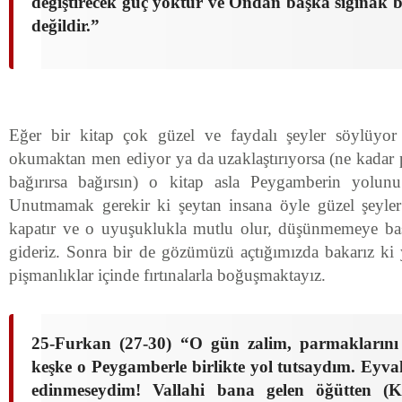
değiştirecek güç yoktur ve Ondan başka sığına
değildir.
”
Eğer bir kitap çok güzel ve faydalı şeyler söylüyor 
okumaktan men ediyor ya da uzaklaştırıyorsa (ne kadar
bağırırsa bağırsın) o kitap asla Peygamberin yolun
Unutmamak gerekir ki şeytan insana öyle güzel şeyler f
kapatır ve o uyuşuklukla mutlu olur, düşünmemeye baş
gideriz. Sonra bir de gözümüzü açtığımızda bakarız ki 
pişmanlıklar içinde fırtınalarla boğuşmaktayız.
25-Furkan (27-30) “O gün zalim, parmaklarını 
keşke o Peygamberle birlikte yol tutsaydım. Eyva
edinmeseydim! Vallahi bana gelen öğütten (K