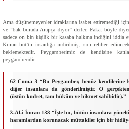
Ama düşünemeyenler idraklarına isabet ettiremediği için
ve “bak burada Arapça diyor” derler. Fakat böyle diy
sadece on bin kişilik bir kasaba halkına indiğini iddia
Kuran bütün insanlığa indirilmiş, onu rehber edinece
beklemektedir. Peygamberimiz de kendisine katıla
peygamberidir.
62-Cuma 3 “Bu Peygamber, henüz kendilerine 
diğer insanlara da gönderilmiştir. O gerçekte
(üstün kudret, tam hüküm ve hikmet sahibidir).
”
3-Al-i İmran 138 “İşte bu, bütün insanlara yönelti
haramlardan korunacak müttakiler için bir hidâye