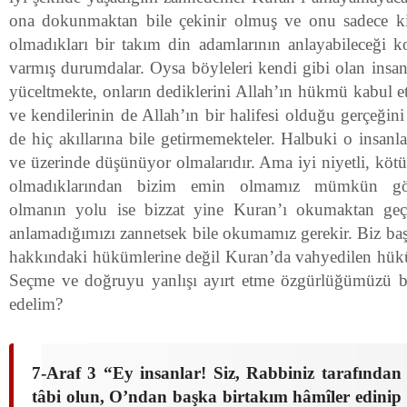
ona dokunmaktan bile çekinir olmuş ve onu sadece k
olmadıkları bir takım din adamlarının anlayabileceği ko
varmış durumdalar. Oysa böyleleri kendi gibi olan insa
yüceltmekte, onların dediklerini Allah’ın hükmü kabul et
ve kendilerinin de Allah’ın bir halifesi olduğu gerçeğini
de hiç akıllarına bile getirmemekteler. Halbuki o insanl
ve üzerinde düşünüyor olmalarıdır. Ama iyi niyetli, kötü 
olmadıklarından bizim emin olmamız mümkün gö
olmanın yolu ise bizzat yine Kuran’ı okumaktan geç
anlamadığımızı zannetsek bile okumamız gerekir. Biz baş
hakkındaki hükümlerine değil Kuran’da vahyedilen hükü
Seçme ve doğruyu yanlışı ayırt etme özgürlüğümüzü ba
edelim?
7-Araf 3 “Ey insanlar! Siz, Rabbiniz tarafından 
tâbi olun, O’ndan başka birtakım hâmîler edinip