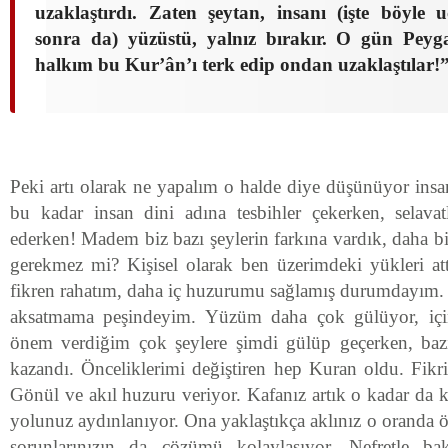
uzaklaştırdı. Zaten şeytan, insanı (işte böyle
sonra da) yüzüstü, yalnız bırakır. O gün Pey
halkım bu Kur’ân’ı terk edip ondan uzaklaştılar!”
Peki artı olarak ne yapalım o halde diye düşünüyor insan
bu kadar insan dini adına tesbihler çekerken, selavatla
ederken! Madem biz bazı şeylerin farkına vardık, daha b
gerekmez mi? Kişisel olarak ben üzerimdeki yükleri a
fikren rahatım, daha iç huzurumu sağlamış durumdayım. İ
aksatmama peşindeyim. Yüzüm daha çok gülüyor, içi
önem verdiğim çok şeylere şimdi gülüp geçerken, baz
kazandı. Önceliklerimi değiştiren hep Kuran oldu. Fik
Gönül ve akıl huzuru veriyor. Kafanız artık o kadar da k
yolunuz aydınlanıyor. Ona yaklaştıkça aklınız o oranda 
sorunlarınızın da çözümü kolaylaşıyor. Nefretle bakt