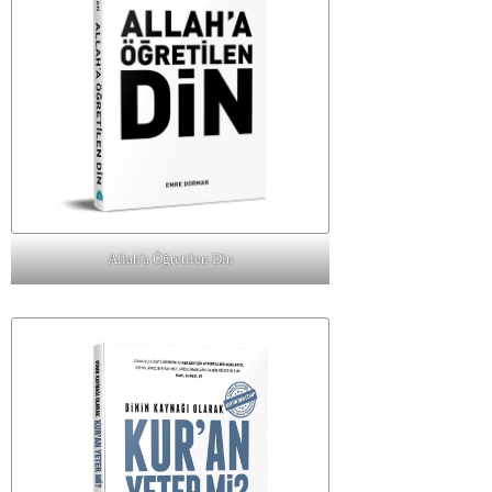
Allah'a Öğretilen Din