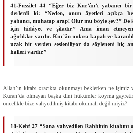
41-Fussilet 44 “Eğer biz Kur’ân’ı yabancı bir
derlerdi ki: “Neden, onun âyetleri açıkça b
yabancı, muhatap arap! Olur mu böyle şey?” De k
için hidâyet ve şifadır.” Ama iman etmeyenl
ağırlıklar vardır. Kur’ân onlara kapalı ve karanlı
uzak bir yerden sesleniliyor da söyleneni hiç an
halleri vardır.
”
Allah’ın kitabı oracıkta okunmayı beklerken ne işimiz 
Kuran’da olmayan başka dini hükümler koyma gayretind
öncelikle bize vahyedilmiş kitabı okumalı değil miyiz?
18-Kehf 27 “Sana vahyedilen Rabbinin kitabını o