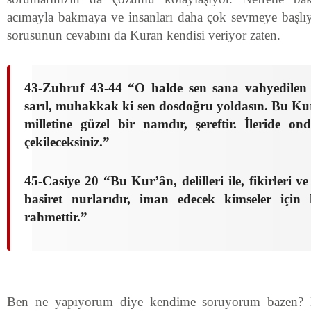
acımayla bakmaya ve insanları daha çok sevmeye başlı
sorusunun cevabını da Kuran kendisi veriyor zaten.
43-Zuhruf 43-44 “O halde sen sana vahyedilen 
sarıl, muhakkak ki sen dosdoğru yoldasın. Bu K
milletine güzel bir namdır, şereftir. İleride o
çekileceksiniz.
”
45-Casiye 20 “Bu Kur’ân, delilleri ile, fikirleri v
basiret nurlarıdır, iman edecek kimseler için
rahmettir.”
Ben ne yapıyorum diye kendime soruyorum bazen?