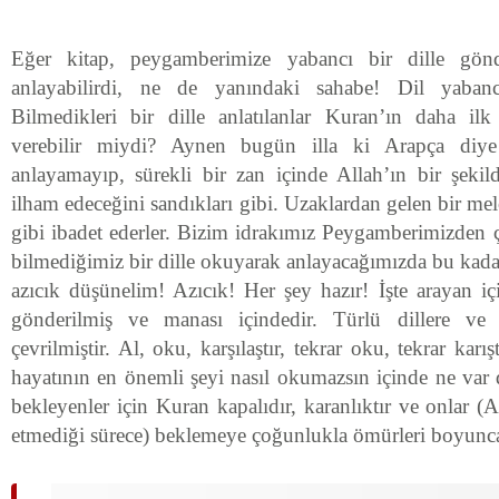
Eğer kitap, peygamberimize yabancı bir dille gön
anlayabilirdi, ne de yanındaki sahabe! Dil yaban
Bilmedikleri bir dille anlatılanlar Kuran’ın daha il
verebilir miydi? Aynen bugün illa ki Arapça diye d
anlayamayıp, sürekli bir zan içinde Allah’ın bir şekil
ilham edeceğini sandıkları gibi. Uzaklardan gelen bir mel
gibi ibadet ederler. Bizim idrakımız Peygamberimizden ç
bilmediğimiz bir dille okuyarak anlayacağımızda bu kadar 
azıcık düşünelim! Azıcık! Her şey hazır! İşte arayan iç
gönderilmiş ve manası içindedir. Türlü dillere ve 
çevrilmiştir. Al, oku, karşılaştır, tekrar oku, tekrar ka
hayatının en önemli şeyi nasıl okumazsın içinde ne va
bekleyenler için Kuran kapalıdır, karanlıktır ve onlar (
etmediği sürece) beklemeye çoğunlukla ömürleri boyunca