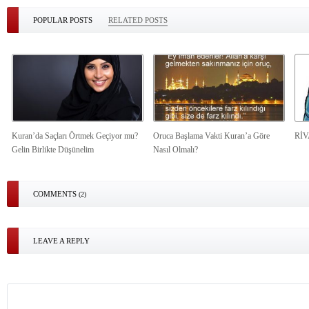
POPULAR POSTS
RELATED POSTS
Kuran’da Saçları Örtmek Geçiyor mu?
Oruca Başlama Vakti Kuran’a Göre
Rİ
Gelin Birlikte Düşünelim
Nasıl Olmalı?
COMMENTS
(2)
LEAVE A REPLY