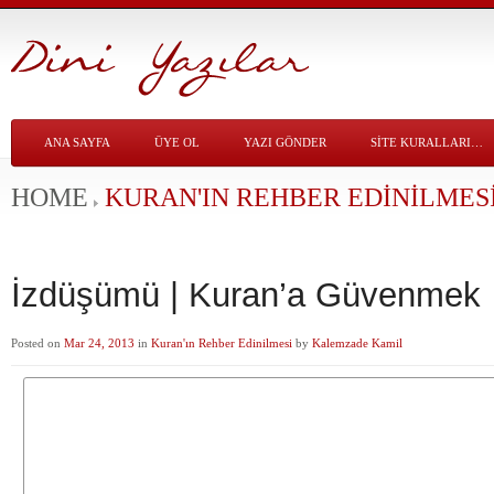
ANA SAYFA
ÜYE OL
YAZI GÖNDER
SITE KURALLARI…
HOME
KURAN'IN REHBER EDINILMES
İzdüşümü | Kuran’a Güvenmek
Posted on
Mar 24, 2013
in
Kuran'ın Rehber Edinilmesi
by
Kalemzade Kamil