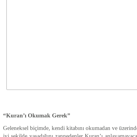
“Kuran’ı Okumak Gerek”
Geleneksel biçimde, kendi kitabını okumadan ve üzerin
iyi şekilde yaşadığını zannedenler Kuran’ı anlayamayac