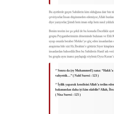
Bu ayetlerde geçen Sabiilerin kim olduğuna dair bin tür
çeviriyorlar.İnsan düşünmeden edemiyor,Allah bunlara 
diye yazıyorlar,Şimdi hem iman edip hem nasıl yıldızl
Benim teorim ise şu şekil de bu konuda.Öncelikle ayett
grupta Peygamberimizin döneminde bulunan ve Ehli Kita
uyup onunla beraber Mekke’ye göç eden insanlardan 
araştırma bile sizi Hz.İbrahim’e götürür.Siyer kitaplar
insanlardan bahsedilir.Ben bu Sabiilerin Hanif adı ve
bu grupla aynı inancı paylaştığı söylenir.Oysa Kuran’da
‘’ Sonra da (ey Muhammed!) sana: “Hakk’a y
vahyettik…’’ ( Nahl Suresi : 123 )
‘’ İyilik yaparak kendisini Allah’a teslim ed
bakımından daha iyi kim olabilir? Allah, İbr
( Nisa Suresi : 125 )