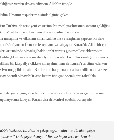
aldığımız yerden devam ediyoruz Allah’ın izniyle.
dim.Umarım tespitlerim sizinde ilginizi çeker.
im.Türkiye’de artık yeni ve orijinal bir meal yazılmasının zamanı geldiğini
an’ı aldığım için bazı konularda inanılmaz zorluklar
n mesajının ve etkisinin sınırlı kalmasına ve araştırma yapacak kişilere
nu düşünüyorum.Örneklerle açıklamaya çalışayım.Kuran’da Allah bir çok
leri orijinalinde olmadığı halde sanki varmış gibi meallere eklenmekte.
otifar,Mısır ve daha niceleri.İşin üzücü olan kısmı,bu saydığım isimlerin
edilmiş bir kitap diye dikkate almayalım, hem de Kuran’ı tercüme ederken
eçiyormuş gibi sunalım.Bu durumu hangi mantıkla izah edilir onu da size
etay önemli olmayabilir ama benim için çok önemli onu rahatlıkla
alinde yazacağım,bu sefer her zamankinden farklı olarak çıkarımlarımı
 düşünüyorum.Dileyen Kuran’dan da kontrol edebilir bu sayede.
, Rabb’i hakkında İbrahim’le çekişeni görmedin mi? İbrahim şöyle
 öldürür.” O da şöyle demişti: “Ben de hayat veririm, hem de