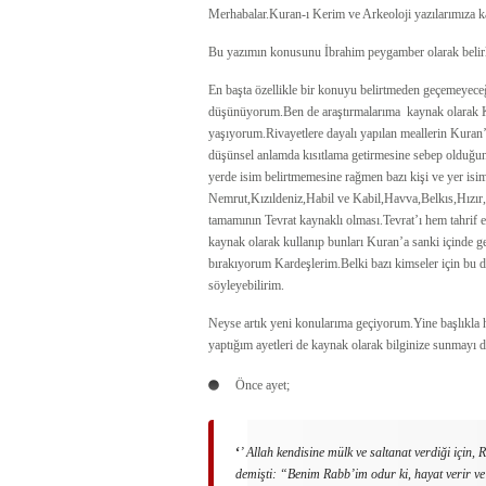
Merhabalar.Kuran-ı Kerim ve Arkeoloji yazılarımıza k
Bu yazımın konusunu İbrahim peygamber olarak belirle
En başta özellikle bir konuyu belirtmeden geçemeyeceğ
düşünüyorum.Ben de araştırmalarıma kaynak olarak Kur
yaşıyorum.Rivayetlere dayalı yapılan meallerin Kuran’ı
düşünsel anlamda kısıtlama getirmesine sebep olduğu
yerde isim belirtmemesine rağmen bazı kişi ve yer isim
Nemrut,Kızıldeniz,Habil ve Kabil,Havva,Belkıs,Hızır,P
tamamının Tevrat kaynaklı olması.Tevrat’ı hem tahrif 
kaynak olarak kullanıp bunları Kuran’a sanki içinde g
bırakıyorum Kardeşlerim.Belki bazı kimseler için bu d
söyleyebilirim.
Neyse artık yeni konularıma geçiyorum.Yine başlıkla h
yaptığım ayetleri de kaynak olarak bilginize sunmayı
Önce ayet;
‘
’
Allah kendisine mülk ve saltanat verdiği için
demişti: “Benim Rabb’im odur ki, hayat verir ve