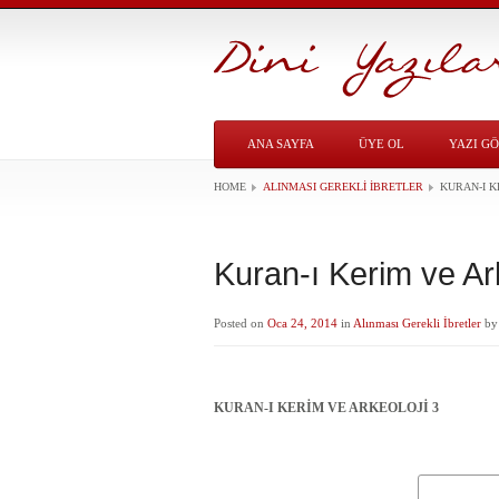
ANA SAYFA
ÜYE OL
YAZI G
HOME
ALINMASI GEREKLI İBRETLER
KURAN-I K
Kuran-ı Kerim ve Ar
Posted on
Oca 24, 2014
in
Alınması Gerekli İbretler
b
KURAN-I KERİM VE ARKEOLOJİ 3