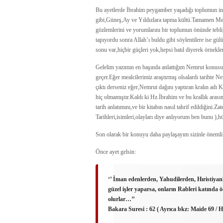
Bu ayetlerde İbrahim peygamber yaşadığı toplumun ina
gibi,Güneş,Ay ve Yıldızlara tapma kültü.Tamamen Me
gözlemlerini ve yorumlarını bir toplumun önünde teb
tapıyordu sonra Allah’ı buldu gibi söylentilere ise g
sonu var,hiçbir güçleri yok,hepsi batıl diyerek örnek
Gelelim yazımın en başında anlattığım Nemrut konusu
geçer.Eğer mealcilerimiz araştırmış olsalardı tarihte
çıktı derseniz eğer,Nemrut dağını yaptıran kralın adı
hiç olmamıştır.Kaldı ki Hz.İbrahim ve bu krallık arası
tarih anlatımını,ve bir kitabın nasıl tahrif edildiğini.Za
Tarihleri,isimleri,olayları diye anlıyorum ben bunu ),
Son olarak bir konuyu daha paylaşayım sizinle öneml
Önce ayet gelsin:
‘’ İman edenlerden, Yahudilerden, Hıristiyan
güzel işler yaparsa, onların Rableri katında 
olurlar…’’
Bakara Suresi : 62 ( Ayrıca bkz: Maide 69 / H