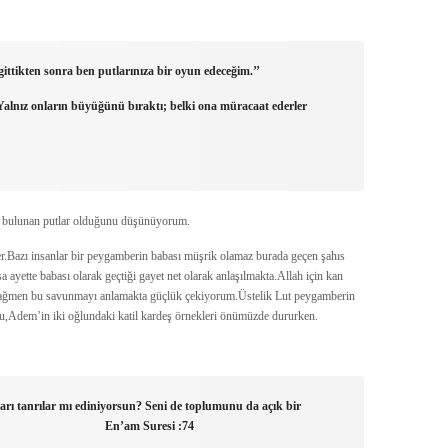
gittikten sonra ben putlarınıza bir oyun edeceğim.’’
Yalnız onların büyüğünü bıraktı; belki ona müracaat ederler
de bulunan putlar olduğunu düşünüyorum.
r.Bazı insanlar bir peygamberin babası müşrik olamaz burada geçen şahıs
 ayette babası olarak geçtiği gayet net olarak anlaşılmakta.Allah için kan
ne rağmen bu savunmayı anlamakta güçlük çekiyorum.Üstelik Lut peygamberin
,Adem’in iki oğlundaki katil kardeş örnekleri önümüzde dururken.
ları tanrılar mı ediniyorsun? Seni de toplumunu da açık bir
um…” En’am Suresi :74