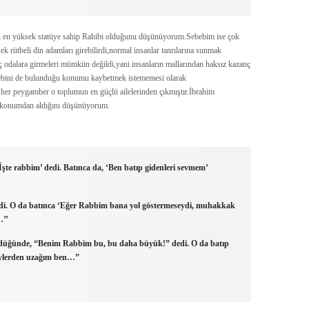
n en yüksek statüye sahip Rahibi olduğunu düşünüyorum.Sebebim ise çok
k rütbeli din adamları girebilirdi,normal insanlar tanrılarına sunmak
,iç odalara girmeleri mümkün değildi,yani insanların mallarından haksız kazanç
sebebini de bulunduğu konumu kaybetmek istememesi olarak
 her peygamber o toplumun en güçlü ailelerinden çıkmıştır.İbrahim
u konumdan aldığını düşünüyorum.
‘İşte rabbim’ dedi. Batınca da, ‘Ben batıp gidenleri sevmem’
edi. O da batınca ‘Eğer Rabbim bana yol göstermeseydi, muhakkak
…’’
düğünde, “Benim Rabbim bu, bu daha büyük!” dedi. O da batıp
şeylerden uzağım ben…”