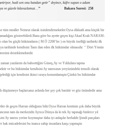
tiriyor, hadi sen onu batıdan getir” deyince, küfre sapan o adam
ruya ve güzele kılavuzlamaz…
’’ Bakara Suresi: 258
se tüm mealler Nemrut olarak isimlendirmekteler.Oysa dikkatli ama küçük bir
yaşamadığını gösterebilirdi.Bana göre bu ayette geçen kişi Akad Kralı NARAM-
 olan bu güçlü hükümdarın ( M.Ö 2200’ler ) en büyük özelliği tarihteki ilk
a tarihinde kendisini Tanrı ilan eden ilk hükümdar olmasıdır. ‘’ Dört Yönün
 teorimi desteklemektedir.
 zaman yazılarım da bahsettiğim Güneş,Ay ve Yıldızlara tapma
ktir ve bu hükümdar kendisini Ay tanrısının yeryüzündeki temsili olarak
elediği için kendisini ikinci sıraya konumlamıştır.Çünkü bu hükümdar
klı düşünmeye başlarsanız aslında her şey çok basittir ve göz önündedir ama
yetler de geçen Harran olduğunu bilir.Oysa Harran kentinin çok daha büyük
ncının tam da merkezidir.Ayrıca Dünya da ki tek Ay tapınağı binlerce yıl
ni Ay tanrısı yerine koymuştur daha iyi anlaşılır herhalde.Şimdi parçaları
 hak mücadelesini bu inanca sahip insanlara karşı yapmıştır.