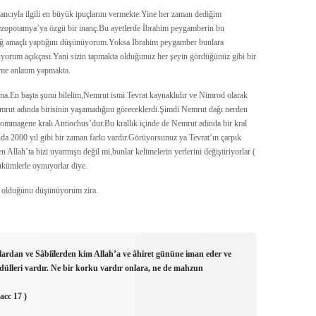
ncıyla ilgili en büyük ipuçlarını vermekte.Yine her zaman dediğim
zopotamya’ya özgü bir inanç.Bu ayetlerde İbrahim peygamberin bu
liğ amaçlı yaptığını düşünüyorum.Yoksa İbrahim peygamber bunlara
ülüyorum açıkçası.Yani sizin tapmakta olduğunuz her şeyin gördüğünüz gibi bir
leme anlatım yapmakta.
na.En başta şunu bilelim,Nemrut ismi Tevrat kaynaklıdır ve Nimrod olarak
 Nemrut adında birisinin yaşamadığını göreceklerdi.Şimdi Nemrut dağı nerden
 Kommagene kralı Antiochus’dur.Bu krallık içinde de Nemrut adında bir kral
nda 2000 yıl gibi bir zaman farkı vardır.Görüyorsunuz ya Tevrat’ın çarpık
ten Allah’ta bizi uyarmıştı değil mi,bunlar kelimelerin yerlerini değiştiriyorlar (
hükümlerle oynuyorlar diye.
i olduğunu düşünüyorum zira.
lardan ve Sâbiîlerden kim Allah’a ve âhiret gününe iman eder ve
ödülleri vardır. Ne bir korku vardır onlara, ne de mahzun
acc 17 )