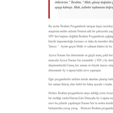
öldürürüm.” İbrahim, “Allah, güneşi doğudan ge
apışıp kalmıştı. Allah, zalimler toplumunu doğ
Bu ayette İbrahim Peygamberle tartışan kişiyi neredey
araştırma tarihte aslında Nemrut adlı bir şahsiyetin 
SİN’den başkası değildir.İbrahim Peygamberin çağdaşı
büyük imparatorluğu kurması ve daha da önemlisi düny
Tanrısı ‘’. Ayette geçen Mülk ve saltanat ifadesi de bu
Ayrıca Naram-Sin döneminde en güçlü inanç şekli her
inancıdır.Ayrıca Naram-Sin ismindeki ( SİN ) Ay deme
düşünmektedir.Güneş her zaman en büyük tanrıyı simg
döneminde Ay’a tapma kültü zirve yapmıştır.
Eğer peygamberler tarihini mistik alandan çıkartıp far
her zaman ihtiyaç olan farklı bir bakış açısıdır o kadar.
Herkes İbrahim peygamberin ateşe atıldığı yerin riva
bir özelliği vardır.Harran,Eski Dünyada Ay’a tapma ina
önce bu şehirde yapılmıştır.Naram-Sin’in neden kendisi
birleştirelim yavaş yavaş…Birincisi İbrahim peygamber