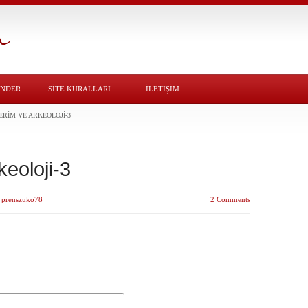
ÖNDER
SITE KURALLARI…
İLETİŞİM
ERIM VE ARKEOLOJI-3
keoloji-3
y
prenszuko78
2 Comments