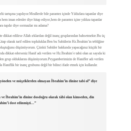
lü tartışma yapılıyor.Meallerde bile parantez içinde Yıldızlara tapanlar diye
hem iman edenler diye hitap ediyor,hem de parantez içine yıldıza tapanlar
ara tapılır diye sormazlar mı adama?
e dikkat edilirse Allah ırklardan değil inanç gruplarından bahsetmekte.Bu üç
p olarak tarif edilen topluluklar.Ben bu Sabiilerin Hz.İbrahim’in tebliğine
oluştuğunu düşünüyorum. Çünkü Sabiiler hakkında yapacağınız küçük bir
ında dikkat ederseniz Hanif adı verilen ve Hz.İbrahim’e tabii olan az sayıda ki
rilen grup olduklarını düşünüyorum.Peygamberimizin de Hanifler adı verilen
 Haniflik bir inanç grubunu değil bir bilinci ifade etmek için kullanılır.
önelen ve müşriklerden olmayan İbrahim’in dinine tabi ol” diye
en ve İbrahim’in dinine dosdoğru olarak tâbi olan kimseden, din
ahim’i dost edinmişti…’’