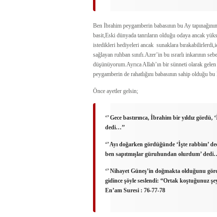
Ben İbrahim peygamberin babasının bu Ay tapınağını
basit,Eski dünyada tanrıların olduğu odaya ancak yükse
istedikleri hediyeleri ancak sunaklara bırakabilirlerdi
sağlayan ruhban sınıfı.Azer’in bu ısrarlı inkarının 
düşünüyorum.Ayrıca Allah’ın bir sünneti olarak gelen
peygamberin de rahatlığını babasının sahip olduğu b
Önce ayetler gelsin;
‘’ Gece bastırınca, İbrahim bir yıldız gördü, 
dedi…’’
‘’ Ayı doğarken gördüğünde ‘İşte rabbim’ d
ben sapıtmışlar güruhundan olurdum’ dedi
‘’ Nihayet Güneş’in doğmakta olduğunu gör
gidince şöyle seslendi: “Ortak koştuğunuz 
En’am Suresi : 76-77-78