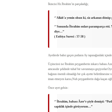
İkincisi Hz.İbrahim’in parçaladığı;
‘’ Allah’a yemin olsun ki, siz arkanızı dönüp 
‘’ Sonunda İbrahim onları paramparça etti. 
diye…’’
( Enbiya Suresi : 57-58 )
Ayetlerde bahsi geçen putların Ay tapınağındaki için
Üçüncüsü ise İbrahim peygamberin inkarcı babası Aze
amcasıdır şeklinde tuhaf bir savunmaya geçiyorlar.Oysa
bağının önemli olmadığı bir çok ayette belirtilmesi
iman etmeyen karısı,Nuh peygamberin dağa kaçan oğlu
Önce ayet gelsin :
‘’ İbrahim, babası Âzer’e şöyle demişti: “Put
sapıklık içinde görüyor