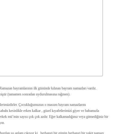
e Ramazan bayramlarının ilk gününde kılınan bayram namazları vardır.
iştir (tamamen sonradan uydurulmasına rağmen).
eşlerimizdirler. Çocukluğumuzun o masum bayram namazlarını
abahı kesinlikle erken kalkar , güzel kıyafetlerimizi giyer ve babamızla
rkek mü’min sayısı çok çok azdır. Eğer kalkamadığınız veya gitmediğiniz bir
yın.
i burdan şu anlam çıkıyor ki , herhangi bir günün herhangi bir vakit namazı,