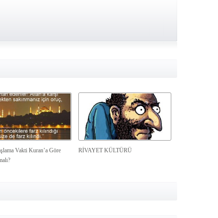
şlama Vakti Kuran’a Göre
RİVAYET KÜLTÜRÜ
malı?