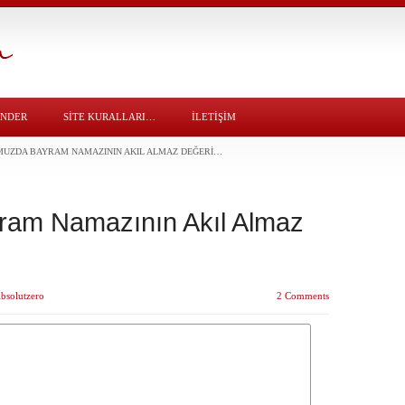
ÖNDER
SITE KURALLARI…
İLETİŞİM
UZDA BAYRAM NAMAZININ AKIL ALMAZ DEĞERI…
am Namazının Akıl Almaz
bsolutzero
2 Comments