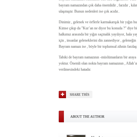
bayram namazından çok daha önemlidir , farzdır , kı
ulaşmıştır. Bunun nedenleri ise çok acıdır..
Dinimiz , gelenek ve örflerle karmakarışık bir yığın h
Kimse çıkıp da ”Kur’an ne diyor bu konuda ?” diye bi
halkımız arasında bir yığın saçmalık yayılıyor, hala yay
için , insanlar geleneklerini din zannediyor , geleneğin
Bayram namazı ise , böyle bir toplumsal zihnin farzlaşt
Tabiki de bayram namazının -müslümanların bir araya ge
yoktur. Önemli olan nokta bayram namazının , Allah’ın
verilmesindeki hatadır.
SHARE THIS
ABOUT THE AUTHOR