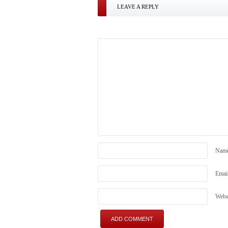
LEAVE A REPLY
Nam
Emai
Webs