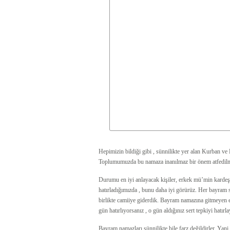
Hepimizin bildiği gibi , sünnilikte yer alan Kurban v
Toplumumuzda bu namaza inanılmaz bir önem atfedilm
Durumu en iyi anlayacak kişiler, erkek mü’min kard
hatırladığımızda , bunu daha iyi görürüz. Her bayram s
birlikte camiiye giderdik. Bayram namazına gitmeyen e
gün hatırlıyorsanız , o gün aldığınız sert tepkiyi hatırla
Bayram namazları sünnilikte bile farz değildirler. Yan