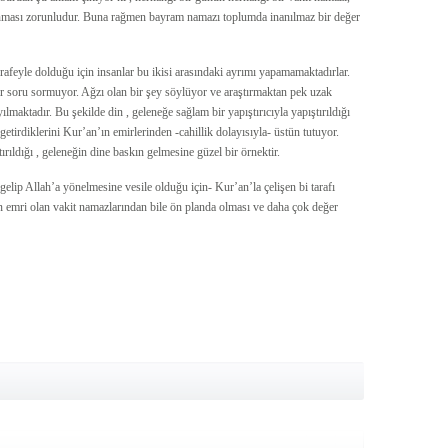
lınması zorunludur. Buna rağmen bayram namazı toplumda inanılmaz bir değer
urafeyle dolduğu için insanlar bu ikisi arasındaki ayrımı yapamamaktadırlar.
r soru sormuyor. Ağzı olan bir şey söylüyor ve araştırmaktan pek uzak
ılmaktadır. Bu şekilde din , geleneğe sağlam bir yapıştırıcıyla yapıştırıldığı
 getirdiklerini Kur’an’ın emirlerinden -cahillik dolayısıyla- üstün tutuyor.
ırıldığı , geleneğin dine baskın gelmesine güzel bir örnektir.
lip Allah’a yönelmesine vesile olduğu için- Kur’an’la çelişen bi tarafı
 emri olan vakit namazlarından bile ön planda olması ve daha çok değer