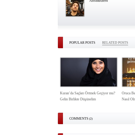
Absolutzero
POPULAR POSTS
RELATED POSTS
Kuran’da Saçları Örtmek Geçiyor mu?
Oruca Ba
Gelin Birlikte Düşünelim
Nasıl Ol
COMMENTS
(2)