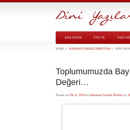
ANA SAYFA
ÜYE OL
YAZI G
HOME
ALINMASI GEREKLI İBRETLER
TOPLUMUM
Toplumumuzda Bayr
Değeri…
Posted on
Eki 4, 2014
in
Alınması Gerekli İbretler
by
A