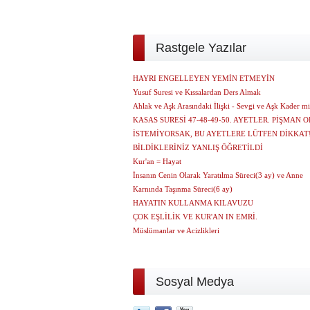
Rastgele Yazılar
HAYRI ENGELLEYEN YEMİN ETMEYİN
Yusuf Suresi ve Kıssalardan Ders Almak
Ahlak ve Aşk Arasındaki İlişki - Sevgi ve Aşk Kader mi
KASAS SURESİ 47-48-49-50. AYETLER. PİŞMAN
İSTEMİYORSAK, BU AYETLERE LÜTFEN DİKKAT
BİLDİKLERİNİZ YANLIŞ ÖĞRETİLDİ
Kur'an = Hayat
İnsanın Cenin Olarak Yaratılma Süreci(3 ay) ve Anne
Karnında Taşınma Süreci(6 ay)
HAYATIN KULLANMA KILAVUZU
ÇOK EŞLİLİK VE KUR'AN IN EMRİ.
Müslümanlar ve Acizlikleri
Sosyal Medya