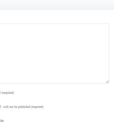
e
(required)
l
- will not be published
(required)
ite