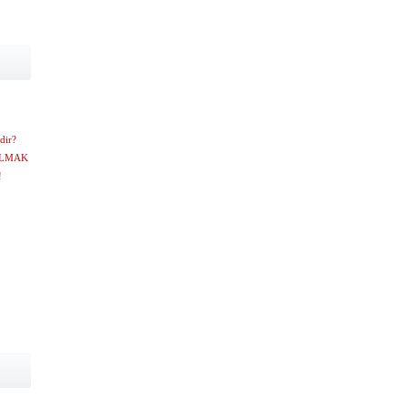
dir?
 OLMAK
!