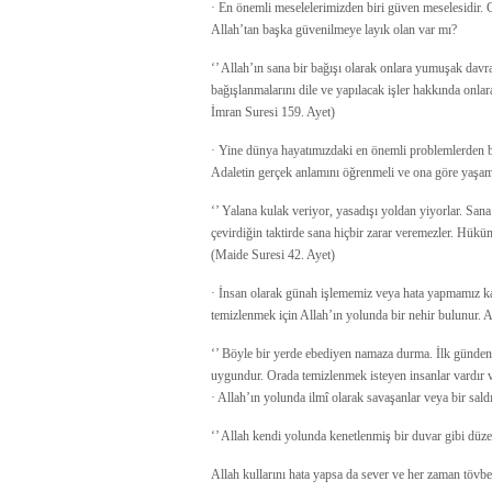
· En önemli meselelerimizden biri güven meselesidir
Allah’tan başka güvenilmeye layık olan var mı?
‘’ Allah’ın sana bir bağışı olarak onlara yumuşak davra
bağışlanmalarını dile ve yapılacak işler hakkında onlar
İmran Suresi 159. Ayet)
· Yine dünya hayatımızdaki en önemli problemlerden biri
Adaletin gerçek anlamını öğrenmeli ve ona göre yaşama
‘’ Yalana kulak veriyor, yasadışı yoldan yiyorlar. Sana
çevirdiğin taktirde sana hiçbir zarar veremezler. Hüküm 
(Maide Suresi 42. Ayet)
· İnsan olarak günah işlememiz veya hata yapmamız ka
temizlenmek için Allah’ın yolunda bir nehir bulunur. Al
‘’ Böyle bir yerde ebediyen namaza durma. İlk günden 
uygundur. Orada temizlenmek isteyen insanlar vardır ve
· Allah’ın yolunda ilmî olarak savaşanlar veya bir sal
‘’ Allah kendi yolunda kenetlenmiş bir duvar gibi düzenl
Allah kullarını hata yapsa da sever ve her zaman tövbe