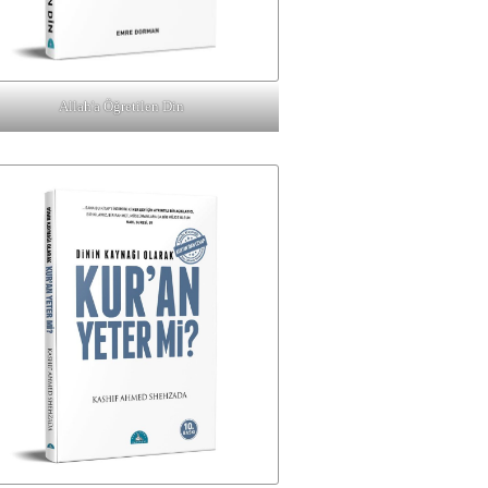
Allah'a Öğretilen Din