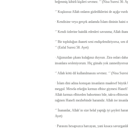
beğenmiş kibirli kişileri sevmez. ‘’ (Nisa Suresi 36. A
‘’ Kuşkusuz Allah onların gizlediklerini de açığa vurdu
· Kendisine veya gerçek anlamda İslam dininin haini ol
‘’ Kendi özlerine hainlik edenleri savunma; Allah ihane
‘’ Bir topluluğun ihaneti seni endişelendiriyorsa, sen 
‘’ (Enfal Suresi 58. Ayet)
· Ağzınızdan çıkanı kulağınız duysun. Zira onları daha
insanlara sesleniyorum. Hiç günahı yok zannediyorsun
‘’ Allah kötü dil kullanılmasını sevmez. ‘’ (Nisa Sures
· İslam dini adına konuşan insanların maalesef büyük 
meşgul. Mesela erkeğin kırmızı elbise giymesi Hanefi
Allah kırmızı elbiseden bahsetmez bile, takva elbise
rağmen Hanefi mezhebinde haramdır. Allah ise insanlar
‘’ İnananlar, Allah’ın size helal yaptığı iyi şeyleri ha
Ayet)
· Parasını hesapsızca harcayan, yani kısaca savurganl