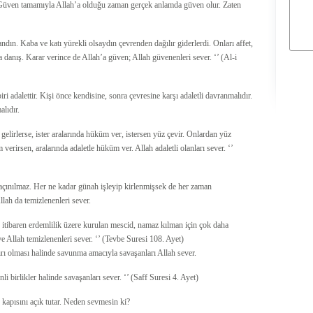
. Güven tamamıyla Allah’a olduğu zaman gerçek anlamda güven olur. Zaten
ndın. Kaba ve katı yürekli olsaydın çevrenden dağılır giderlerdi. Onları affet,
a danış. Karar verince de Allah’a güven; Allah güvenenleri sever. ‘’ (Al-i
 adalettir. Kişi önce kendisine, sonra çevresine karşı adaletli davranmalıdır.
lıdır.
 gelirlerse, ister aralarında hüküm ver, istersen yüz çevir. Onlardan yüz
verirsen, aralarında adaletle hüküm ver. Allah adaletli olanları sever. ‘’
çınılmaz. Her ne kadar günah işleyip kirlenmişsek de her zaman
lah da temizlenenleri sever.
itibaren erdemlilik üzere kurulan mescid, namaz kılman için çok daha
 Allah temizlenenleri sever. ‘’ (Tevbe Suresi 108. Ayet)
dırı olması halinde savunma amacıyla savaşanları Allah sever.
i birlikler halinde savaşanları sever. ‘’ (Saff Suresi 4. Ayet)
 kapısını açık tutar. Neden sevmesin ki?