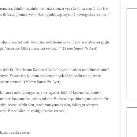
hurmaları, ekinleri, zeytinleri ve narları benzer veya farklı yaratan O’dur. Her
ı da hasat gününde verin. Savurganlık yapmayın; O, savurganları sevmez. ‘’
dip onlara zulmetti. Kendisine öyle hazineler vermiştik ki anahtarları güçlü
işti: “şımarma, Allah şımaranları sevmez.” ‘’ (Kasas Suresi 76. Ayet)
am dedi ki, “Siz ‘benim Rabbim Allah’tır’ diyen bir adamı mı öldüreceksiniz?
unuyor. Yalancı ise, bu onun problemidir; yok doğru sözlü ise onunsize
alancıları sevmez.” (Mümin Suresi 28. Ayet)
, şımaranlar, savurganlar, sınırı aşanlar, kötü dil kullananlar, hainler,
ankörler, bozguncular, saldırganlardır. Bunların hepsi birer genel tabirdir. Ne
eden, tevazu sahibi olan, mazlumun yanında olan, saldırgan olmayan
rde. Bir de Allah’ın sevdiği insanlar var tabi.
layan insanları sever.