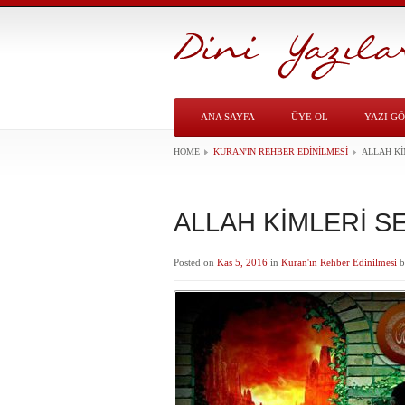
ANA SAYFA
ÜYE OL
YAZI G
HOME
KURAN'IN REHBER EDINILMESI
ALLAH Kİ
ALLAH KİMLERİ S
Posted on
Kas 5, 2016
in
Kuran'ın Rehber Edinilmesi
b