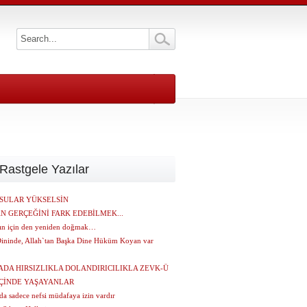
Rastgele Yazılar
SULAR YÜKSELSİN
N GERÇEĞİNİ FARK EDEBİLMEK...
ın için den yeniden doğmak…
Dininde, Allah`tan Başka Dine Hüküm Koyan var
DA HIRSIZLIKLA DOLANDIRICILIKLA ZEVK-Ü
İÇİNDE YAŞAYANLAR
a sadece nefsi müdafaya izin vardır