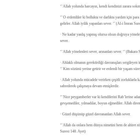
‘’ Allah yolunda harcayın, kendi kendinizi zarara sokmay
‘’ O erdemliler ki bollukta ve darlıkta yardım için para
gelirler. Allah iyilik yapanları sever. ‘’ (Al-i İmran Su
· Ne kadar yanlış yapmış olursa olsun doğruya yönelen
sever.
‘’ Allah yönelenleri sever, arınanları sever. ‘’ (Bakara
· Ahlaklı olmanın gerektirdiği davranışları sergileyen i
‘’ Kim sözünü yerine getirir ve erdemli bir yaşam sürers
· Allah yolunda mücadele verirken çeşitli zorluklarla k
sabrederek çalışmaya devam etmişlerdir.
‘’ Nice peygamberler var ki kendilerini Rab’lerine adam
gevşemediler, yılmadılar, boyun eğmediler. Allah direne
· Güzel düşünüp güzel davrananları Allah sever.
‘’ Allah da onlara hem dünya nimetini hem de ahiret nim
Suresi 148. Ayet)