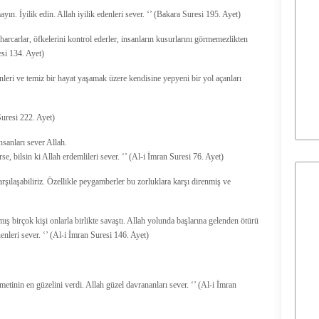
ın. İyilik edin. Allah iyilik edenleri sever. ‘’ (Bakara Suresi 195. Ayet)
 harcarlar, öfkelerini kontrol ederler, insanların kusurlarını görmemezlikten
resi 134. Ayet)
leri ve temiz bir hayat yaşamak üzere kendisine yepyeni bir yol açanları
 Suresi 222. Ayet)
nsanları sever Allah.
e, bilsin ki Allah erdemlileri sever. ‘’ (Al-i İmran Suresi 76. Ayet)
arşılaşabiliriz. Özellikle peygamberler bu zorluklara karşı direnmiş ve
ış birçok kişi onlarla birlikte savaştı. Allah yolunda başlarına gelenden ötürü
nleri sever. ‘’ (Al-i İmran Suresi 146. Ayet)
etinin en güzelini verdi. Allah güzel davrananları sever. ‘’ (Al-i İmran