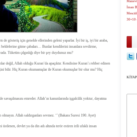
Manevi 
İman Be
Mescit
30+10 
de gösteriş için genelde ellerinden geleni yaparlar. İyi bir iş, iyi bir araba,
il beldelerine gitme çabaları… Bunlar kendilerini insanlara sevdirme,
yada. Tüketim çılgınlığı diye bir şey duydunuz mu?
sanlar değil, Allah olduğu Kuran’da apaçıktır. Kendisine Kuran’ı rehber edinen
ini bilir. Hiç Kuran okumamışlar ile Kuran okumuşlar bir olur mu? Hiç
KİTAP
de savaşılmasını emreder. Allah’ın kanunlarında işgalcilik yoktur, dayatma
an olmayın. Allah saldırganları sevmez. ‘’ (Bakara Suresi 190. Ayet)
stlenen, devlet ya da din adı altında terör estiren irili ufaklı insan