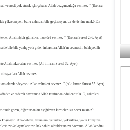
ı ve nesli yok etmek için çabalar. Allah bozgunculuğu sevmez. ‘’ (Bakara
halde şükretmeyen, bunu aklından bile geçirmeyen, bir de üstüne nankörlük
estekler. Allah hiçbir günahkar nankörü sevmez. ‘’ (Bakara Suresi 276. Ayet)
alde bile bile yanlış yola giden inkarcıları Allah’ın sevmesini bekleyebilir
bette Allah inkarcıları sevmez. (Al-i İmran Suresi 32. Ayet)
 olmayanları Allah sevmez.
ni tam olarak ödeyecek. Allah zalimleri sevmez. ‘’ (Al-i İmran Suresi 57. Ayet)
affeder ve erdemli davranırsa Allah tarafından ödüllendirilir. O, zalimleri
 üstünde gören, diğer insanları aşağılayan kimseleri siz sever misiniz?
tak koşmayın. Ana-babaya, yakınlara, yetimlere, yoksullara, yakın komşuya,
erinizin/anlaşmalarınızın hak sahibi olduklarına iyi davranın. Allah kendini