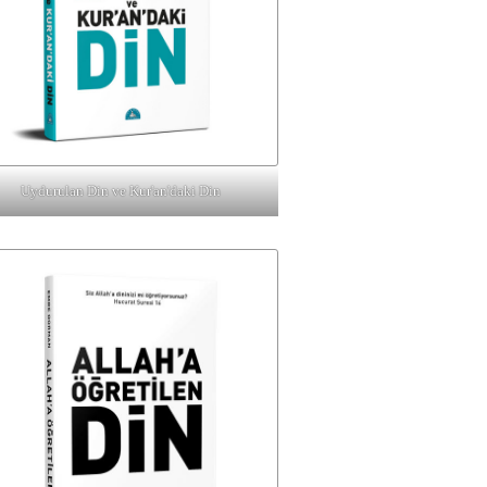
Uydurulan Din ve Kur'an'daki Din