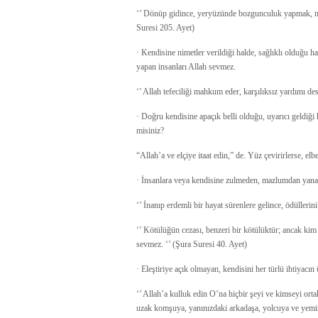
‘’ Dönüp gidince, yeryüzünde bozgunculuk yapmak, mal
Suresi 205. Ayet)
· Kendisine nimetler verildiği halde, sağlıklı olduğu 
yapan insanları Allah sevmez.
‘’ Allah tefeciliği mahkum eder, karşılıksız yardımı d
· Doğru kendisine apaçık belli olduğu, uyarıcı geldiği h
misiniz?
“Allah’a ve elçiye itaat edin,” de. Yüz çevirirlerse, el
· İnsanlara veya kendisine zulmeden, mazlumdan yana
‘’ İnanıp erdemli bir hayat sürenlere gelince, ödülleri
‘’ Kötülüğün cezası, benzeri bir kötülüktür; ancak kim 
sevmez. ‘’ (Şura Suresi 40. Ayet)
· Eleştiriye açık olmayan, kendisini her türlü ihtiyacın
‘’ Allah’a kulluk edin O’na hiçbir şeyi ve kimseyi or
uzak komşuya, yanınızdaki arkadaşa, yolcuya ve yeminl