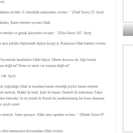
yet)
klarını da bilir. O, büyüklük taslayanları sevmez. ‘’ (Nahl Suresi 23. Ayet)
anları, ihanet edenleri sevmez Allah.
t edenleri ve günah işleyenleri sevmez. ‘’ (Nisa Suresi 107. Ayet)
de aynı şekilde (diplomatik ilişkiyi kesip) at. Kuşkusuz Allah hainleri sevmez.
 beyninizde tasarlarken Allah biliyor. Elbette duyuyor da. Ağzı bozuk
uz değil mi? Kime ne zararı var sonuçta değil mi?
i 148. Ayet)
bir çoğunluğu Allah’ın insanlara haram etmediği şeyleri haram etmekle
’de mekruh, Maliki’de helal, Şafii’de haram, Hanbeli’de mekruhtur. Fakat
sinden bahseder. At eti yemek de Kuran’da yasaklanmamış bir konu olmasına
ı şöyle uyarır:
ram etmeyin. Sınırı aşmayın. Allah sınırı aşanları sevmez. ‘’ (Maide Suresi 87.
ık eden tutumsuzca davrananları Allah sevmez.