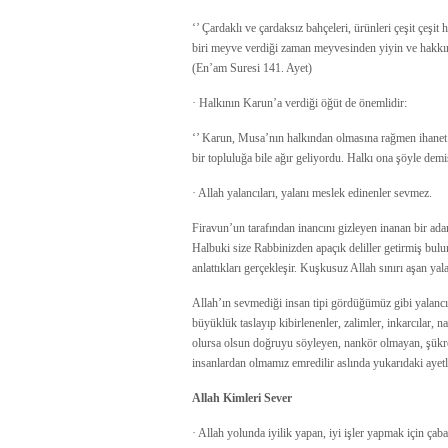
‘’ Çardaklı ve çardaksız bahçeleri, ürünleri çeşit çeşit 
biri meyve verdiği zaman meyvesinden yiyin ve hakkın
(En’am Suresi 141. Ayet)
· Halkının Karun’a verdiği öğüt de önemlidir:
‘’ Karun, Musa’nın halkından olmasına rağmen ihanet e
bir topluluğa bile ağır geliyordu. Halkı ona şöyle dem
· Allah yalancıları, yalanı meslek edinenler sevmez.
Firavun’un tarafından inancını gizleyen inanan bir ad
Halbuki size Rabbinizden apaçık deliller getirmiş bul
anlattıkları gerçekleşir. Kuşkusuz Allah sınırı aşan y
Allah’ın sevmediği insan tipi gördüğümüz gibi yalancılar
büyüklük taslayıp kibirlenenler, zalimler, inkarcılar, n
olursa olsun doğruyu söyleyen, nankör olmayan, şükr
insanlardan olmamız emredilir aslında yukarıdaki ayetle
Allah Kimleri Sever
· Allah yolunda iyilik yapan, iyi işler yapmak için çaba