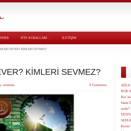
ÖNDER
SITE KURALLARI…
İLETİŞİM
MLERİ SEVER? KİMLERİ SEVMEZ?
EVER? KİMLERİ SEVMEZ?
y
onsaritas
0 Comments
AĞLA 
KUR`A
Kur’an
İslam 
mıdır?
DÜNYA
SEFA 
Kuran`d