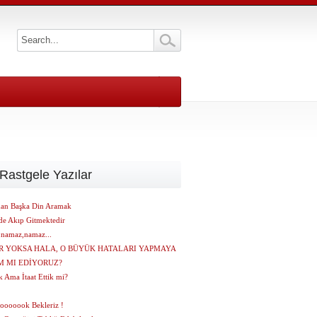
Rastgele Yazılar
dan Başka Din Aramak
de Akıp Gitmektedir
namaz,namaz...
R YOKSA HALA, O BÜYÜK HATALARI YAPMAYA
 MI EDİYORUZ?
 Ama İtaat Ettik mi?
ooooook Bekleriz !