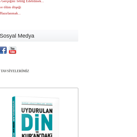
 Gerçeğini Tebliğ Edebilmek...
ve ölüm döşeği
Hazırlanmak...
Sosyal Medya
 TAVSİYELERİMİZ