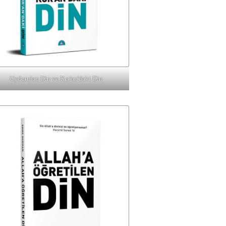
Uydurulan Din ve Kur'an'daki Din