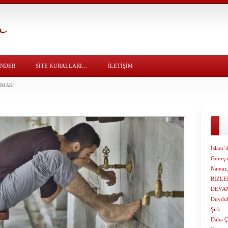
ÖNDER
SITE KURALLARI…
İLETİŞİM
NMAK'
İslam`
Güneş 
Namaz,
BİZLE
DEVAM
Duyduk
Şirk
Daha Ç