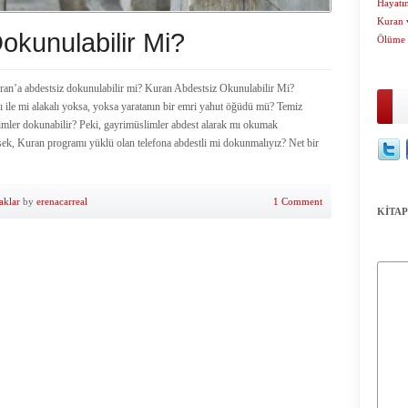
Hayatın
Kuran 
okunulabilir Mi?
Ölüme 
an’a abdestsiz dokunulabilir mi? Kuran Abdestsiz Okunulabilir Mi?
ile mi alakalı yoksa, yoksa yaratanın bir emri yahut öğüdü mü? Temiz
mler dokunabilir? Peki, gayrimüslimler abdest alarak mı okumak
ek, Kuran programı yüklü olan telefona abdestli mi dokunmalıyız? Net bir
aklar
by
erenacarreal
1 Comment
KİTAP