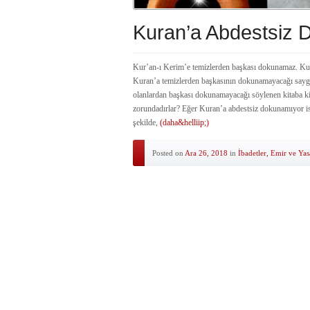
Kuran’a Abdestsiz D
Kur’an-ı Kerim’e temizlerden başkası dokunamaz. Kur
Kuran’a temizlerden başkasının dokunamayacağı saygı 
olanlardan başkası dokunamayacağı söylenen kitaba ki
zorundadırlar? Eğer Kuran’a abdestsiz dokunamıyor is
şekilde,
(daha&helliip;)
Posted on
Ara 26, 2018
in
İbadetler, Emir ve Yas