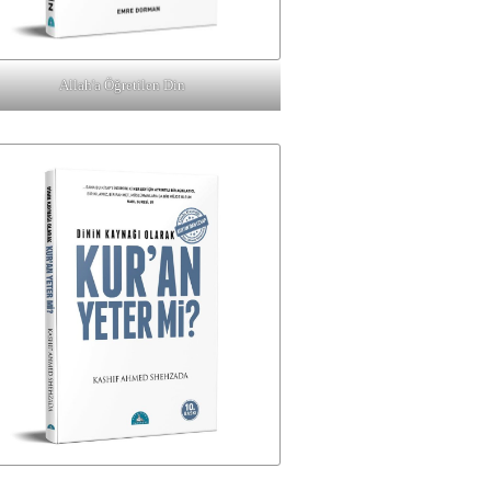
Allah'a Öğretilen Din