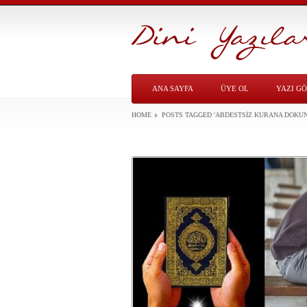
ANA SAYFA
ÜYE OL
YAZI G
HOME
POSTS TAGGED
'ABDESTSIZ KURANA DOKU