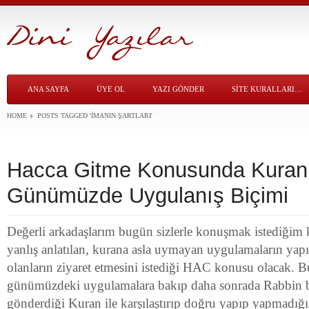
ANA SAYFA
ÜYE OL
YAZI GÖNDER
SITE KURALLARI…
HOME
POSTS TAGGED
'IMANIN ŞARTLARI'
Hacca Gitme Konusunda Kuran’
Günümüzde Uygulanış Biçimi
Değerli arkadaşlarım bugün sizlerle konuşmak istediği
yanlış anlatılan, kurana asla uymayan uygulamaların yapı
olanların ziyaret etmesini istediği HAC konusu olacak.
günümüzdeki uygulamalara bakıp daha sonrada Rabbin bi
gönderdiği Kuran ile karşılaştırıp doğru yapıp yapmadığımı