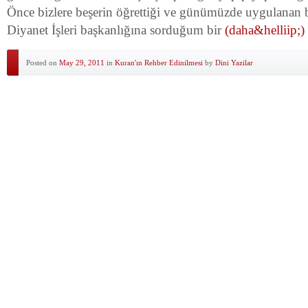
Önce bizlere beşerin öğrettiği ve günümüzde uygulanan b
Diyanet İşleri başkanlığına sorduğum bir
(daha&helliip;)
Posted on
May 29, 2011
in
Kuran'ın Rehber Edinilmesi
by
Dini Yazilar